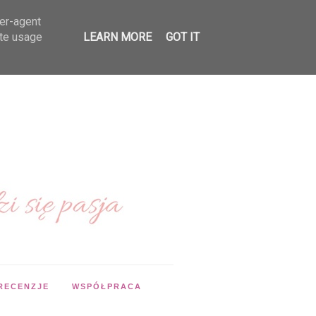
ser-agent
ate usage
LEARN MORE
GOT IT
RECENZJE
WSPÓŁPRACA