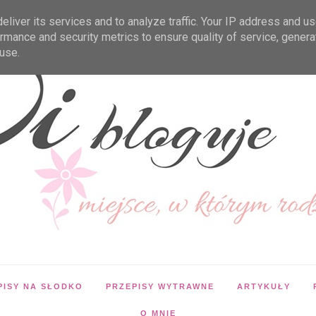
liver its services and to analyze traffic. Your IP address and u
rmance and security metrics to ensure quality of service, gener
use.
PISY NA SŁODKO
PRZEPISY WYTRAWNE
ARTYKUŁY
O MNIE