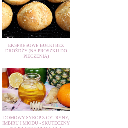
EKSPRESOWE BUŁKI BEZ
DROŻDŻY (NA PROSZKU DO
PIECZENIA)
DOMOWY SYROP Z CYTRYNY,
IMBIRU I MIODU - SKUTECZNY