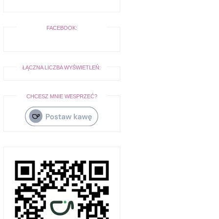
FACEBOOK:
ŁĄCZNA LICZBA WYŚWIETLEŃ:
CHCESZ MNIE WESPRZEĆ?