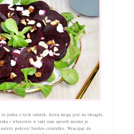
e
to jedna z tych sałatek, którą mogę jeść na okrągło.
raka i właściwie w taki sam sposób można je
należy pokroić bardzo cieniutko. Wracając do