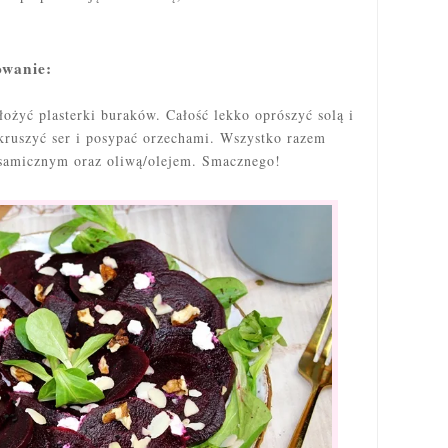
owanie:
łożyć plasterki buraków. Całość lekko oprószyć solą i
kruszyć ser i posypać orzechami. Wszystko razem
lsamicznym oraz oliwą/olejem. Smacznego!