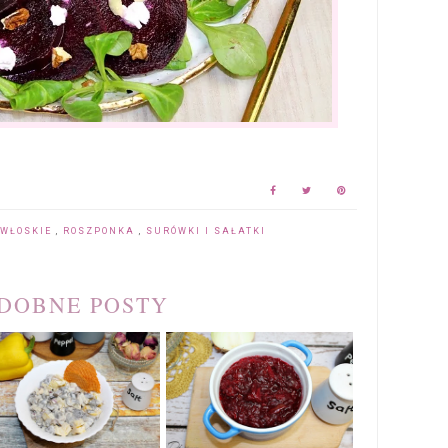
 WŁOSKIE
,
ROSZPONKA
,
SURÓWKI I SAŁATKI
DOBNE POSTY