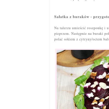
Sałatka z buraków - przygot
Na talerzu umieścić roszponkę i u
pieprzem. Następnie na buraki po
polać sokiem z cytryny/octem ba