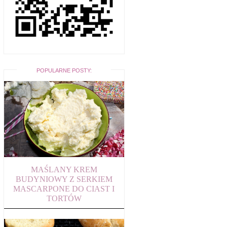
POPULARNE POSTY:
MAŚLANY KREM
BUDYNIOWY Z SERKIEM
MASCARPONE DO CIAST I
TORTÓW