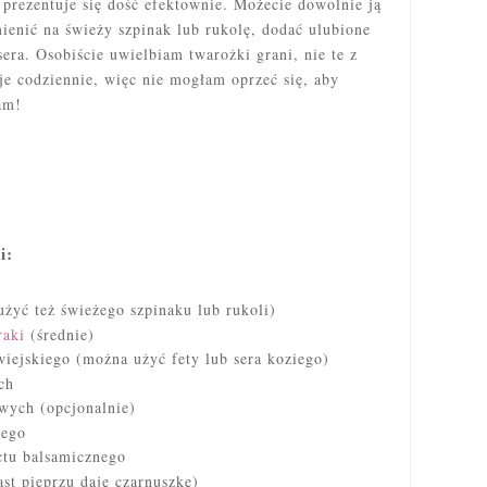
i prezentuje się dość efektownie.
Możecie dowolnie ją
enić na świeży szpinak lub rukolę, dodać ulubione
era. Osobiście uwielbiam twarożki grani, nie te z
 je codziennie, więc nie mogłam oprzeć się, aby
am!
i:
użyć też świeżego szpinaku lub rukoli)
raki
(średnie)
wiejskiego (można użyć fety lub sera koziego)
ch
owych (opcjonalnie)
nego
ctu balsamicznego
iast pieprzu daję czarnuszkę)