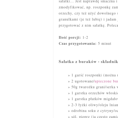
sałatki... Jest naprawdę smaczna 
zmodyfikować, np. roszponkę zami
orzechy, czy też użyć dowolnego s
granulkami (je też lubię) i jadam
przygotować z nim sałatkę. Polec
Ilość porcji:
1-2
Czas przygotowania:
5 minut
Sałatka z buraków - składnik
1 garść roszponki (można 
2 ugotowane/
upieczone bu
50g twarożku grani/serka 
1 garstka orzechów włoski
1 garstka płatków migdał
2-3 łyżki oliwy/oleju lnia
odrobina soku z cytryny/o
sól, pieprz (ja często zam