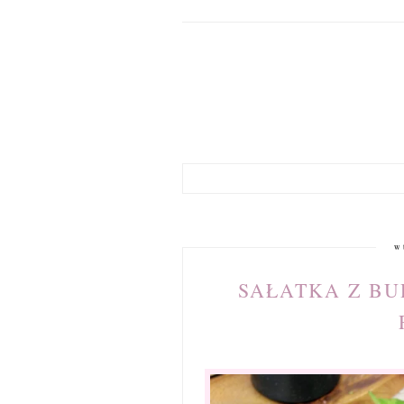
w
SAŁATKA Z B