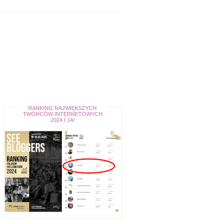
RANKING NAJWIĘKSZYCH
TWÓRCÓW INTERNETOWYCH
2024 I JA!