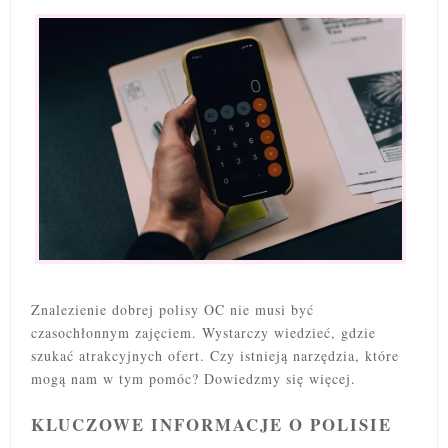
Znalezienie dobrej polisy OC nie musi być
czasochłonnym zajęciem. Wystarczy wiedzieć, gdzie
szukać atrakcyjnych ofert. Czy istnieją narzędzia, które
mogą nam w tym pomóc? Dowiedzmy się więcej.
KLUCZOWE INFORMACJE O POLISIE