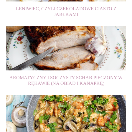
LENIWIEC, CZYLI CZEKOLADOWE CIASTO Z
JABŁKAMI
AROMATYCZNY I SOCZYSTY SCHAB PIECZONY W
RĘKAWIE (NA OBIAD I KANAPKĘ)