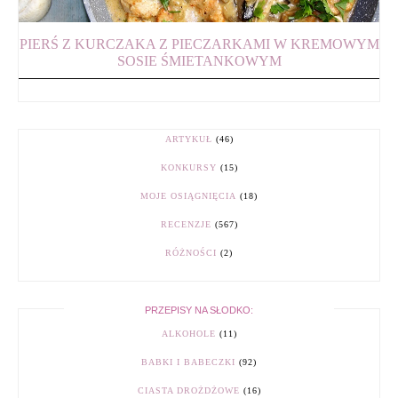
PIERŚ Z KURCZAKA Z PIECZARKAMI W KREMOWYM
SOSIE ŚMIETANKOWYM
ARTYKUŁ
(46)
KONKURSY
(15)
MOJE OSIĄGNIĘCIA
(18)
RECENZJE
(567)
RÓŻNOŚCI
(2)
PRZEPISY NA SŁODKO:
ALKOHOLE
(11)
BABKI I BABECZKI
(92)
CIASTA DROŻDŻOWE
(16)