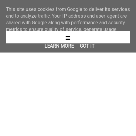
This site uses cookies from Google to deliver its services
and to analyze traffic. Your IP address and user-agent are
shared with Google along with performance and security
metrics to ensure quality of service, generate usage
≡
statistics, and to detect and address abuse.
LEARN MORE
GOT IT