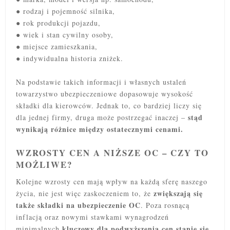
● rodzaj i pojemność silnika,
● rok produkcji pojazdu,
● wiek i stan cywilny osoby,
● miejsce zamieszkania,
● indywidualna historia zniżek.
Na podstawie takich informacji i własnych ustaleń
towarzystwo ubezpieczeniowe dopasowuje wysokość
składki dla kierowców. Jednak to, co bardziej liczy się
stąd
dla jednej firmy, druga może postrzegać inaczej –
wynikają różnice między ostatecznymi cenami.
WZROSTY CEN A NIŻSZE OC – CZY TO
MOŻLIWE?
Kolejne wzrosty cen mają wpływ na każdą sferę naszego
zwiększają się
życia, nie jest więc zaskoczeniem to, że
także składki na ubezpieczenie OC
. Poza rosnącą
inflacją oraz nowymi stawkami wynagrodzeń
kluczowy dla podwyższenia cen stanie się
minimalnych