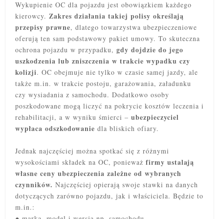
Wykupienie OC dla pojazdu jest obowiązkiem każdego
Zakres działania takiej polisy określają
kierowcy.
przepisy prawne
, dlatego towarzystwa ubezpieczeniowe
oferują ten sam podstawowy pakiet umowy. To skuteczna
gdy dojdzie do jego
ochrona pojazdu w przypadku,
uszkodzenia lub zniszczenia w trakcie wypadku czy
kolizji
. OC obejmuje nie tylko w czasie samej jazdy, ale
także m.in. w trakcie postoju, garażowania, załadunku
czy wysiadania z samochodu. Dodatkowo osoby
poszkodowane mogą liczyć na pokrycie kosztów leczenia i
ubezpieczyciel
rehabilitacji, a w wyniku śmierci –
wypłaca odszkodowanie
dla bliskich ofiary.
Jednak najczęściej można spotkać się z różnymi
firmy ustalają
wysokościami składek na OC, ponieważ
własne ceny ubezpieczenia zależne od wybranych
czynników.
Najczęściej opierają swoje stawki na danych
dotyczących zarówno pojazdu, jak i właściciela. Będzie to
m.in.:
● marka, model i wersja np. samochodu,