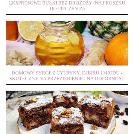
EKSPRESOWE BUŁKI BEZ DROŻDŻY (NA PROSZKU
DO PIECZENIA)
DOMOWY SYROP Z CYTRYNY, IMBIRU I MIODU -
SKUTECZNY NA PRZEZIĘBIENIE I NA ODPORNOŚĆ