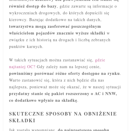
również dostęp do bazy
, gdzie zawarte są informacje o
wykroczeniach drogowych, do których dopuścili się
kierowcy. Bazując dodatkowo na takich danych,
towarzystwa mogą zaoferować poszczególnym
właścicielom pojazdów znacznie wyższe składki
w
związku z ich historią na drogach i liczbą zebranych
punktów karnych.
W takich sytuacjach można zastanawiać się,
gdzie
najtaniej OC?
Gdy zależy nam na lepszej cenie,
powinniśmy porównać różne oferty dostępne na rynku
.
Warto zastanowić się, która z nich będzie dla nas
najlepsza, ponieważ może się okazać, że w naszej sytuacji
przydatny stanie się pakiet rozszerzony o AC i NNW,
co dodatkowo wpłynie na składkę
.
SKUTECZNE SPOSOBY NA OBNIŻENIE
SKŁADKI
do najprostszego sposobu
Jak zostało wspomniane,