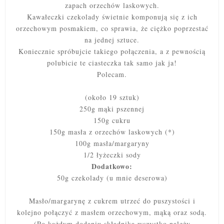
zapach orzechów laskowych.
Kawałeczki czekolady świetnie komponują się z ich
orzechowym posmakiem, co sprawia, że ciężko poprzestać
na jednej sztuce.
Koniecznie spróbujcie takiego połączenia, a z pewnością
polubicie te ciasteczka tak samo jak ja!
Polecam.
(około 19 sztuk)
250g mąki pszennej
150g cukru
150g masła z orzechów laskowych (*)
100g masła/margaryny
1/2 łyżeczki sody
Dodatkowo:
50g czekolady (u mnie deserowa)
Masło/margarynę z cukrem utrzeć do puszystości i
kolejno połączyć z masłem orzechowym, mąką oraz sodą.
(Po każdym dodaniu składnika wszystko należy