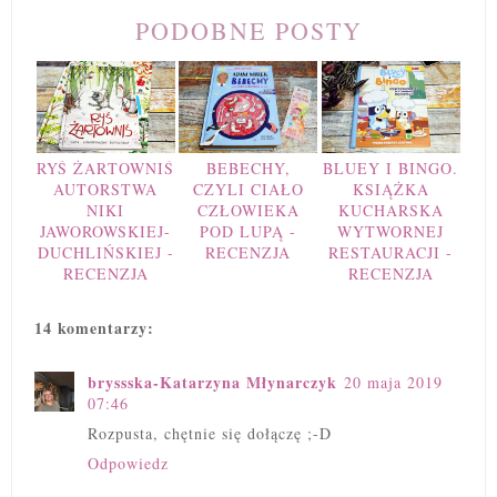
PODOBNE POSTY
RYŚ ŻARTOWNIŚ
BEBECHY,
BLUEY I BINGO.
AUTORSTWA
CZYLI CIAŁO
KSIĄŻKA
NIKI
CZŁOWIEKA
KUCHARSKA
JAWOROWSKIEJ-
POD LUPĄ -
WYTWORNEJ
DUCHLIŃSKIEJ -
RECENZJA
RESTAURACJI -
RECENZJA
RECENZJA
14 komentarzy:
bryssska-Katarzyna Młynarczyk
20 maja 2019
07:46
Rozpusta, chętnie się dołączę ;-D
Odpowiedz