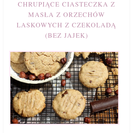
CHRUPIĄCE CIASTECZKA Z
MASŁA Z ORZECHÓW
LASKOWYCH Z CZEKOLADĄ
(BEZ JAJEK)