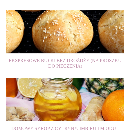
EKSPRESOWE BUŁKI BEZ DROŻDŻY (NA PROSZKU
DO PIECZENIA)
DOMOWY SYROP Z CYTRYNY, IMBIRU I MIODU -