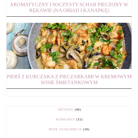
AROMATYCZNY I SOCZYSTY SCHAB PIECZONY W
RĘKAWIE (NA OBIAD I KANAPKĘ)
PIERŚ Z KURCZAKA Z PIECZARKAMI W KREMOWYM
SOSIE ŚMIETANKOWYM
ARTYKUŁ
(46)
KONKURSY
(15)
MOJE OSIĄGNIĘCIA
(18)