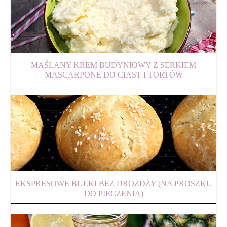
MAŚLANY KREM BUDYNIOWY Z SERKIEM
MASCARPONE DO CIAST I TORTÓW
EKSPRESOWE BUŁKI BEZ DROŻDŻY (NA PROSZKU
DO PIECZENIA)