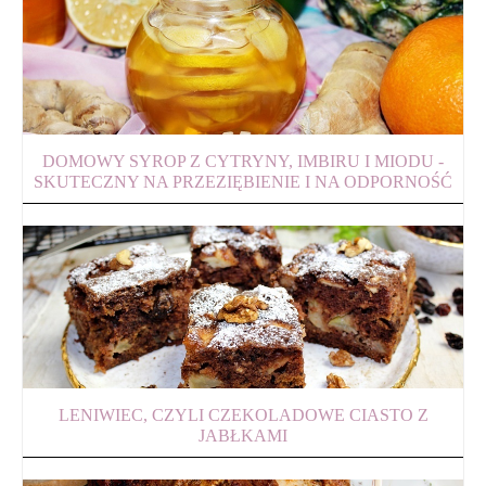
DOMOWY SYROP Z CYTRYNY, IMBIRU I MIODU -
SKUTECZNY NA PRZEZIĘBIENIE I NA ODPORNOŚĆ
LENIWIEC, CZYLI CZEKOLADOWE CIASTO Z
JABŁKAMI