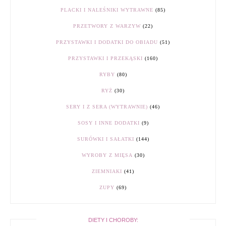
PLACKI I NALEŚNIKI WYTRAWNE
(85)
PRZETWORY Z WARZYW
(22)
PRZYSTAWKI I DODATKI DO OBIADU
(51)
PRZYSTAWKI I PRZEKĄSKI
(160)
RYBY
(80)
RYŻ
(30)
SERY I Z SERA (WYTRAWNIE)
(46)
SOSY I INNE DODATKI
(9)
SURÓWKI I SAŁATKI
(144)
WYROBY Z MIĘSA
(30)
ZIEMNIAKI
(41)
ZUPY
(69)
DIETY I CHOROBY: