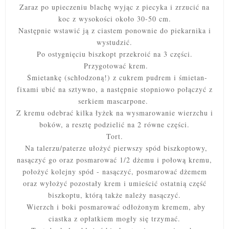
Zaraz po upieczeniu blachę wyjąc z piecyka i zrzucić na
koc z wysokości około 30-50 cm.
Następnie wstawić ją z ciastem ponownie do piekarnika i
wystudzić.
Po ostygnięciu biszkopt przekroić na 3 części.
Przygotować krem.
Śmietankę (schłodzoną!) z cukrem pudrem i śmietan-
fixami ubić na sztywno, a następnie stopniowo połączyć z
serkiem mascarpone.
Z kremu odebrać kilka łyżek na wysmarowanie wierzchu i
boków, a resztę podzielić na 2 równe części.
Tort.
Na talerzu/paterze ułożyć pierwszy spód biszkoptowy,
nasączyć go oraz posmarować 1/2 dżemu i połową kremu,
położyć kolejny spód - nasączyć, posmarować dżemem
oraz wyłożyć pozostały krem i umieścić ostatnią część
biszkoptu, którą także należy nasączyć.
Wierzch i boki posmarować odłożonym kremem, aby
ciastka z opłatkiem mogły się trzymać.