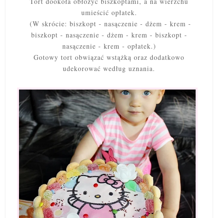
Tort dookoła obłożyć biszkoptami, a na wierzchu
umieścić opłatek.
(W skrócie: biszkopt - nasączenie - dżem - krem -
biszkopt - nasączenie - dżem - krem - biszkopt -
nasączenie - krem - opłatek.)
Gotowy tort obwiązać wstążką oraz dodatkowo
udekorować według uznania.