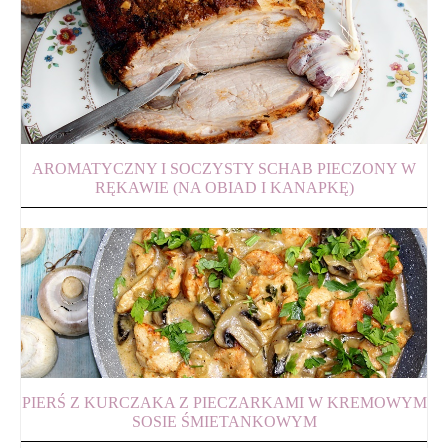
AROMATYCZNY I SOCZYSTY SCHAB PIECZONY W
RĘKAWIE (NA OBIAD I KANAPKĘ)
PIERŚ Z KURCZAKA Z PIECZARKAMI W KREMOWYM
SOSIE ŚMIETANKOWYM