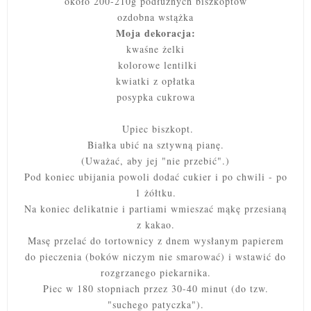
około 200-210g podłużnych biszkoptów
ozdobna wstążka
Moja dekoracja:
kwaśne żelki
kolorowe lentilki
kwiatki z opłatka
posypka cukrowa
Upiec biszkopt.
Białka ubić na sztywną pianę.
(Uważać, aby jej "nie przebić".)
Pod koniec ubijania powoli dodać cukier i po chwili - po
1 żółtku.
Na koniec delikatnie i partiami wmieszać mąkę przesianą
z kakao.
Masę przelać do tortownicy z dnem wysłanym papierem
do pieczenia (boków niczym nie smarować) i wstawić do
rozgrzanego piekarnika.
Piec w 180 stopniach przez 30-40 minut (do tzw.
"suchego patyczka").