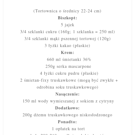
(Tortownica o średnicy 22-24 cm)
Biszkopt:
5 jajek
3/4 szklanki cukru (160g; 1 szklanka = 250 ml)
3/4 szklanki mąki pszennej tortowej (120g)
3 łyżki kakao (płaskie)
Krem:
660 ml śmietanki 36%
250g serka mascarpone
4 łyżki cukru pudru (płaskie)
2 śmietan-fixy truskawkowe (mogą być zwykłe +
odrobina soku truskawkowego)
Nasączenie:
150 ml wody wymieszanej z sokiem z cytryny
Dodatkowo:
200g dżemu truskawkowego niskosłodzonego
Ponadto:
1 opłatek na tort