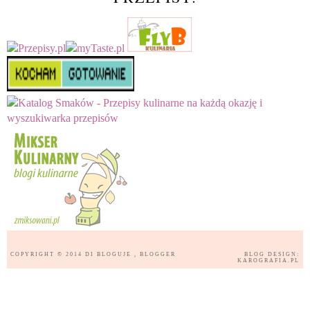
COPYRIGHT © 2014
DI BLOGUJE
, BLOGGER
BLOG DESIGN:
KAROGRAFIA.PL