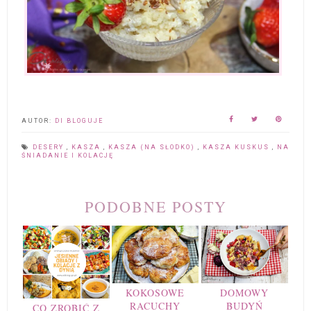
AUTOR:
DI BLOGUJE
DESERY
,
KASZA
,
KASZA (NA SŁODKO)
,
KASZA KUSKUS
,
NA
ŚNIADANIE I KOLACJĘ
PODOBNE POSTY
KOKOSOWE
DOMOWY
RACUCHY
BUDYŃ
CO ZROBIĆ Z