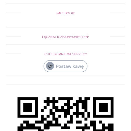
FACEBOOK:
ŁĄCZNA LICZBA WYŚWIETLEŃ:
CHCESZ MNIE WESPRZEĆ?