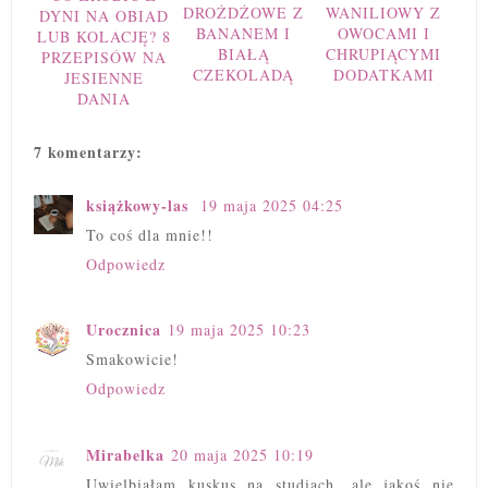
DROŻDŻOWE Z
WANILIOWY Z
DYNI NA OBIAD
BANANEM I
OWOCAMI I
LUB KOLACJĘ? 8
BIAŁĄ
CHRUPIĄCYMI
PRZEPISÓW NA
CZEKOLADĄ
DODATKAMI
JESIENNE
DANIA
7 komentarzy:
książkowy-las
19 maja 2025 04:25
To coś dla mnie!!
Odpowiedz
Urocznica
19 maja 2025 10:23
Smakowicie!
Odpowiedz
Mirabelka
20 maja 2025 10:19
Uwielbiałam kuskus na studiach, ale jakoś nie