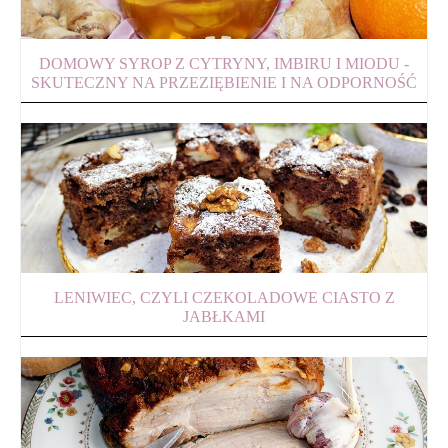
DOMOWY SYROP Z CYTRYNY, IMBIRU I MIODU -
SKUTECZNY NA PRZEZIĘBIENIE I NA ODPORNOŚĆ
LENIWIEC, CZYLI CZEKOLADOWE CIASTO Z
JABŁKAMI