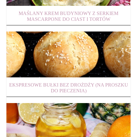
MAŚLANY KREM BUDYNIOWY Z SERKIEM
MASCARPONE DO CIAST I TORTÓW
EKSPRESOWE BUŁKI BEZ DROŻDŻY (NA PROSZKU
DO PIECZENIA)