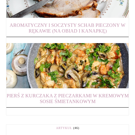
AROMATYCZNY I SOCZYSTY SCHAB PIECZONY W
RĘKAWIE (NA OBIAD I KANAPKĘ)
PIERŚ Z KURCZAKA Z PIECZARKAMI W KREMOWYM
SOSIE ŚMIETANKOWYM
ARTYKUŁ
(46)