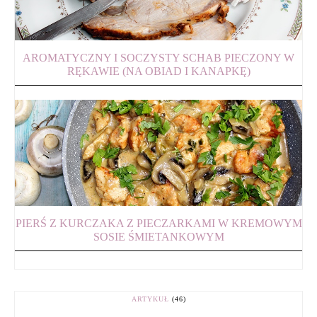
AROMATYCZNY I SOCZYSTY SCHAB PIECZONY W
RĘKAWIE (NA OBIAD I KANAPKĘ)
PIERŚ Z KURCZAKA Z PIECZARKAMI W KREMOWYM
SOSIE ŚMIETANKOWYM
ARTYKUŁ
(46)