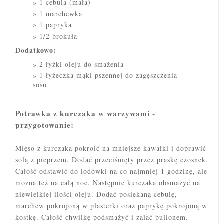
1 cebula (mała)
1 marchewka
1 papryka
1/2 brokuła
Dodatkowo:
2 łyżki oleju do smażenia
1 łyżeczka mąki pszennej do zagęszczenia
sosu
Potrawka z kurczaka w warzywami -
przygotowanie:
Mięso z kurczaka pokroić na mniejsze kawałki i doprawić
solą z pieprzem. Dodać przeciśnięty przez praskę czosnek.
Całość odstawić do lodówki na co najmniej 1 godzinę, ale
można też na całą noc. Następnie kurczaka obsmażyć na
niewielkiej ilości oleju. Dodać posiekaną cebulę,
marchew pokrojoną w plasterki oraz paprykę pokrojoną w
kostkę. Całość chwilkę podsmażyć i zalać bulionem.