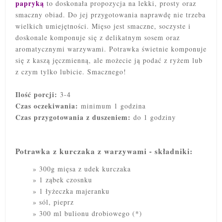
papryką
to doskonała propozycja na lekki, prosty oraz
smaczny obiad. Do jej przygotowania naprawdę nie trzeba
wielkich umiejętności. Mięso jest smaczne, soczyste i
doskonale komponuje się z delikatnym sosem oraz
aromatycznymi warzywami. Potrawka
świetnie komponuje
się z kaszą jęczmienną, ale możecie ją podać z ryżem lub
z czym tylko lubicie. Smacznego!
Ilość porcji:
3-4
Czas oczekiwania:
minimum 1 godzina
Czas przygotowania z duszeniem:
do 1 godziny
Potrawka z kurczaka z warzywami - składniki:
300g mięsa z udek kurczaka
1 ząbek czosnku
1 łyżeczka majeranku
sól, pieprz
300 ml bulionu drobiowego (*)