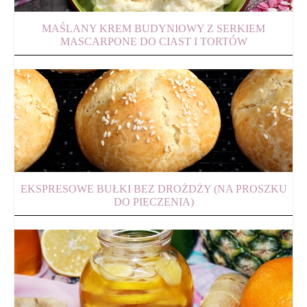
MAŚLANY KREM BUDYNIOWY Z SERKIEM
MASCARPONE DO CIAST I TORTÓW
EKSPRESOWE BUŁKI BEZ DROŻDŻY (NA PROSZKU
DO PIECZENIA)