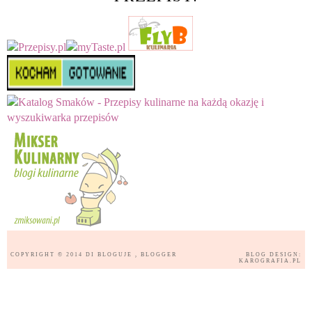
COPYRIGHT © 2014
DI BLOGUJE
, BLOGGER
BLOG DESIGN:
KAROGRAFIA.PL