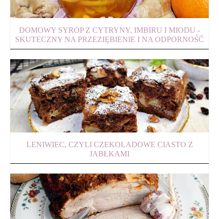
DOMOWY SYROP Z CYTRYNY, IMBIRU I MIODU -
SKUTECZNY NA PRZEZIĘBIENIE I NA ODPORNOŚĆ
LENIWIEC, CZYLI CZEKOLADOWE CIASTO Z
JABŁKAMI