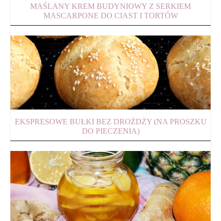
MAŚLANY KREM BUDYNIOWY Z SERKIEM
MASCARPONE DO CIAST I TORTÓW
EKSPRESOWE BUŁKI BEZ DROŻDŻY (NA PROSZKU
DO PIECZENIA)