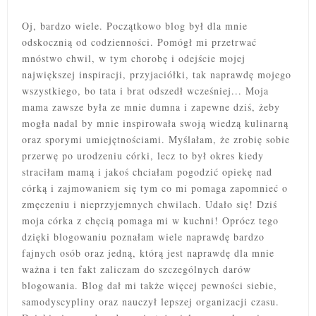
Oj, bardzo wiele. Początkowo blog był dla mnie
odskocznią od codzienności. Pomógł mi przetrwać
mnóstwo chwil, w tym chorobę i odejście mojej
największej inspiracji, przyjaciółki, tak naprawdę mojego
wszystkiego, bo tata i brat odszedł wcześniej... Moja
mama zawsze była ze mnie dumna i zapewne dziś, żeby
mogła nadal by mnie inspirowała swoją wiedzą kulinarną
oraz sporymi umiejętnościami. Myślałam, że zrobię sobie
przerwę po urodzeniu córki, lecz to był okres kiedy
straciłam mamą i jakoś chciałam pogodzić opiekę nad
córką i zajmowaniem się tym co mi pomaga zapomnieć o
zmęczeniu i nieprzyjemnych chwilach. Udało się! Dziś
moja córka z chęcią pomaga mi w kuchni! Oprócz tego
dzięki blogowaniu poznałam wiele naprawdę bardzo
fajnych osób oraz jedną, którą jest naprawdę dla mnie
ważna i ten fakt zaliczam do szczególnych darów
blogowania. Blog dał mi także więcej pewności siebie,
samodyscypliny oraz nauczył lepszej organizacji czasu.