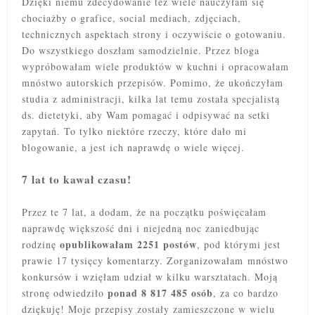
Dzięki niemu zdecydowanie też wiele nauczyłam się
chociażby o grafice, social mediach, zdjęciach,
technicznych aspektach strony i oczywiście o gotowaniu.
Do wszystkiego doszłam samodzielnie. Przez bloga
wypróbowałam wiele produktów w kuchni i opracowałam
mnóstwo autorskich przepisów. Pomimo, że ukończyłam
studia z administracji, kilka lat temu została specjalistą
ds. dietetyki, aby Wam pomagać i odpisywać na setki
zapytań. To tylko niektóre rzeczy, które dało mi
blogowanie, a jest ich naprawdę o wiele więcej.
7 lat to kawał czasu!
Przez te 7 lat, a dodam, że na początku poświęcałam
naprawdę większość dni i niejedną noc zaniedbując
opublikowałam 2251 postów
rodzinę
, pod którymi jest
prawie 17 tysięcy komentarzy. Zorganizowałam mnóstwo
konkursów i wzięłam udział w kilku warsztatach. Moją
ponad 8 817 485 osób
stronę odwiedziło
, za co bardzo
dziękuję! Moje przepisy zostały zamieszczone w wielu