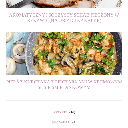
AROMATYCZNY I SOCZYSTY SCHAB PIECZONY W
RĘKAWIE (NA OBIAD I KANAPKĘ)
PIERŚ Z KURCZAKA Z PIECZARKAMI W KREMOWYM
SOSIE ŚMIETANKOWYM
ARTYKUŁ
(46)
KONKURSY
(15)