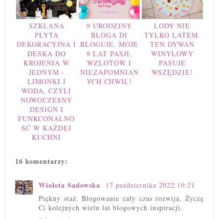
SZKLANA
9 URODZINY
LODY NIE
PŁYTA
BLOGA DI
TYLKO LATEM.
DEKORACYJNA I
BLOGUJE. MOJE
TEN DYWAN
DESKA DO
9 LAT PASJI,
WINYLOWY
KROJENIA W
WZLOTÓW I
PASUJE
JEDNYM -
NIEZAPOMNIAN
WSZĘDZIE!
LIMONKI I
YCH CHWIL!
WODA, CZYLI
NOWOCZESNY
DESIGN I
FUNKCONALNO
ŚĆ W KAŻDEJ
KUCHNI
16 komentarzy:
Wioleta Sadowska
17 października 2022 10:21
Piękny staż. Blogowanie cały czas rozwija. Życzę
Ci kolejnych wielu lat blogowych inspiracji.