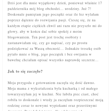
Dziś jest dla mnie wyjątkowy dzień, ponieważ właśnie 17
października mój blog obchodzi... urodziny. Już 7!
Doskonale pamiętam jego początki oraz ile łez wylałam
poprzez dążenie do rozwijania pasji. Cieszę się, że na
każdym etapie ciężkich chwil ani razu nie przyszło mi do
głowy, aby w końcu dać sobie spokój
z moim
blogowaniem. Ten post jest trochę osobisty i
zastanawiałam się, czy go napisać, czy po prostu
podziękować za Waszą obecność... Jednakże troszkę osób
pytało mnie o blog, jego początek i bez owijania w
bawełnę chciałam opisać wszystko naprawdę szczerze...
Jak to się zaczęło?
Moja przygoda z gotowaniem zaczęła się dość dawno.
Moja mama z wykształcenia była kucharką i od małego
towarzyszyłam jej w kuchni. Nie lubiła piec ciast, choć
robiła to doskonale i wtedy ja zaczęłam rozpieszczać moją
rodzinę coraz to nowymi wypiekami oraz przeróżnymi