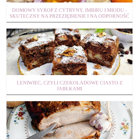
DOMOWY SYROP Z CYTRYNY, IMBIRU I MIODU -
SKUTECZNY NA PRZEZIĘBIENIE I NA ODPORNOŚĆ
LENIWIEC, CZYLI CZEKOLADOWE CIASTO Z
JABŁKAMI