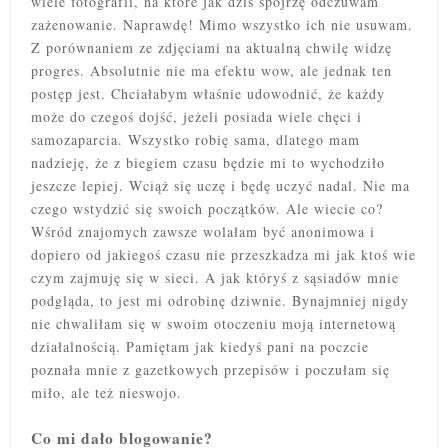
wiele fotografii, na które jak dziś spojrzę odczuwam
zażenowanie. Naprawdę! Mimo wszystko ich nie usuwam.
Z porównaniem ze zdjęciami na aktualną chwilę widzę
progres. Absolutnie nie ma efektu wow, ale jednak ten
postęp jest. Chciałabym właśnie udowodnić, że każdy
może do czegoś dojść, jeżeli posiada wiele chęci i
samozaparcia. Wszystko robię sama, dlatego mam
nadzieję, że z biegiem czasu będzie mi to wychodziło
jeszcze lepiej. Wciąż się uczę i będę uczyć nadal. Nie ma
czego wstydzić się swoich początków. Ale wiecie co?
Wśród znajomych zawsze wolałam być anonimowa i
dopiero od jakiegoś czasu nie przeszkadza mi jak ktoś wie
czym zajmuję się w sieci. A jak któryś z sąsiadów mnie
podgląda, to jest mi odrobinę dziwnie. Bynajmniej nigdy
nie chwaliłam się w swoim otoczeniu moją internetową
działalnością. Pamiętam jak kiedyś pani na poczcie
poznała mnie z gazetkowych przepisów i poczułam się
miło, ale też nieswojo.
Co mi dało blogowanie?