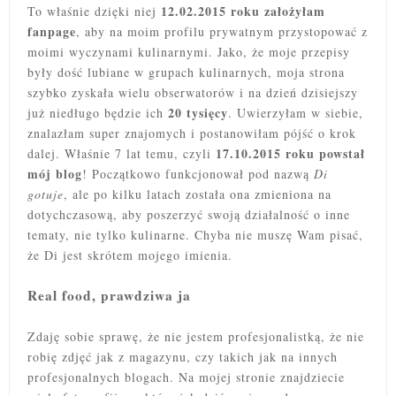
12.02.2015 roku założyłam
To właśnie dzięki niej
fanpage
, aby na moim profilu prywatnym przystopować z
moimi wyczynami kulinarnymi. Jako, że moje przepisy
były dość lubiane w grupach kulinarnych, moja strona
szybko zyskała wielu obserwatorów i na dzień dzisiejszy
20 tysięcy
już niedługo będzie ich
. Uwierzyłam w siebie,
znalazłam super znajomych i postanowiłam pójść o krok
17.10.2015 roku powstał
dalej. Właśnie 7 lat temu, czyli
mój blog
! Początkowo funkcjonował pod nazwą
Di
gotuje
, ale po kilku latach została ona zmieniona na
dotychczasową, aby poszerzyć swoją działalność o inne
tematy, nie tylko kulinarne. Chyba nie muszę Wam pisać,
że Di jest skrótem mojego imienia.
Real food, prawdziwa ja
Zdaję sobie sprawę, że nie jestem profesjonalistką, że nie
robię zdjęć jak z magazynu, czy takich jak na innych
profesjonalnych blogach. Na mojej stronie znajdziecie