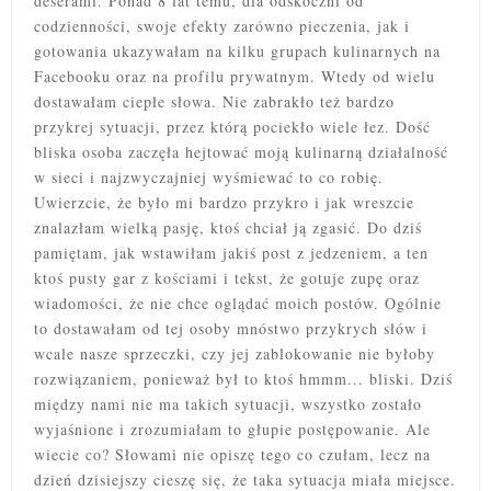
deserami. Ponad 8 lat temu, dla odskoczni od
codzienności, swoje efekty zarówno pieczenia, jak i
gotowania ukazywałam na kilku grupach kulinarnych na
Facebooku oraz na profilu prywatnym. Wtedy od wielu
dostawałam ciepłe słowa. Nie zabrakło też bardzo
przykrej sytuacji, przez którą pociekło wiele łez. Dość
bliska osoba zaczęła hejtować moją kulinarną działalność
w sieci i najzwyczajniej wyśmiewać to co robię.
Uwierzcie, że było mi bardzo przykro i jak wreszcie
znalazłam wielką pasję, ktoś chciał ją zgasić. Do dziś
pamiętam, jak wstawiłam jakiś post z jedzeniem, a ten
ktoś pusty gar z kościami i tekst, że gotuje zupę oraz
wiadomości, że nie chce oglądać moich postów. Ogólnie
to dostawałam od tej osoby mnóstwo przykrych słów i
wcale nasze sprzeczki, czy jej zablokowanie nie byłoby
rozwiązaniem, ponieważ był to ktoś hmmm... bliski. Dziś
między nami nie ma takich sytuacji, wszystko zostało
wyjaśnione i zrozumiałam to głupie postępowanie. Ale
wiecie co? Słowami nie opiszę tego co czułam, lecz na
dzień dzisiejszy cieszę się, że taka sytuacja miała miejsce.