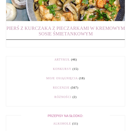
PIERŚ Z KURCZAKA Z PIECZARKAMI W KREMOWYM
SOSIE ŚMIETANKOWYM
ARTYKUŁ
(46)
KONKURSY
(15)
MOJE OSIĄGNIĘCIA
(18)
RECENZJE
(567)
RÓŻNOŚCI
(2)
PRZEPISY NA SŁODKO:
ALKOHOLE
(11)