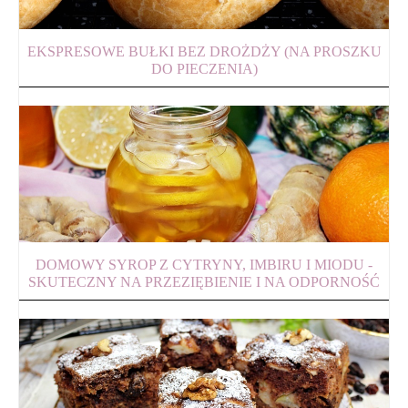
EKSPRESOWE BUŁKI BEZ DROŻDŻY (NA PROSZKU
DO PIECZENIA)
DOMOWY SYROP Z CYTRYNY, IMBIRU I MIODU -
SKUTECZNY NA PRZEZIĘBIENIE I NA ODPORNOŚĆ