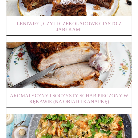
LENIWIEC, CZYLI CZEKOLADOWE CIASTO Z
JABŁKAMI
AROMATYCZNY I SOCZYSTY SCHAB PIECZONY W
RĘKAWIE (NA OBIAD I KANAPKĘ)