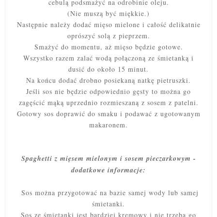
cebulą podsmażyć na odrobinie oleju.
(Nie muszą być miękkie.)
Następnie należy dodać mięso mielone i całość delikatnie
oprószyć solą z pieprzem.
Smażyć do momentu, aż mięso będzie gotowe.
Wszystko razem zalać wodą połączoną ze śmietanką i
dusić do około 15 minut.
Na końcu dodać drobno posiekaną natkę pietruszki.
Jeśli sos nie będzie odpowiednio gęsty to można go
zagęścić mąką uprzednio rozmieszaną z sosem z patelni.
Gotowy sos doprawić do smaku i podawać z ugotowanym
makaronem.
Spaghetti z mięsem mielonym i sosem pieczarkowym -
dodatkowe informacje:
Sos można przygotować na bazie samej wody lub samej
śmietanki.
Sos ze śmietanki jest bardziej kremowy i nie trzeba go