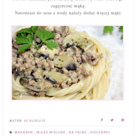
zagęszczać mąką.
Natomiast do sosu z wody należy dodać więcej mąki.
AUTOR:
DI BLOGUJE
MAKARON
,
MIĘSO MIELONE
,
NA OBIAD
,
PIECZARKI