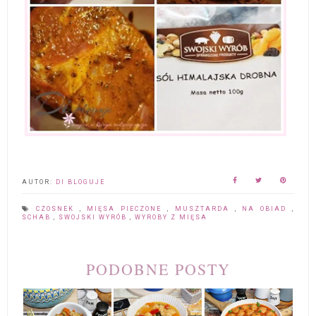
AUTOR:
DI BLOGUJE
CZOSNEK
,
MIĘSA PIECZONE
,
MUSZTARDA
,
NA OBIAD
,
SCHAB
,
SWOJSKI WYRÓB
,
WYROBY Z MIĘSA
PODOBNE POSTY