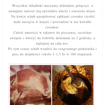
Wszystkie składniki marynaty dokładnie połączyć, a
następnie natrzeć nią uprzednio u
myte i osuszone mięso.
Na końcu schab
naszpikować ząbkami czosnku (zrobić
małe nacięcia w mięsie i powsadzać w nie kawałki
czosnku).
Całość umieścić w rękawie do pieczenia, szczelnie
związać i włożyć do lodówki minimum na 2 godziny, a
najlepiej na całą noc.
Po tym czasie schab wsadzić do rozgrzanego piekarnika i
piec
do miękkości (około 1-1,5 h) w 180 stopniach.