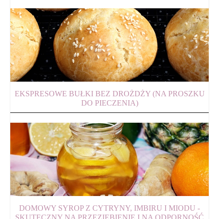
EKSPRESOWE BUŁKI BEZ DROŻDŻY (NA PROSZKU
DO PIECZENIA)
DOMOWY SYROP Z CYTRYNY, IMBIRU I MIODU -
SKUTECZNY NA PRZEZIĘBIENIE I NA ODPORNOŚĆ