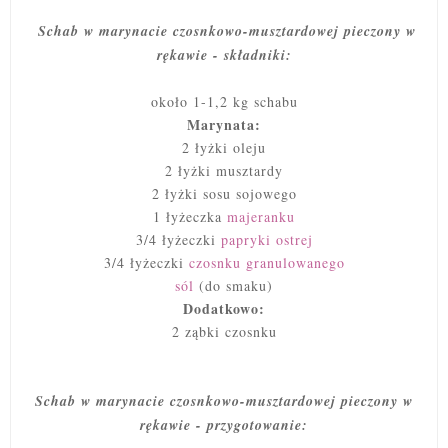
Schab w marynacie czosnkowo-musztardowej pieczony w
rękawie - składniki:
około 1-1,2 kg schabu
Marynata:
2 łyżki oleju
2 łyżki musztardy
2 łyżki sosu sojowego
1 łyżeczka
majeranku
3/4 łyżeczki
papryki ostrej
3/4 łyżeczki
czosnku granulowanego
sól
(do smaku)
Dodatkowo:
2 ząbki czosnku
Schab w marynacie czosnkowo-musztardowej pieczony w
rękawie - przygotowanie: