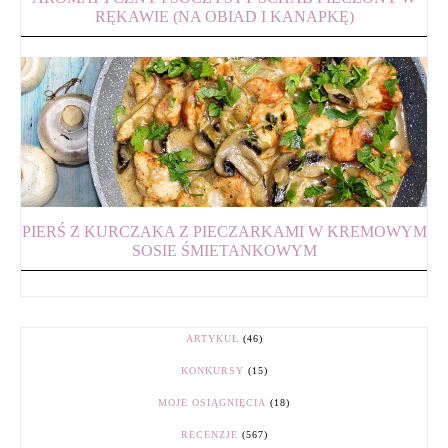
RĘKAWIE (NA OBIAD I KANAPKĘ)
PIERŚ Z KURCZAKA Z PIECZARKAMI W KREMOWYM
SOSIE ŚMIETANKOWYM
ARTYKUŁ
(46)
KONKURSY
(15)
MOJE OSIĄGNIĘCIA
(18)
RECENZJE
(567)