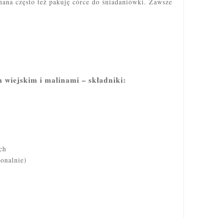
anana często też pakuję córce do śniadaniówki. Zawsze
 wiejskim i malinami – składniki:
ch
onalnie)