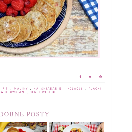
,
FIT
,
MALINY
,
NA ŚNIADANIE I KOLACJĘ
,
PLACKI I
ŁATKI OWSIANE
,
SEREK WIEJSKI
DOBNE POSTY