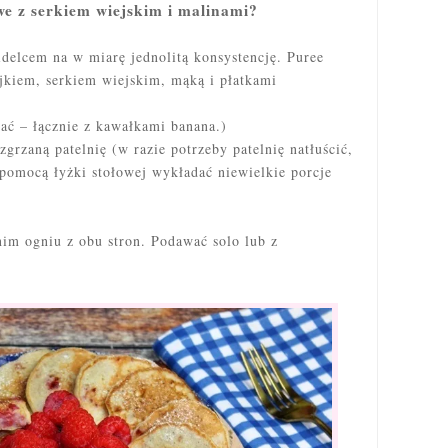
we z serkiem wiejskim i malinami?
idelcem na w miarę jednolitą konsystencję. Puree
jkiem, serkiem wiejskim, mąką i płatkami
ć – łącznie z kawałkami banana.)
rzaną patelnię (w razie potrzeby patelnię natłuścić,
 pomocą łyżki stołowej wykładać niewielkie porcje
im ogniu z obu stron. Podawać solo lub z