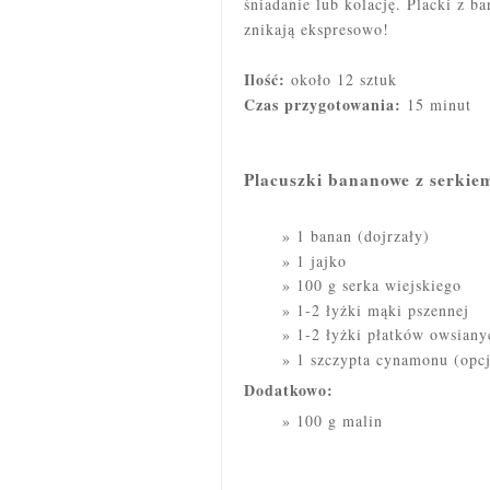
śniadanie lub kolację. Placki z b
znikają ekspresowo!
Ilość:
około 12 sztuk
Czas przygotowania:
15 minut
Placuszki bananowe z serkiem
1 banan (dojrzały)
1 jajko
100 g serka wiejskiego
1-2 łyżki mąki pszennej
1-2 łyżki płatków owsiany
1 szczypta cynamonu (opcj
Dodatkowo:
100 g malin