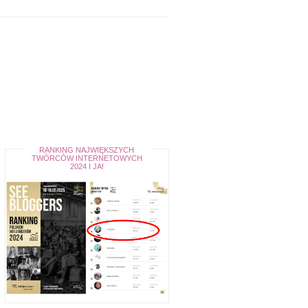
RANKING NAJWIĘKSZYCH
TWÓRCÓW INTERNETOWYCH
2024 I JA!