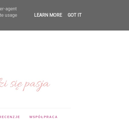
ser-agent
ate usage
LEARN MORE
GOT IT
RECENZJE
WSPÓŁPRACA