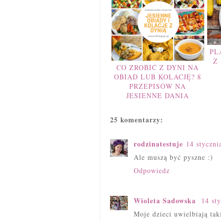
PL
Z
CO ZROBIĆ Z DYNI NA
OBIAD LUB KOLACJĘ? 8
PRZEPISÓW NA
JESIENNE DANIA
25 komentarzy:
rodzinatestuje
14 styczni
Ale muszą być pyszne :)
Odpowiedz
Wioleta Sadowska
14 st
Moje dzieci uwielbiają tak