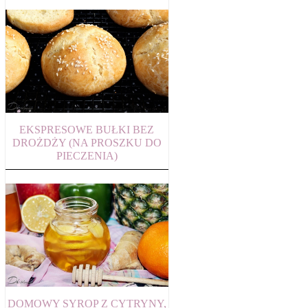
EKSPRESOWE BUŁKI BEZ
DROŻDŻY (NA PROSZKU DO
PIECZENIA)
DOMOWY SYROP Z CYTRYNY,