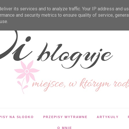
liver its services and to analyze traffic. Your IP address and u
rmance and security metrics to ensure quality of service, gener
use.
PISY NA SŁODKO
PRZEPISY WYTRAWNE
ARTYKUŁY
O MNIE