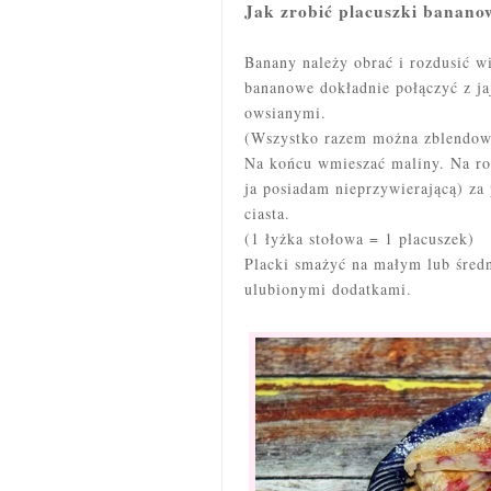
Jak zrobić placuszki banano
Banany należy obrać i rozdusić w
bananowe dokładnie połączyć z ja
owsianymi.
(Wszystko razem można zblendowa
Na końcu wmieszać maliny. Na rozg
ja posiadam nieprzywierającą) za
ciasta.
(1 łyżka stołowa = 1 placuszek)
Placki smażyć na małym lub średn
ulubionymi dodatkami.