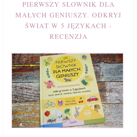
PIERWSZY SŁOWNIK DLA
MAŁYCH GENIUSZY. ODKRYJ
ŚWIAT W 5 JĘZYKACH -
RECENZJA