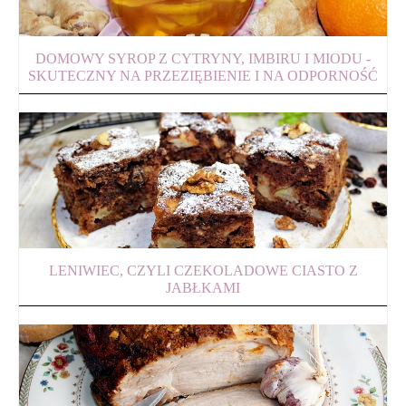
DOMOWY SYROP Z CYTRYNY, IMBIRU I MIODU -
SKUTECZNY NA PRZEZIĘBIENIE I NA ODPORNOŚĆ
LENIWIEC, CZYLI CZEKOLADOWE CIASTO Z
JABŁKAMI