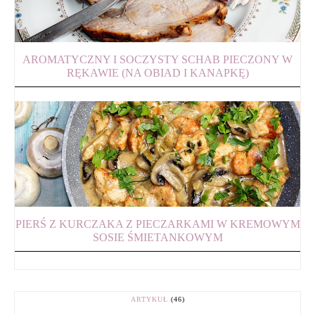
AROMATYCZNY I SOCZYSTY SCHAB PIECZONY W
RĘKAWIE (NA OBIAD I KANAPKĘ)
PIERŚ Z KURCZAKA Z PIECZARKAMI W KREMOWYM
SOSIE ŚMIETANKOWYM
ARTYKUŁ
(46)