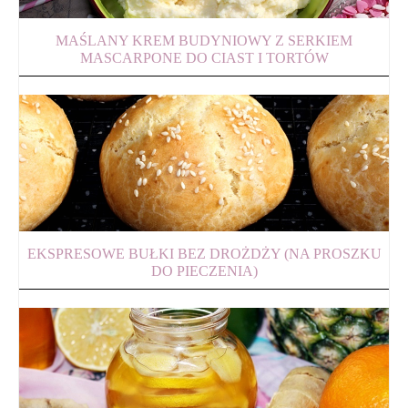
MAŚLANY KREM BUDYNIOWY Z SERKIEM
MASCARPONE DO CIAST I TORTÓW
EKSPRESOWE BUŁKI BEZ DROŻDŻY (NA PROSZKU
DO PIECZENIA)