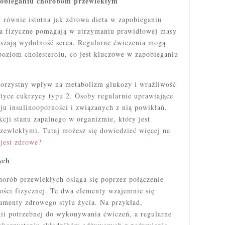
apobieganiu chorobom przewlekłym
t równie istotna jak zdrowa dieta w zapobieganiu
a fizyczne pomagają w utrzymaniu prawidłowej masy
ększają wydolność serca. Regularne ćwiczenia mogą
 poziom cholesterolu, co jest kluczowe w zapobieganiu
orzystny wpływ na metabolizm glukozy i wrażliwość
ktyce cukrzycy typu 2. Osoby regularnie uprawiające
ju insulinooporności i związanych z nią powikłań.
cji stanu zapalnego w organizmie, który jest
zewlekłymi. Tutaj możesz się dowiedzieć więcej na
 jest zdrowe?
ych
horób przewlekłych osiąga się poprzez połączenie
ności fizycznej. Te dwa elementy wzajemnie się
damenty zdrowego stylu życia. Na przykład,
gii potrzebnej do wykonywania ćwiczeń, a regularne