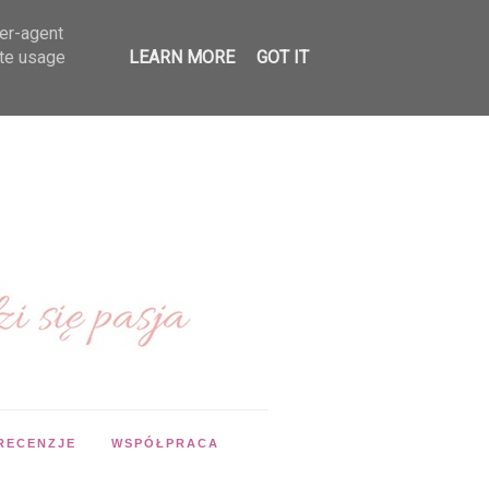
ser-agent
ate usage
LEARN MORE
GOT IT
RECENZJE
WSPÓŁPRACA