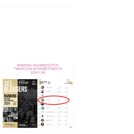
RANKING NAJWIĘKSZYCH
TWÓRCÓW INTERNETOWYCH
2024 I JA!