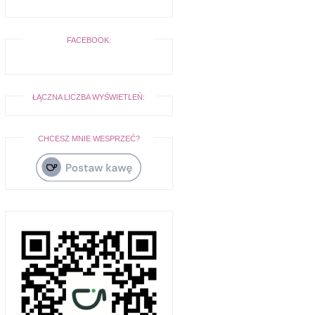
FACEBOOK:
ŁĄCZNA LICZBA WYŚWIETLEŃ:
CHCESZ MNIE WESPRZEĆ?