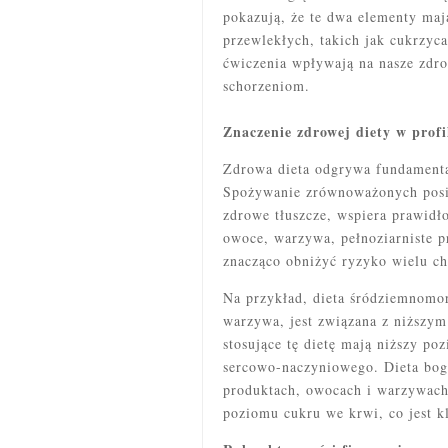
pokazują, że te dwa elementy maj
przewlekłych, takich jak cukrzyca
ćwiczenia wpływają na nasze zd
schorzeniom.
Znaczenie zdrowej diety w prof
Zdrowa dieta odgrywa fundamenta
Spożywanie zrównoważonych posił
zdrowe tłuszcze, wspiera prawid
owoce, warzywa, pełnoziarniste p
znacząco obniżyć ryzyko wielu ch
Na przykład, dieta śródziemnomors
warzywa, jest związana z niższym
stosujące tę dietę mają niższy po
sercowo-naczyniowego. Dieta boga
produktach, owocach i warzywach
poziomu cukru we krwi, co jest k