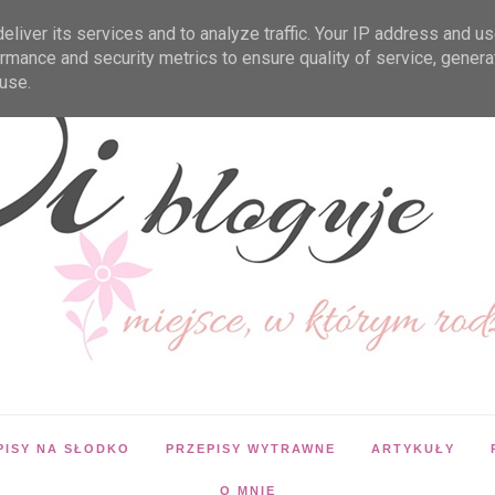
liver its services and to analyze traffic. Your IP address and u
rmance and security metrics to ensure quality of service, gener
use.
PISY NA SŁODKO
PRZEPISY WYTRAWNE
ARTYKUŁY
O MNIE