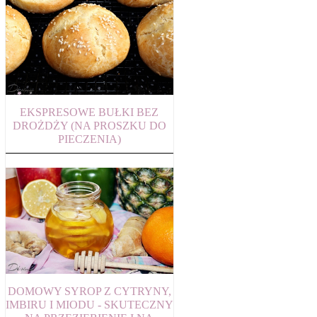
EKSPRESOWE BUŁKI BEZ
DROŻDŻY (NA PROSZKU DO
PIECZENIA)
DOMOWY SYROP Z CYTRYNY,
IMBIRU I MIODU - SKUTECZNY