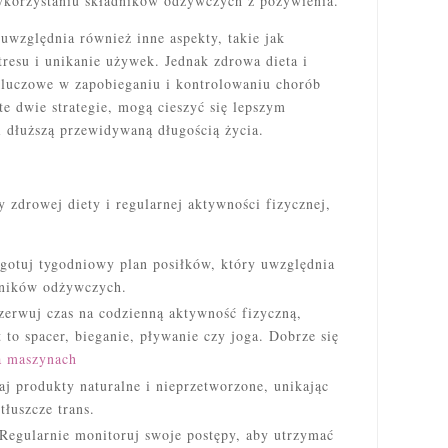
korzystaniu składników odżywczych z pożywienia.
uwzględnia również inne aspekty, takie jak
tresu i unikanie używek. Jednak zdrowa dieta i
kluczowe w zapobieganiu i kontrolowaniu chorób
te dwie strategie, mogą cieszyć się lepszym
i dłuższą przewidywaną długością życia.
 zdrowej diety i regularnej aktywności fizycznej,
gotuj tygodniowy plan posiłków, który uwzględnia
dników odżywczych.
erwuj czas na codzienną aktywność fizyczną,
t to spacer, bieganie, pływanie czy joga. Dobrze się
a maszynach
j produkty naturalne i nieprzetworzone, unikając
tłuszcze trans.
Regularnie monitoruj swoje postępy, aby utrzymać