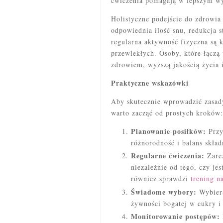
ćwiczenia pomagają w lepszym wy
Holistyczne podejście do zdrowia 
odpowiednia ilość snu, redukcja s
regularna aktywność fizyczna są 
przewlekłych. Osoby, które łączą 
zdrowiem, wyższą jakością życia 
Praktyczne wskazówki
Aby skutecznie wprowadzić zasady
warto zacząć od prostych kroków:
Planowanie posiłków:
Przy
różnorodność i balans skła
Regularne ćwiczenia:
Zarez
niezależnie od tego, czy jes
również sprawdzi
trening n
Świadome wybory:
Wybiera
żywności bogatej w cukry i 
Monitorowanie postępów: