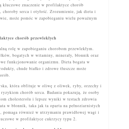
ą kluczowe znaczenie w profilaktyce chorób
, choroby serca i otyłość. Zrozumienie, jak dieta i
rowie, może pomóc w zapobieganiu wielu poważnym
ilaktyce chorób przewlekłych
lną rolę w zapobieganiu chorobom przewlekłym.
ków, bogatych w witaminy, minerały, błonnik oraz
łowe funkcjonowanie organizmu. Dieta bogata w
rodukty, chude białko i zdrowe tłuszcze może
orób.
ka, która obfituje w oliwę z oliwek, ryby, orzechy i
 ryzykiem chorób serca. Badania pokazują, że osoby
ziom cholesterolu i lepsze wyniki w testach zdrowia
ta w błonnik, taka jak ta oparta na pełnoziarnistych
, pomaga również w utrzymaniu prawidłowej wagi i
luczowe w profilaktyce cukrzycy typu 2.