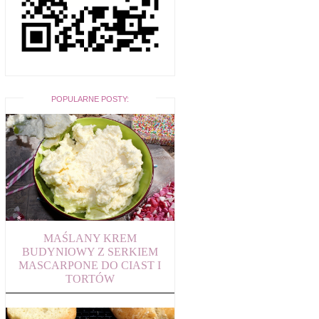
POPULARNE POSTY:
MAŚLANY KREM
BUDYNIOWY Z SERKIEM
MASCARPONE DO CIAST I
TORTÓW