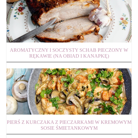
AROMATYCZNY I SOCZYSTY SCHAB PIECZONY W
RĘKAWIE (NA OBIAD I KANAPKĘ)
PIERŚ Z KURCZAKA Z PIECZARKAMI W KREMOWYM
SOSIE ŚMIETANKOWYM