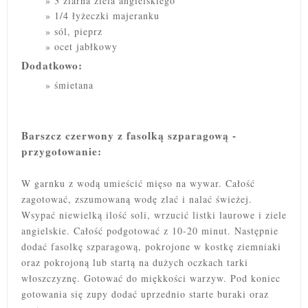
3 ziarna ziela angielskiego
1/4 łyżeczki majeranku
sól, pieprz
ocet jabłkowy
Dodatkowo:
śmietana
Barszcz czerwony z fasolką szparagową -
przygotowanie:
W garnku z wodą umieścić mięso na wywar. Całość
zagotować, zszumowaną wodę zlać i nalać świeżej.
Wsypać niewielką ilość soli, wrzucić listki laurowe i ziele
angielskie. Całość podgotować z 10-20 minut. Następnie
dodać fasolkę szparagową, pokrojone w kostkę ziemniaki
oraz pokrojoną lub startą na dużych oczkach tarki
włoszczyznę. Gotować do miękkości warzyw. Pod koniec
gotowania się zupy dodać uprzednio starte buraki oraz