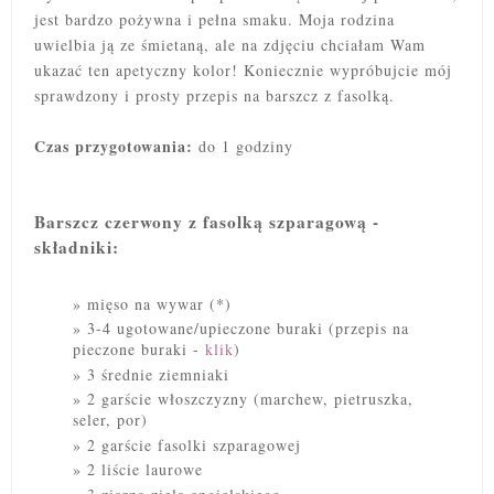
jest bardzo pożywna i pełna smaku. Moja rodzina
uwielbia ją ze śmietaną, ale na zdjęciu chciałam Wam
ukazać ten apetyczny kolor! Koniecznie
wypróbujcie mój
sprawdzony i prosty przepis na barszcz z fasolką.
Czas przygotowania:
do 1 godziny
Barszcz czerwony z fasolką szparagową -
składniki:
mięso na wywar (*)
3-4 ugotowane/upieczone buraki (przepis na
pieczone buraki -
klik
)
3 średnie ziemniaki
2 garście włoszczyzny (marchew, pietruszka,
seler, por)
2 garście fasolki szparagowej
2 liście laurowe