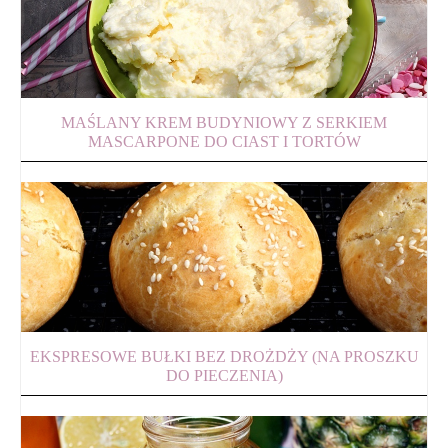
MAŚLANY KREM BUDYNIOWY Z SERKIEM
MASCARPONE DO CIAST I TORTÓW
EKSPRESOWE BUŁKI BEZ DROŻDŻY (NA PROSZKU
DO PIECZENIA)