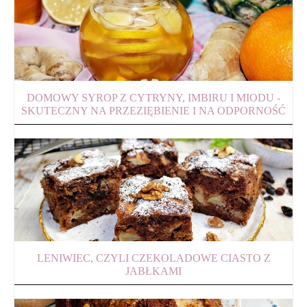
DOMOWY SYROP Z CYTRYNY, IMBIRU I MIODU -
SKUTECZNY NA PRZEZIĘBIENIE I NA ODPORNOŚĆ
LENIWIEC, CZYLI CZEKOLADOWE CIASTO Z
JABŁKAMI