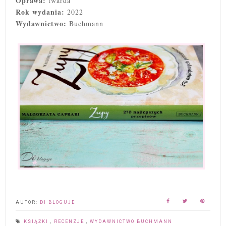
Oprawa:
twarda
Rok wydania:
2022
Wydawnictwo:
Buchmann
AUTOR:
DI BLOGUJE
KSIĄŻKI
,
RECENZJE
,
WYDAWNICTWO BUCHMANN