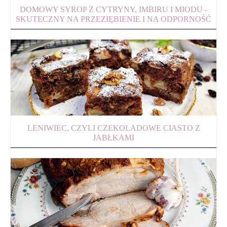
DOMOWY SYROP Z CYTRYNY, IMBIRU I MIODU -
SKUTECZNY NA PRZEZIĘBIENIE I NA ODPORNOŚĆ
LENIWIEC, CZYLI CZEKOLADOWE CIASTO Z
JABŁKAMI