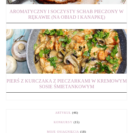
AROMATYCZNY I SOCZYSTY SCHAB PIECZONY W
RĘKAWIE (NA OBIAD I KANAPKĘ)
PIERŚ Z KURCZAKA Z PIECZARKAMI W KREMOWYM
SOSIE ŚMIETANKOWYM
ARTYKUŁ
(46)
KONKURSY
(15)
MOJE OSIĄGNIĘCIA
(18)