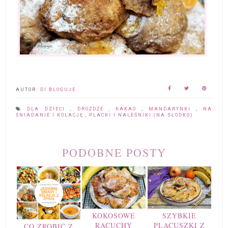
AUTOR:
DI BLOGUJE
DLA DZIECI
,
DROŻDŻE
,
KAKAO
,
MANDARYNKI
,
NA
ŚNIADANIE I KOLACJĘ
,
PLACKI I NALEŚNIKI (NA SŁODKO)
PODOBNE POSTY
KOKOSOWE
SZYBKIE
RACUCHY
PLACUSZKI Z
CO ZROBIĆ Z