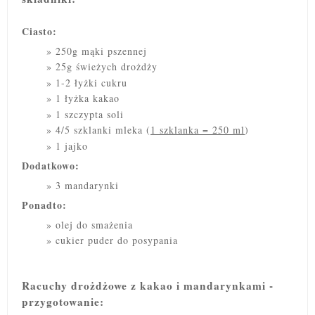
Ciasto:
250g mąki pszennej
25g świeżych drożdży
1-2 łyżki cukru
1 łyżka kakao
1 szczypta soli
4/5 szklanki mleka (
1 szklanka = 250 ml
)
1 jajko
Dodatkowo:
3 mandarynki
Ponadto:
olej do smażenia
cukier puder do posypania
Racuchy drożdżowe z kakao i mandarynkami -
przygotowanie: