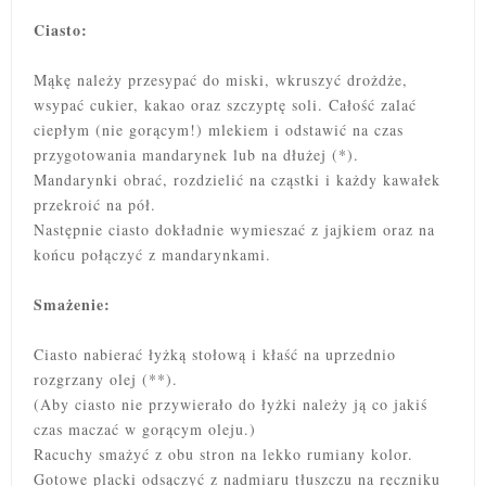
Ciasto:
Mąkę należy przesypać do miski, wkruszyć drożdże,
wsypać cukier, kakao oraz szczyptę soli. Całość zalać
ciepłym (nie gorącym!) mlekiem i odstawić na czas
przygotowania mandarynek lub na dłużej (*).
Mandarynki obrać, rozdzielić na cząstki i każdy kawałek
przekroić na pół.
Następnie ciasto dokładnie wymieszać z jajkiem oraz na
końcu połączyć z mandarynkami.
Smażenie:
Ciasto nabierać łyżką stołową i kłaść na uprzednio
rozgrzany olej (**).
(Aby ciasto nie przywierało do łyżki należy ją co jakiś
czas maczać w gorącym oleju.)
Racuchy smażyć z obu stron na lekko rumiany kolor.
Gotowe placki odsączyć z nadmiaru tłuszczu na ręczniku