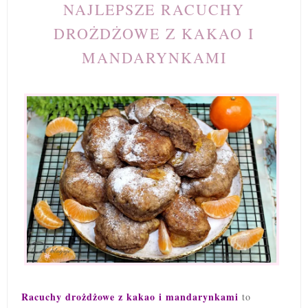
NAJLEPSZE RACUCHY
DROŻDŻOWE Z KAKAO I
MANDARYNKAMI
Racuchy drożdżowe z kakao i mandarynkami
to