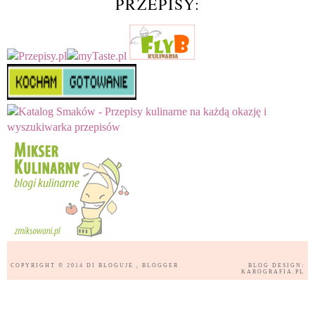
PRZEPISY:
COPYRIGHT © 2014
DI BLOGUJE
, BLOGGER
BLOG DESIGN:
KAROGRAFIA.PL