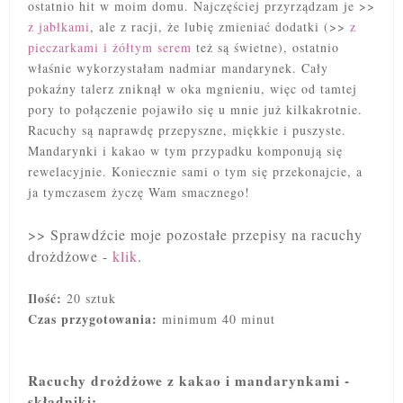
ostatnio hit w moim domu. Najczęściej przyrządzam je >>
z jabłkami
, ale z racji, że lubię zmieniać dodatki (>>
z
pieczarkami i żółtym serem
też są świetne), ostatnio
właśnie wykorzystałam nadmiar mandarynek. Cały
pokaźny talerz
zniknął w
oka mgnieniu, więc od tamtej
pory to połączenie pojawiło się u mnie już kilkakrotnie.
Racuchy są naprawdę przepyszne, miękkie i puszyste.
Mandarynki i kakao w tym przypadku komponują się
rewelacyjnie. Koniecznie sami o tym się przekonajcie, a
ja tymczasem życzę Wam smacznego!
>> Sprawdźcie moje pozostałe przepisy na racuchy
drożdżowe -
klik
.
Ilość:
20 sztuk
Czas przygotowania:
minimum 40 minut
Racuchy drożdżowe z kakao i mandarynkami -
składniki: