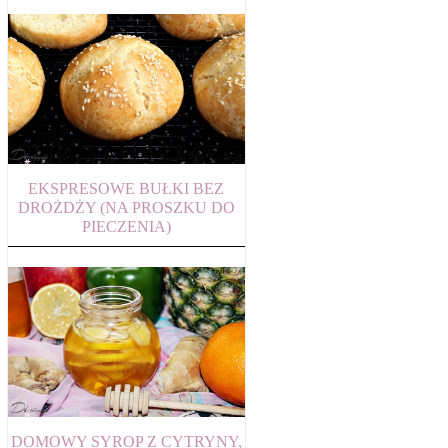
EKSPRESOWE BUŁKI BEZ
DROŻDŻY (NA PROSZKU DO
PIECZENIA)
DOMOWY SYROP Z CYTRYNY,