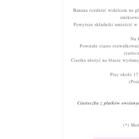
Banana rozdusić widelcem na gł
zmiksowa
Powyższe składniki umieścić w 
Na 
Powstałe ciasto rozwałkowa
ciastec
Ciastka ułożyć na blasze wysłan
Piec około 17
(
Pos
Ciasteczka z płatków owsian
(*) Moż