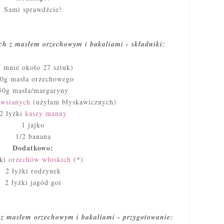
Sami sprawdźcie!
ch z masłem orzechowym i bakaliami - składniki:
 mnie około 27 sztuk)
0g masła orzechowego
50g masła/margaryny
owsianych
(użyłam błyskawicznych)
2 łyżki
kaszy manny
1 jajko
1/2 banana
Dodatkowo:
żki
orzechów włoskich
(*)
2 łyżki rodzynek
2 łyżki jagód goi
 z masłem orzechowym i bakaliami - przygotowanie: