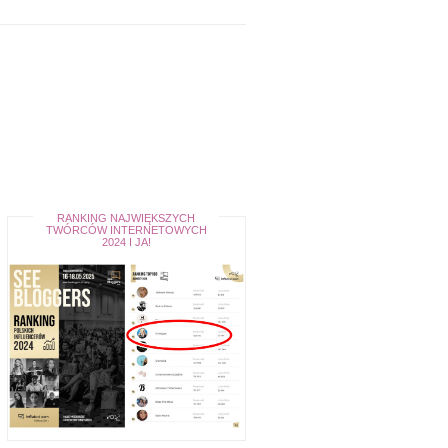
RANKING NAJWIĘKSZYCH
TWÓRCÓW INTERNETOWYCH
2024 I JA!