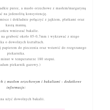
adkie puree, a masło orzechowe z masłem/margaryną
ć na jedenolitą konsystencję.
misce i dokładnie połączyć z jajkiem, płatkami oraz
kaszą manną.
końcu wmieszać bakalie.
ć na grubość około 05-0,7mm i wykrawać z niego
zka o dowolnych kształtach.
ej papierem do pieczenia oraz wstawić do rozgrzanego
piekarnika.
 minut w temperaturze 180 stopni.
iadam piekarnik gazowy.)
ych z masłem orzechowym i bakaliami - dodatkowe
informacje:
na użyć dowolnych bakalii.