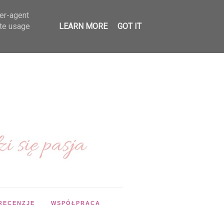
ser-agent
ate usage
LEARN MORE
GOT IT
RECENZJE
WSPÓŁPRACA