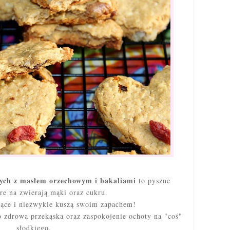
nych z masłem orzechowym i bakaliami
to pyszne
óre na zwierają mąki oraz cukru.
iące i niezwykle kuszą swoim zapachem!
ko zdrowa przekąska oraz zaspokojenie ochoty na "coś"
słodkiego.