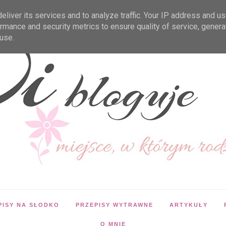
liver its services and to analyze traffic. Your IP address and u
rmance and security metrics to ensure quality of service, gener
use.
PISY NA SŁODKO
PRZEPISY WYTRAWNE
ARTYKUŁY
O MNIE