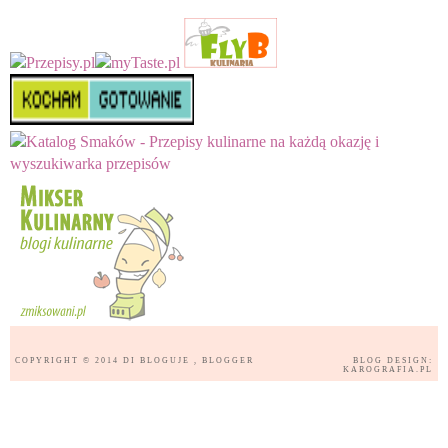
COPYRIGHT © 2014
DI BLOGUJE
, BLOGGER
BLOG DESIGN:
KAROGRAFIA.PL