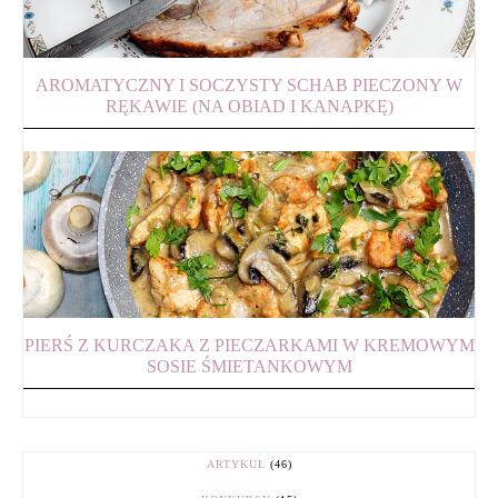
AROMATYCZNY I SOCZYSTY SCHAB PIECZONY W
RĘKAWIE (NA OBIAD I KANAPKĘ)
PIERŚ Z KURCZAKA Z PIECZARKAMI W KREMOWYM
SOSIE ŚMIETANKOWYM
ARTYKUŁ
(46)