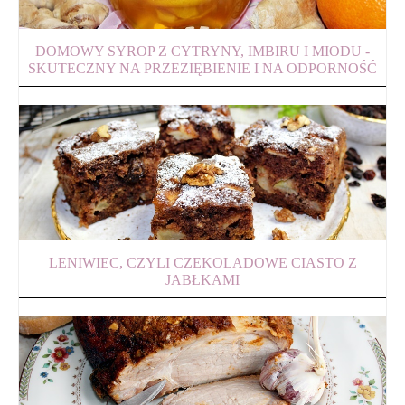
DOMOWY SYROP Z CYTRYNY, IMBIRU I MIODU -
SKUTECZNY NA PRZEZIĘBIENIE I NA ODPORNOŚĆ
LENIWIEC, CZYLI CZEKOLADOWE CIASTO Z
JABŁKAMI