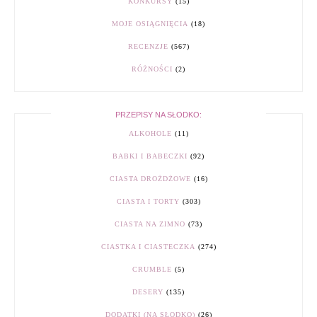
KONKURSY
(15)
MOJE OSIĄGNIĘCIA
(18)
RECENZJE
(567)
RÓŻNOŚCI
(2)
PRZEPISY NA SŁODKO:
ALKOHOLE
(11)
BABKI I BABECZKI
(92)
CIASTA DROŻDŻOWE
(16)
CIASTA I TORTY
(303)
CIASTA NA ZIMNO
(73)
CIASTKA I CIASTECZKA
(274)
CRUMBLE
(5)
DESERY
(135)
DODATKI (NA SŁODKO)
(26)