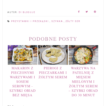
AUTOR:
DI BLOGUJE
PRZYSTAWKI I PRZEKĄSKI
,
SZYNKA
,
ŻÓŁTY SER
PODOBNE POSTY
MAKARON Z
PIEROGI Z
WARZYWA NA
PIECZONYMI
PIECZARKAMI I
PATELNIĘ Z
WARZYWAMI I
ŻÓŁTYM SEREM
MIĘSEM
SOSEM
MIELONYM I
SEROWYM -
ŻÓŁTYM SEREM
SZYBKI OBIAD
– SZYBKI OBIAD
BEZ MIĘSA
DO 30 MINUT