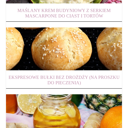
MAŚLANY KREM BUDYNIOWY Z SERKIEM
MASCARPONE DO CIAST I TORTÓW
EKSPRESOWE BUŁKI BEZ DROŻDŻY (NA PROSZKU
DO PIECZENIA)