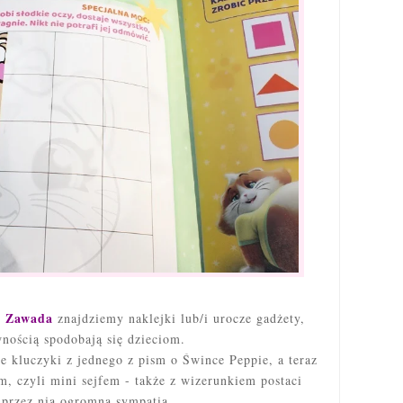
e Zawada
znajdziemy naklejki lub/i urocze gadżety,
wnością spodobają się dzieciom.
e kluczyki z jednego z pism o Śwince Peppie, a teraz
, czyli mini sejfem - także z wizerunkiem postaci
 przez nią ogromną sympatią.