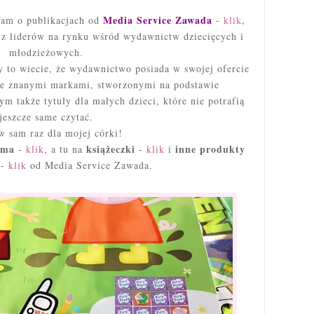
Media Service Zawada
am o publikacjach
od
-
klik
,
 z liderów na rynku wśród wydawnictw dziecięcych i
młodzieżowych.
ty to wiecie, że wydawnictwo posiada w swojej ofercie
ze znanymi markami, stworzonymi na podstawie
tym także tytuły dla małych dzieci, które nie potrafią
jeszcze same czytać.
 sam raz dla mojej córki!
sma
książeczki
inne produkty
-
klik
, a tu na
-
klik
i
e
-
klik
od Media Service Zawada.