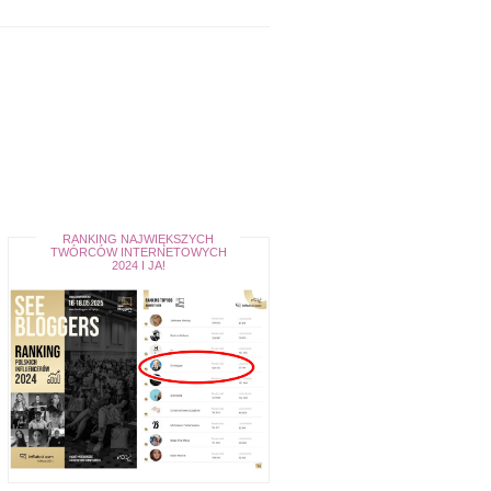
RANKING NAJWIĘKSZYCH
TWÓRCÓW INTERNETOWYCH
2024 I JA!