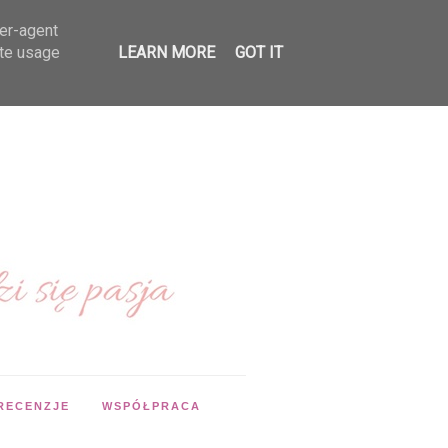
ser-agent
ate usage
LEARN MORE
GOT IT
RECENZJE
WSPÓŁPRACA