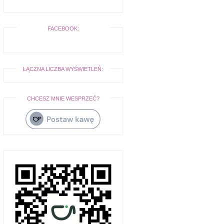
FACEBOOK:
ŁĄCZNA LICZBA WYŚWIETLEŃ:
CHCESZ MNIE WESPRZEĆ?