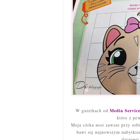
Media Servic
W gazetkach o
d
które z pe
Moja córka nosi zawsze przy sobi
bawi się najnowszym nabytkiem
darzonej