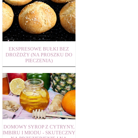
EKSPRESOWE BUŁKI BEZ
DROŻDŻY (NA PROSZKU DO
PIECZENIA)
DOMOWY SYROP Z CYTRYNY,
IMBIRU I MIODU - SKUTECZNY