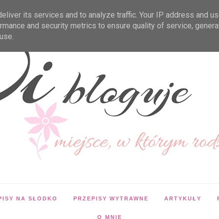
liver its services and to analyze traffic. Your IP address and u
rmance and security metrics to ensure quality of service, gener
use.
PISY NA SŁODKO
PRZEPISY WYTRAWNE
ARTYKUŁY
O MNIE