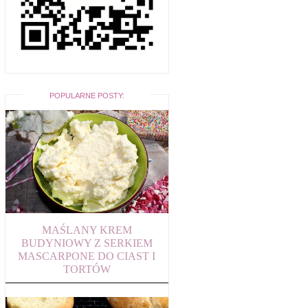
POPULARNE POSTY:
MAŚLANY KREM
BUDYNIOWY Z SERKIEM
MASCARPONE DO CIAST I
TORTÓW