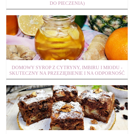
DO PIECZENIA)
DOMOWY SYROP Z CYTRYNY, IMBIRU I MIODU -
SKUTECZNY NA PRZEZIĘBIENIE I NA ODPORNOŚĆ