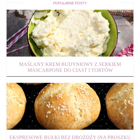
POPULARNE POSTY:
MAŚLANY KREM BUDYNIOWY Z SERKIEM
MASCARPONE DO CIAST I TORTÓW
EKSPRESOWE BUŁKI BEZ DROŻDŻY (NA PROSZKU