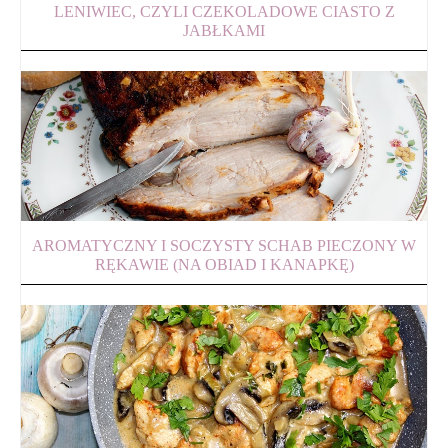
LENIWIEC, CZYLI CZEKOLADOWE CIASTO Z
JABŁKAMI
AROMATYCZNY I SOCZYSTY SCHAB PIECZONY W
RĘKAWIE (NA OBIAD I KANAPKĘ)