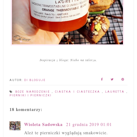
Inspiracja z bloga: Niebo na talerzu.
AUTOR:
DI BLOGUJE
BOŻE NARODZENIE
,
CIASTKA I CIASTECZKA
,
LAURETTA
,
PIERNIKI I PIERNICZKI
18 komentarzy:
Wioleta Sadowska
21 grudnia 2019 01:01
Ależ te pierniczki wyglądają smakowicie.