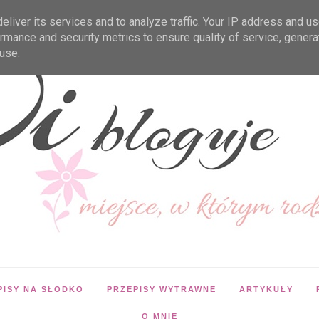
liver its services and to analyze traffic. Your IP address and u
rmance and security metrics to ensure quality of service, gener
use.
PISY NA SŁODKO
PRZEPISY WYTRAWNE
ARTYKUŁY
O MNIE