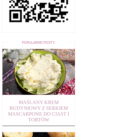
POPULARNE POSTY:
MAŚLANY KREM
BUDYNIOWY Z SERKIEM
MASCARPONE DO CIAST I
TORTÓW