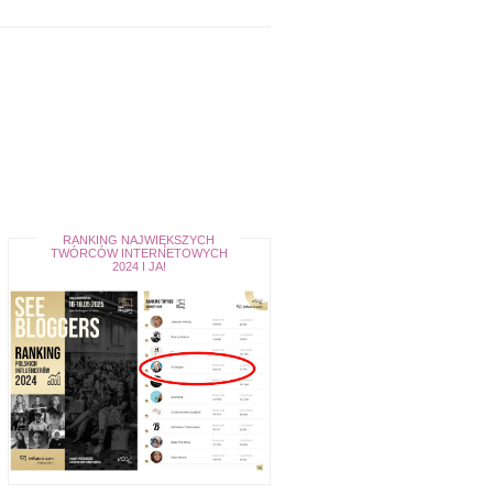
RANKING NAJWIĘKSZYCH
TWÓRCÓW INTERNETOWYCH
2024 I JA!