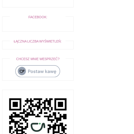
FACEBOOK:
ŁĄCZNA LICZBA WYŚWIETLEŃ:
CHCESZ MNIE WESPRZEĆ?