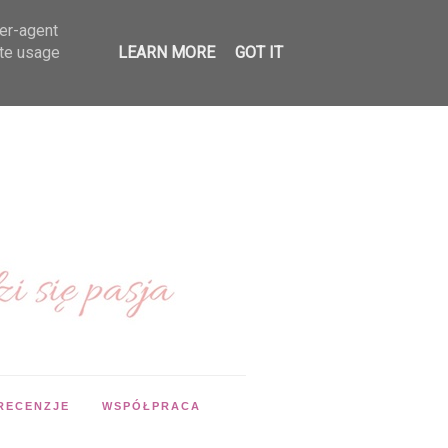
ser-agent
ate usage
LEARN MORE
GOT IT
RECENZJE
WSPÓŁPRACA