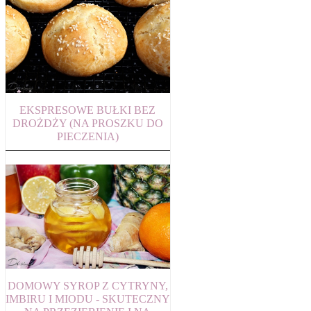
EKSPRESOWE BUŁKI BEZ
DROŻDŻY (NA PROSZKU DO
PIECZENIA)
DOMOWY SYROP Z CYTRYNY,
IMBIRU I MIODU - SKUTECZNY