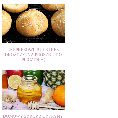
EKSPRESOWE BUŁKI BEZ
DROŻDŻY (NA PROSZKU DO
PIECZENIA)
DOMOWY SYROP Z CYTRYNY,