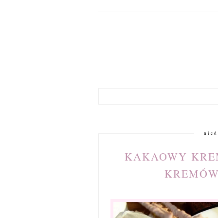
nied
KAKAOWY KREM
KREMÓWK