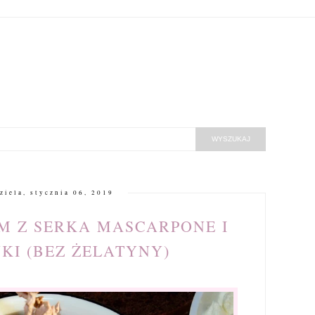
ziela, stycznia 06, 2019
 Z SERKA MASCARPONE I
I (BEZ ŻELATYNY)