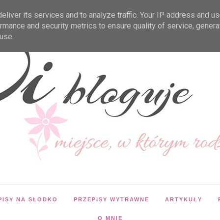
liver its services and to analyze traffic. Your IP address and u
rmance and security metrics to ensure quality of service, gener
use.
PISY NA SŁODKO
PRZEPISY WYTRAWNE
ARTYKUŁY
O MNIE