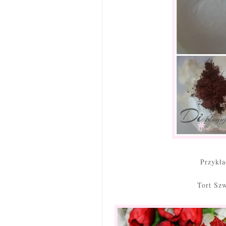
Przykł
Tort Szw