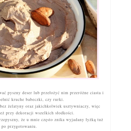
ć pyszny deser lub przełożyć nim przeróżne ciasta i
ełnić kruche babeczki, czy rurki.
ez żelatyny oraz jakichkolwiek usztywniaczy, więc
eż przy dekoracji wszelkich słodkości.
przepyszny, że u mnie często znika wyjadany łyżką tuż
po przygotowaniu.