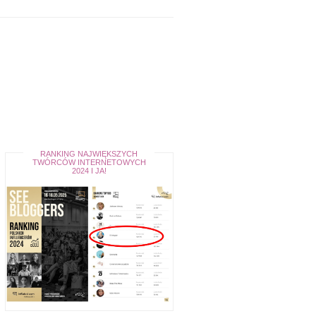
RANKING NAJWIĘKSZYCH
TWÓRCÓW INTERNETOWYCH
2024 I JA!