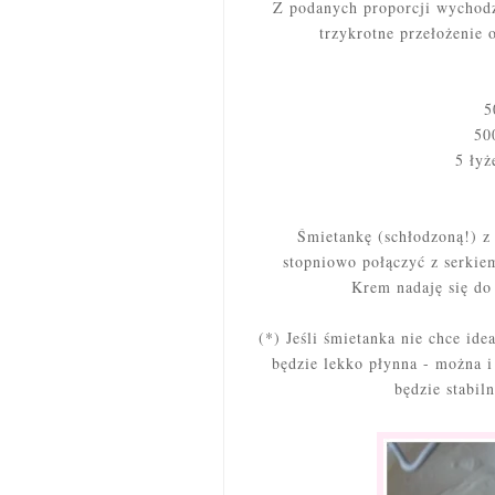
Z podanych proporcji wychodz
trzykrotne przełożenie 
5
50
5 łyż
Śmietankę (schłodzoną!) z 
stopniowo połączyć z serki
Krem nadaję się do
(*) Jeśli śmietanka nie chce ide
będzie lekko płynna - można i
będzie stabil