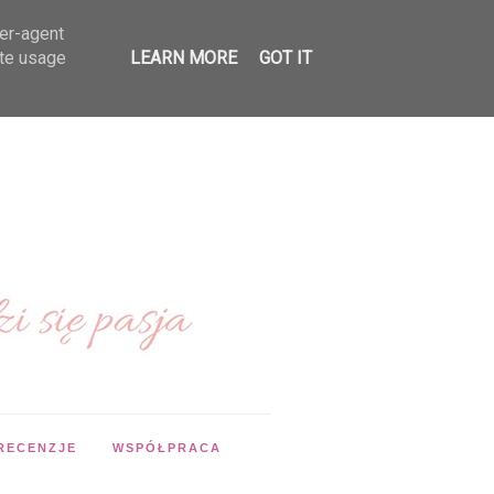
ser-agent
ate usage
LEARN MORE
GOT IT
RECENZJE
WSPÓŁPRACA