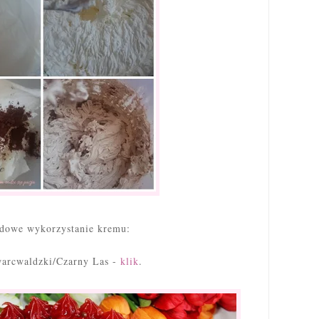
adowe wykorzystanie kremu:
arcwaldzki/Czarny Las -
klik
.