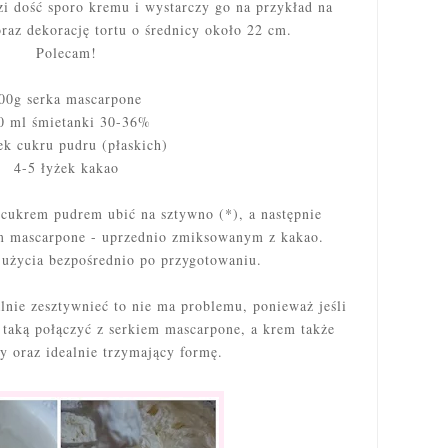
i dość sporo kremu i wystarczy go na przykład na
oraz dekorację tortu o średnicy około 22 cm.
Polecam!
00g serka mascarpone
0 ml śmietanki 30-36%
ek cukru pudru (płaskich)
4-5 łyżek kakao
cukrem pudrem ubić na sztywno (*), a następnie
em mascarpone - uprzednio zmiksowanym z kakao.
 użycia bezpośrednio po przygotowaniu.
alnie zesztywnieć to nie ma problemu, ponieważ jeśli
 taką połączyć z serkiem mascarpone, a krem także
ny oraz idealnie trzymający formę.