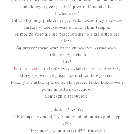
dodatkowych, żeby całość przerobić na ciastka.
I wiecie co?
Od tamtej pory piekłam je już kilkanaście razy i zawsze
znikają w zdecydowanie za szybkim tempie.
Mimo, że świetnie się przechowują to i tak długo nie
uleżą.
Są przeeepyszne oraz kuszą cudownym karmelowo-
maślanym zapachem.
Tak!
Palone masło
to nieodzowny składnik tych ciasteczek,
który sprawia, że posiadają nietuzinkowy smak.
Poza tym ciastka są kruche, chrupiące, lekko kokosowe i
pełne mnóstwa orzechów.
Koniecznie spróbujcie!
(około 15 sztuk)
200g mąki pszennej (czasami zamieniam na żytnią typ
720)
100g masła (z minimum 82% tłuszczu)