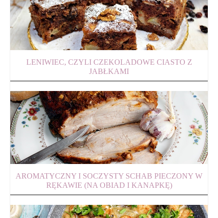
LENIWIEC, CZYLI CZEKOLADOWE CIASTO Z
JABŁKAMI
AROMATYCZNY I SOCZYSTY SCHAB PIECZONY W
RĘKAWIE (NA OBIAD I KANAPKĘ)