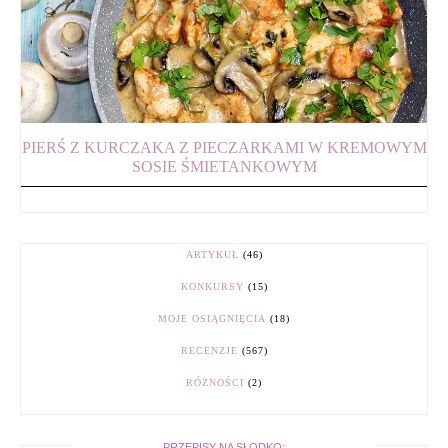
PIERŚ Z KURCZAKA Z PIECZARKAMI W KREMOWYM
SOSIE ŚMIETANKOWYM
ARTYKUŁ
(46)
KONKURSY
(15)
MOJE OSIĄGNIĘCIA
(18)
RECENZJE
(567)
RÓŻNOŚCI
(2)
PRZEPISY NA SŁODKO: