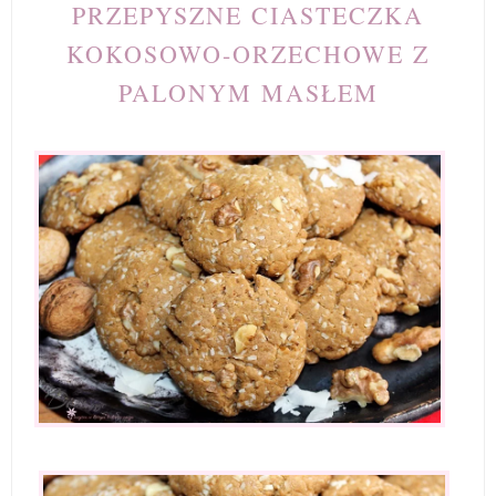
PRZEPYSZNE CIASTECZKA
KOKOSOWO-ORZECHOWE Z
PALONYM MASŁEM