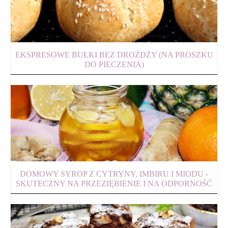
EKSPRESOWE BUŁKI BEZ DROŻDŻY (NA PROSZKU
DO PIECZENIA)
DOMOWY SYROP Z CYTRYNY, IMBIRU I MIODU -
SKUTECZNY NA PRZEZIĘBIENIE I NA ODPORNOŚĆ