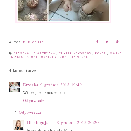
AUTOR:
DI BLOGUJE
CIASTKA I CIASTECZKA
,
CUKIER KOKOSOWY
,
KOKOS
,
MASŁO
,
MASŁO PALONE
,
ORZECHY
,
ORZECHY WŁOSKIE
4 komentarze:
Ervisha
9 grudnia 2018 19:49
Wierzę, ze smaczne :)
Odpowiedz
Odpowiedzi
Di bloguje
9 grudnia 2018 20:20
Mam do nich słabość :)