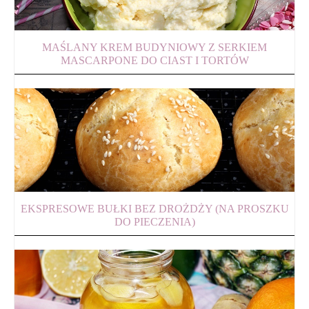
MAŚLANY KREM BUDYNIOWY Z SERKIEM
MASCARPONE DO CIAST I TORTÓW
EKSPRESOWE BUŁKI BEZ DROŻDŻY (NA PROSZKU
DO PIECZENIA)