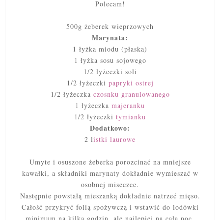
Polecam!
500g żeberek wieprzowych
Marynata:
1 łyżka miodu (płaska)
1 łyżka sosu sojowego
1/2 łyżeczki soli
1/2 łyżeczki
papryki ostrej
1/2 łyżeczka
czosnku granulowanego
1 łyżeczka
majeranku
1/2 łyżeczki
tymianku
Dodatkowo:
2 l
istki laurowe
Umyte i osuszone żeberka porozcinać na mniejsze
kawałki, a składniki marynaty dokładnie wymieszać w
osobnej miseczce.
Następnie powstałą mieszanką dokładnie natrzeć mięso.
Całość przykryć folią spożywczą i
wstawić do lodówki
minimum na kilka godzin, ale najlepiej na całą noc.