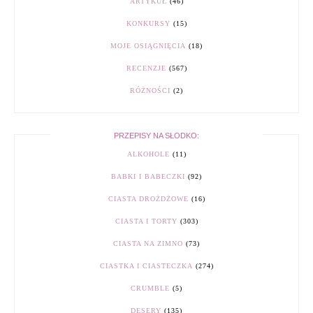
ARTYKUŁ
(46)
KONKURSY
(15)
MOJE OSIĄGNIĘCIA
(18)
RECENZJE
(567)
RÓŻNOŚCI
(2)
PRZEPISY NA SŁODKO:
ALKOHOLE
(11)
BABKI I BABECZKI
(92)
CIASTA DROŻDŻOWE
(16)
CIASTA I TORTY
(303)
CIASTA NA ZIMNO
(73)
CIASTKA I CIASTECZKA
(274)
CRUMBLE
(5)
DESERY
(135)