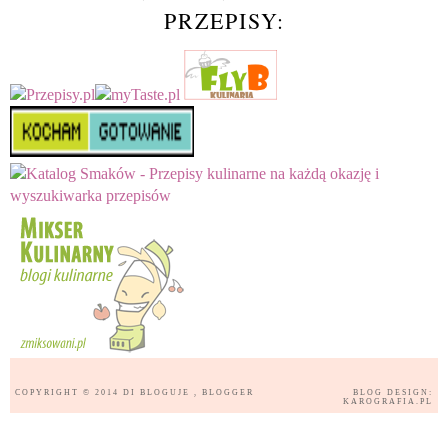
PRZEPISY:
COPYRIGHT © 2014
DI BLOGUJE
, BLOGGER
BLOG DESIGN:
KAROGRAFIA.PL