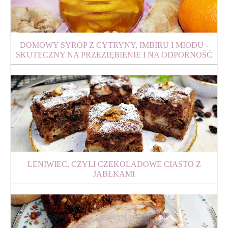
DOMOWY SYROP Z CYTRYNY, IMBIRU I MIODU -
SKUTECZNY NA PRZEZIĘBIENIE I NA ODPORNOŚĆ
LENIWIEC, CZYLI CZEKOLADOWE CIASTO Z
JABŁKAMI