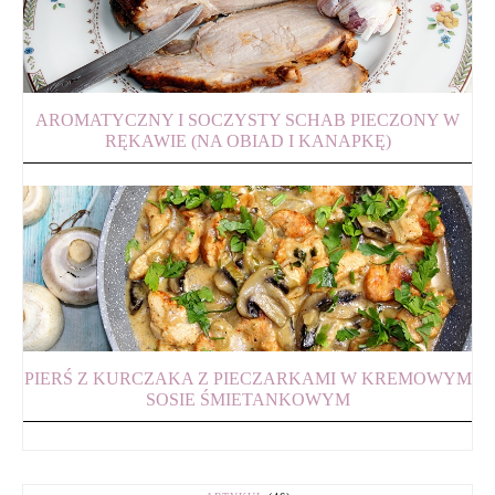
AROMATYCZNY I SOCZYSTY SCHAB PIECZONY W
RĘKAWIE (NA OBIAD I KANAPKĘ)
PIERŚ Z KURCZAKA Z PIECZARKAMI W KREMOWYM
SOSIE ŚMIETANKOWYM