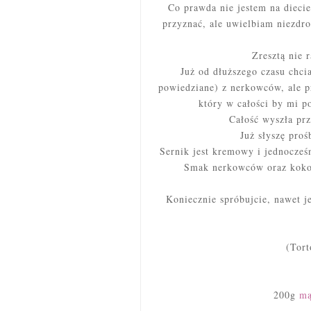
Co prawda nie jestem na diecie
przyznać, ale uwielbiam niezdro
Zresztą nie 
Już od dłuższego czasu chci
powiedziane) z nerkowców, ale p
który w całości by mi p
Całość wyszła pr
Już słyszę proś
Sernik jest kremowy i jednocześn
Smak nerkowców oraz kokos
Koniecznie spróbujcie, nawet j
(Tort
200g
mą