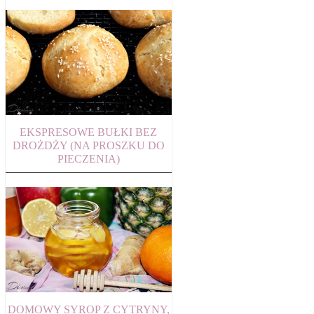
EKSPRESOWE BUŁKI BEZ
DROŻDŻY (NA PROSZKU DO
PIECZENIA)
DOMOWY SYROP Z CYTRYNY,