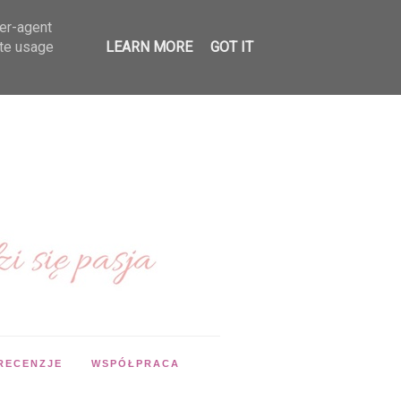
ser-agent
ate usage
LEARN MORE
GOT IT
RECENZJE
WSPÓŁPRACA