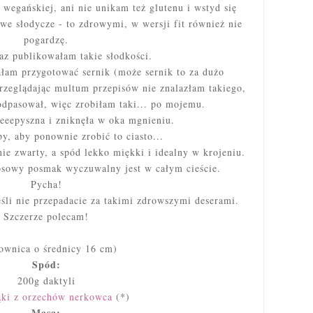
 wegańskiej, ani nie unikam też glutenu i wstyd się
we słodycze - to zdrowymi, w wersji fit również nie
pogardzę.
raz publikowałam takie słodkości.
ałam przygotować sernik (może sernik to za dużo
rzeglądając multum przepisów nie znalazłam takiego,
odpasował, więc zrobiłam taki... po mojemu.
zeeepyszna i zniknęła w oka mgnieniu.
by, aby ponownie zrobić to ciasto...
ie zwarty, a spód lekko miękki i idealny w krojeniu.
owy posmak wyczuwalny jest w całym cieście.
Pycha!
eśli nie przepadacie za takimi zdrowszymi deserami.
Szczerze polecam!
ownica o średnicy 16 cm)
Spód:
200g daktyli
ki z orzechów nerkowca
(*)
Masa: