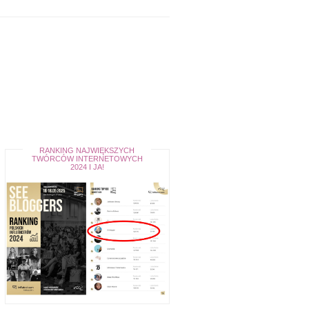
RANKING NAJWIĘKSZYCH
TWÓRCÓW INTERNETOWYCH
2024 I JA!