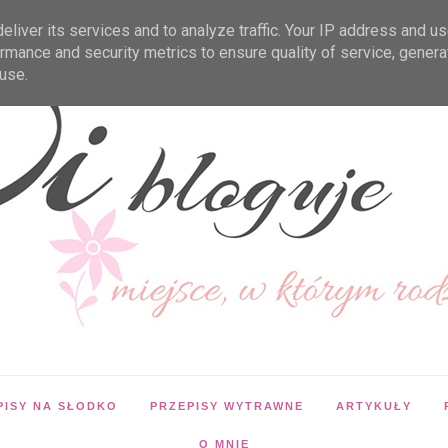
liver its services and to analyze traffic. Your IP address and u
rmance and security metrics to ensure quality of service, gener
use.
PISY NA SŁODKO
PRZEPISY WYTRAWNE
ARTYKUŁY
O MNIE