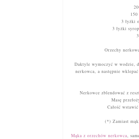
2
150
3 łyżki 
3 łyżki syro
3
Orzechy nerkowc
Daktyle wymoczyć w wodzie, d
nerkowca, a następnie wklepać
Nerkowce zblendować z reszt
Masę przełoż
Całość wstawić 
(*) Zamiast mąk
Mąka z orzechów nerkowca
, sa