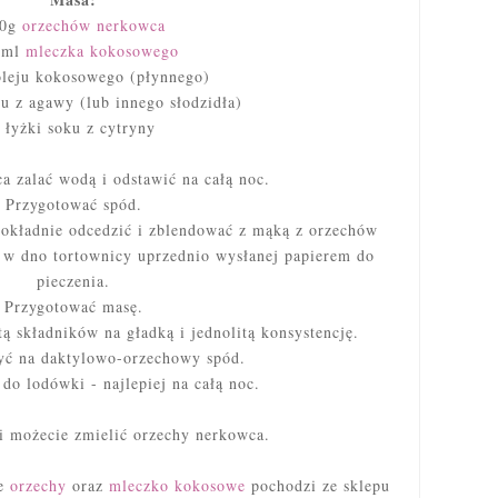
00g
orzechów nerkowca
 ml
mleczka kokosowego
oleju kokosowego (płynnego)
pu z agawy (lub innego słodzidła)
 łyżki soku z cytryny
a zalać wodą i odstawić na całą noc.
Przygotować spód.
okładnie odcedzić i zblendować z mąką z orzechów
 w dno tortownicy uprzednio wysłanej papierem do
pieczenia.
Przygotować masę.
ą składników na gładką i jednolitą konsystencję.
yć na daktylowo-orzechowy spód.
do lodówki - najlepiej na całą noc.
i możecie zmielić orzechy nerkowca.
me
orzechy
oraz
mleczko kokosowe
pochodzi ze sklepu