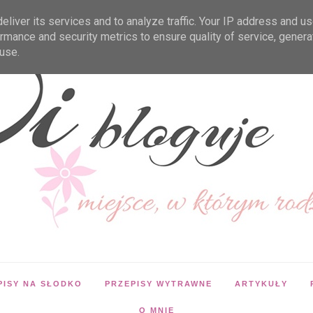
liver its services and to analyze traffic. Your IP address and u
rmance and security metrics to ensure quality of service, gener
use.
PISY NA SŁODKO
PRZEPISY WYTRAWNE
ARTYKUŁY
O MNIE