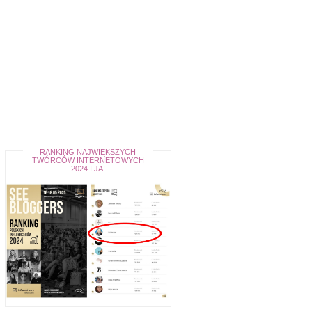
RANKING NAJWIĘKSZYCH
TWÓRCÓW INTERNETOWYCH
2024 I JA!