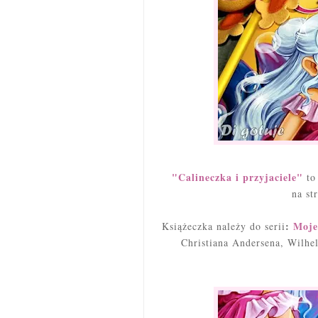
"Calineczka i przyjaciele"
to
na st
:
Moje
Książeczka należy do serii
Christiana Andersena, Wilh