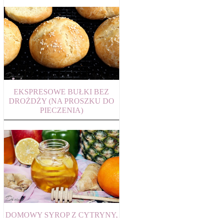
EKSPRESOWE BUŁKI BEZ
DROŻDŻY (NA PROSZKU DO
PIECZENIA)
DOMOWY SYROP Z CYTRYNY,