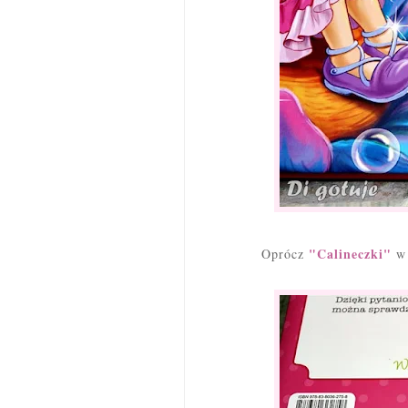
"Calineczki"
Oprócz
w 