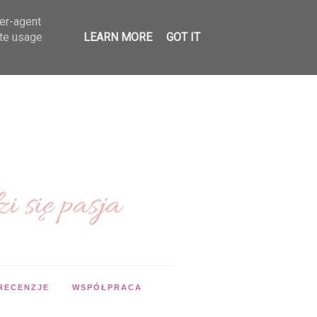
ser-agent
ate usage
LEARN MORE
GOT IT
RECENZJE
WSPÓŁPRACA