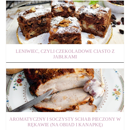
LENIWIEC, CZYLI CZEKOLADOWE CIASTO Z
JABŁKAMI
AROMATYCZNY I SOCZYSTY SCHAB PIECZONY W
RĘKAWIE (NA OBIAD I KANAPKĘ)