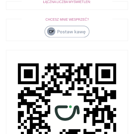
ŁĄCZNA LICZBA WYŚWIETLEŃ:
CHCESZ MNIE WESPRZEĆ?