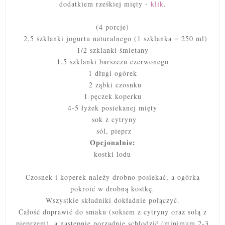
dodatkiem rześkiej mięty -
klik
.
(4 porcje)
2,5 szklanki jogurtu naturalnego (1 szklanka = 250 ml)
1/2 szklanki śmietany
1,5 szklanki barszczu czerwonego
1 długi ogórek
2 ząbki czosnku
1 pęczek koperku
4-5 łyżek posiekanej mięty
sok z cytryny
sól, pieprz
Opcjonalnie:
kostki lodu
Czosnek i koperek należy drobno posiekać, a ogórka
pokroić w drobną kostkę.
Wszystkie składniki dokładnie połączyć.
Całość doprawić do smaku (sokiem z cytryny oraz solą z
pieprzem), a następnie porządnie schłodzić (minimum 2-3