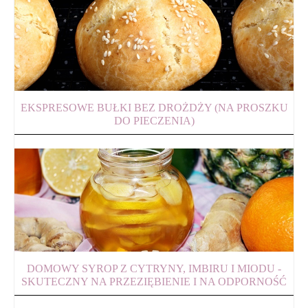
EKSPRESOWE BUŁKI BEZ DROŻDŻY (NA PROSZKU
DO PIECZENIA)
DOMOWY SYROP Z CYTRYNY, IMBIRU I MIODU -
SKUTECZNY NA PRZEZIĘBIENIE I NA ODPORNOŚĆ