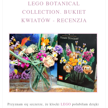
LEGO BOTANICAL
COLLECTION. BUKIET
KWIATÓW - RECENZJA
Przyznam się szczerze, że klocki
LEGO
polubiłam dzięki