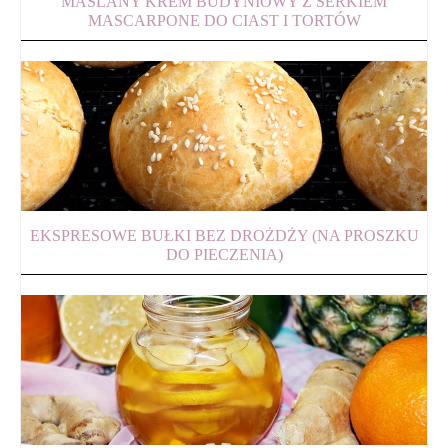
MAŚLANY KREM BUDYNIOWY Z SERKIEM
MASCARPONE DO CIAST I TORTÓW
EKSPRESOWE BUŁKI BEZ DROŻDŻY (NA PROSZKU
DO PIECZENIA)