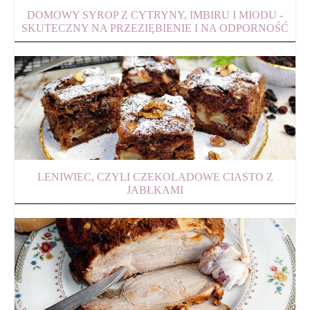
DOMOWY SYROP Z CYTRYNY, IMBIRU I MIODU -
SKUTECZNY NA PRZEZIĘBIENIE I NA ODPORNOŚĆ
LENIWIEC, CZYLI CZEKOLADOWE CIASTO Z
JABŁKAMI