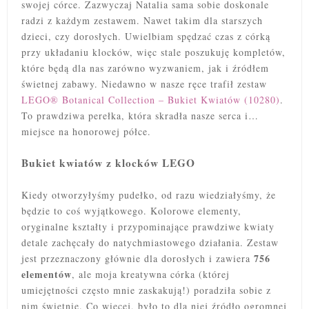
swojej córce. Zazwyczaj Natalia sama sobie doskonale
radzi z każdym zestawem. Nawet takim dla starszych
dzieci, czy dorosłych. Uwielbiam spędzać czas z córką
przy układaniu klocków, więc stale poszukuję kompletów,
które będą dla nas zarówno wyzwaniem, jak i źródłem
świetnej zabawy. Niedawno w nasze ręce trafił zestaw
LEGO® Botanical Collection – Bukiet Kwiatów (10280)
.
To prawdziwa perełka, która skradła nasze serca i…
miejsce na honorowej półce.
Bukiet kwiatów z klocków LEGO
Kiedy otworzyłyśmy pudełko, od razu wiedziałyśmy, że
będzie to coś wyjątkowego. Kolorowe elementy,
oryginalne kształty i przypominające prawdziwe kwiaty
detale zachęcały do natychmiastowego działania. Zestaw
756
jest przeznaczony głównie dla dorosłych i zawiera
elementów
, ale moja kreatywna córka (której
umiejętności często mnie zaskakują!) poradziła sobie z
nim świetnie. Co więcej, było to dla niej źródło ogromnej