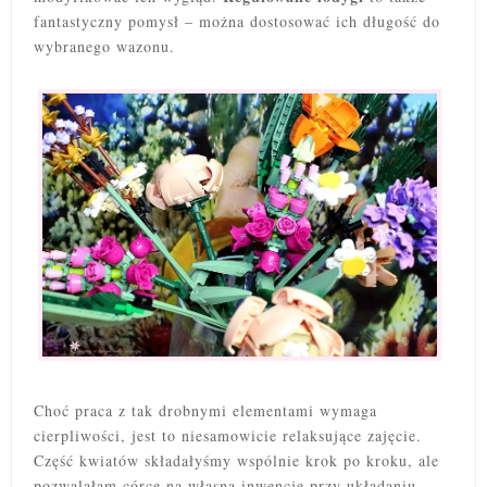
fantastyczny pomysł – można dostosować ich długość do
wybranego wazonu.
Choć praca z tak drobnymi elementami wymaga
cierpliwości, jest to niesamowicie relaksujące zajęcie.
Część kwiatów składałyśmy wspólnie krok po kroku, ale
pozwalałam córce na własną inwencję przy układaniu