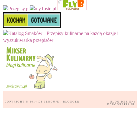
COPYRIGHT © 2014
DI BLOGUJE
, BLOGGER
BLOG DESIGN:
KAROGRAFIA.PL