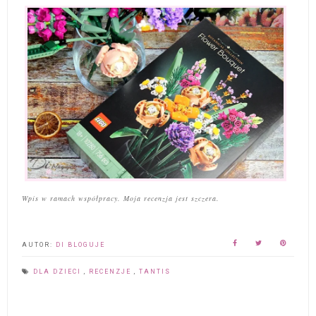
Wpis w ramach współpracy. Moja recenzja jest szczera.
AUTOR:
DI BLOGUJE
DLA DZIECI
,
RECENZJE
,
TANTIS