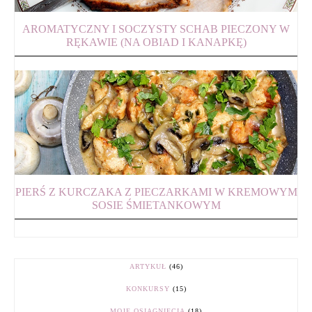
AROMATYCZNY I SOCZYSTY SCHAB PIECZONY W
RĘKAWIE (NA OBIAD I KANAPKĘ)
PIERŚ Z KURCZAKA Z PIECZARKAMI W KREMOWYM
SOSIE ŚMIETANKOWYM
ARTYKUŁ
(46)
KONKURSY
(15)
MOJE OSIĄGNIĘCIA
(18)