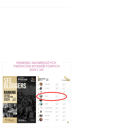
RANKING NAJWIĘKSZYCH
TWÓRCÓW INTERNETOWYCH
2024 I JA!