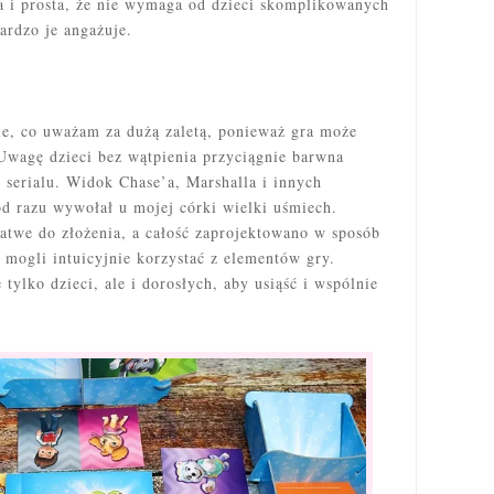
a i prosta, że nie wymaga od dzieci skomplikowanych
bardzo je angażuje.
ie, co uważam za dużą zaletą, ponieważ gra może
Uwagę dzieci bez wątpienia przyciągnie barwna
 serialu. Widok Chase’a, Marshalla i innych
od razu wywołał u mojej córki wielki uśmiech.
łatwe do złożenia, a całość zaprojektowano w sposób
mogli intuicyjnie korzystać z elementów gry.
tylko dzieci, ale i dorosłych, aby usiąść i wspólnie