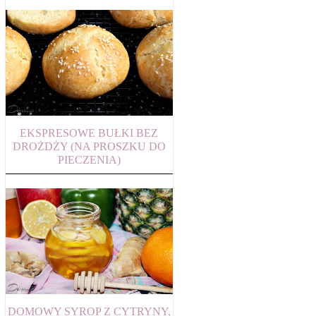
EKSPRESOWE BUŁKI BEZ
DROŻDŻY (NA PROSZKU DO
PIECZENIA)
DOMOWY SYROP Z CYTRYNY,