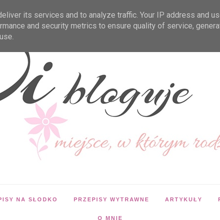
liver its services and to analyze traffic. Your IP address and u
rmance and security metrics to ensure quality of service, gener
use.
PISY NA SŁODKO
PRZEPISY WYTRAWNE
ARTYKUŁY
O MNIE