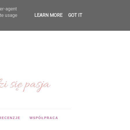
ser-agent
ate usage
LEARN MORE
GOT IT
RECENZJE
WSPÓŁPRACA