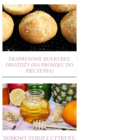
EKSPRESOWE BUŁKI BEZ
DROŻDŻY (NA PROSZKU DO
PIECZENIA)
DOMOWY SYROP Z CYTRYNY,