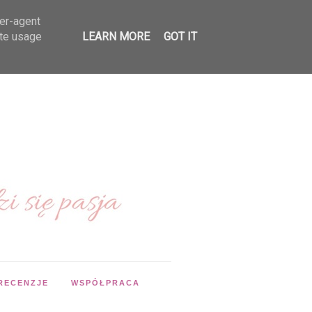
ser-agent
ate usage
LEARN MORE
GOT IT
RECENZJE
WSPÓŁPRACA