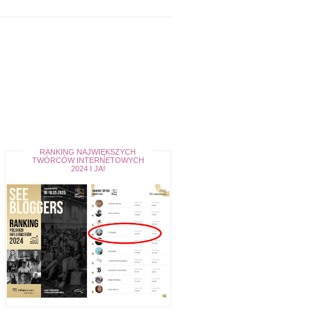
RANKING NAJWIĘKSZYCH
TWÓRCÓW INTERNETOWYCH
2024 I JA!