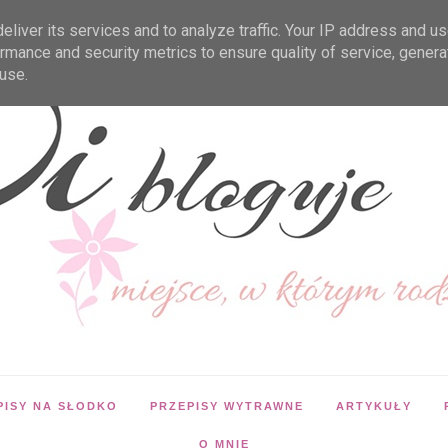
liver its services and to analyze traffic. Your IP address and u
rmance and security metrics to ensure quality of service, gener
use.
PISY NA SŁODKO
PRZEPISY WYTRAWNE
ARTYKUŁY
O MNIE