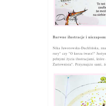
Barwne ilustracje i niezapo
Nika Jaworowska-Duchlińska, znana
rury" czy "O kurza twarz!" Just
pełnymi życia ilustracjami, które
Żartownisia". Przyznajcie sami, ż