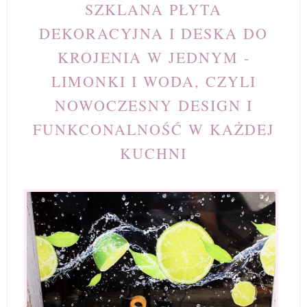
SZKLANA PŁYTA
DEKORACYJNA I DESKA DO
KROJENIA W JEDNYM -
LIMONKI I WODA, CZYLI
NOWOCZESNY DESIGN I
FUNKCONALNOŚĆ W KAŻDEJ
KUCHNI