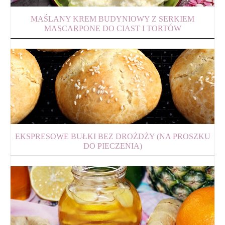
MAŚLANY KREM BUDYNIOWY Z SERKIEM
MASCARPONE DO CIAST I TORTÓW
EKSPRESOWE BUŁKI BEZ DROŻDŻY (NA PROSZKU
DO PIECZENIA)