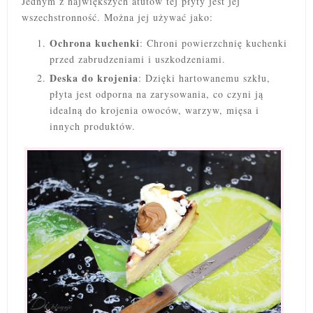
Jednym z największych atutów tej płyty jest jej
wszechstronność. Można jej używać jako:
Ochrona kuchenki
: Chroni powierzchnię kuchenki
przed zabrudzeniami i uszkodzeniami.
Deska do krojenia
: Dzięki hartowanemu szkłu,
płyta jest odporna na zarysowania, co czyni ją
idealną do krojenia owoców, warzyw, mięsa i
innych produktów.