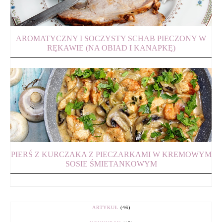
AROMATYCZNY I SOCZYSTY SCHAB PIECZONY W
RĘKAWIE (NA OBIAD I KANAPKĘ)
PIERŚ Z KURCZAKA Z PIECZARKAMI W KREMOWYM
SOSIE ŚMIETANKOWYM
ARTYKUŁ
(46)