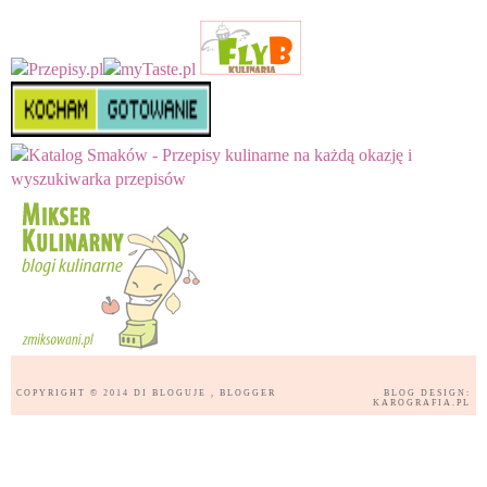
COPYRIGHT © 2014
DI BLOGUJE
, BLOGGER
BLOG DESIGN:
KAROGRAFIA.PL