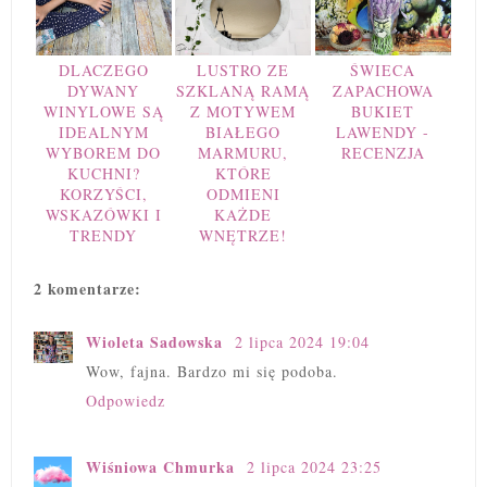
DLACZEGO
LUSTRO ZE
ŚWIECA
DYWANY
SZKLANĄ RAMĄ
ZAPACHOWA
WINYLOWE SĄ
Z MOTYWEM
BUKIET
IDEALNYM
BIAŁEGO
LAWENDY -
WYBOREM DO
MARMURU,
RECENZJA
KUCHNI?
KTÓRE
KORZYŚCI,
ODMIENI
WSKAZÓWKI I
KAŻDE
TRENDY
WNĘTRZE!
2 komentarze:
Wioleta Sadowska
2 lipca 2024 19:04
Wow, fajna. Bardzo mi się podoba.
Odpowiedz
Wiśniowa Chmurka
2 lipca 2024 23:25