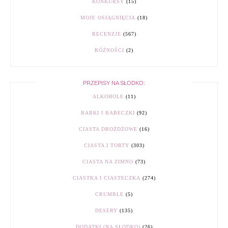
KONKURSY
(15)
MOJE OSIĄGNIĘCIA
(18)
RECENZJE
(567)
RÓŻNOŚCI
(2)
PRZEPISY NA SŁODKO:
ALKOHOLE
(11)
BABKI I BABECZKI
(92)
CIASTA DROŻDŻOWE
(16)
CIASTA I TORTY
(303)
CIASTA NA ZIMNO
(73)
CIASTKA I CIASTECZKA
(274)
CRUMBLE
(5)
DESERY
(135)
DODATKI (NA SŁODKO)
(26)