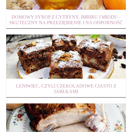
DOMOWY SYROP Z CYTRYNY, IMBIRU I MIODU -
SKUTECZNY NA PRZEZIĘBIENIE I NA ODPORNOŚĆ
LENIWIEC, CZYLI CZEKOLADOWE CIASTO Z
JABŁKAMI