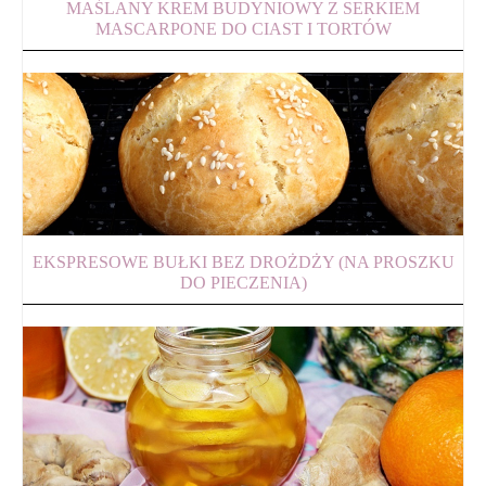
MAŚLANY KREM BUDYNIOWY Z SERKIEM
MASCARPONE DO CIAST I TORTÓW
EKSPRESOWE BUŁKI BEZ DROŻDŻY (NA PROSZKU
DO PIECZENIA)