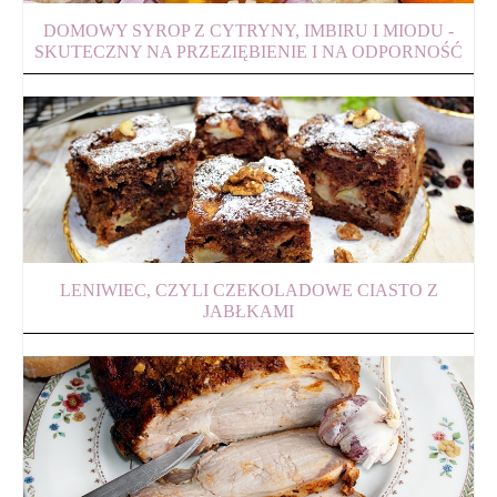
DOMOWY SYROP Z CYTRYNY, IMBIRU I MIODU -
SKUTECZNY NA PRZEZIĘBIENIE I NA ODPORNOŚĆ
LENIWIEC, CZYLI CZEKOLADOWE CIASTO Z
JABŁKAMI