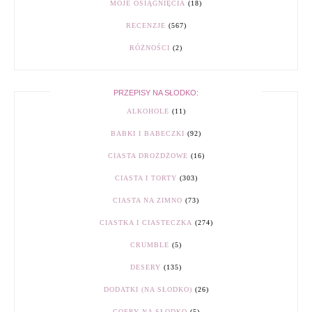
MOJE OSIĄGNIĘCIA
(18)
RECENZJE
(567)
RÓŻNOŚCI
(2)
PRZEPISY NA SŁODKO:
ALKOHOLE
(11)
BABKI I BABECZKI
(92)
CIASTA DROŻDŻOWE
(16)
CIASTA I TORTY
(303)
CIASTA NA ZIMNO
(73)
CIASTKA I CIASTECZKA
(274)
CRUMBLE
(5)
DESERY
(135)
DODATKI (NA SŁODKO)
(26)
GOFRY NA SŁODKO
(5)