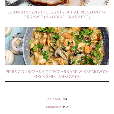
AROMATYCZNY I SOCZYSTY SCHAB PIECZONY W
RĘKAWIE (NA OBIAD I KANAPKĘ)
PIERŚ Z KURCZAKA Z PIECZARKAMI W KREMOWYM
SOSIE ŚMIETANKOWYM
ARTYKUŁ
(46)
KONKURSY
(15)