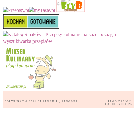
COPYRIGHT © 2014
DI BLOGUJE
, BLOGGER
BLOG DESIGN:
KAROGRAFIA.PL