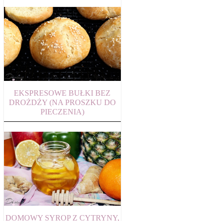
EKSPRESOWE BUŁKI BEZ
DROŻDŻY (NA PROSZKU DO
PIECZENIA)
DOMOWY SYROP Z CYTRYNY,