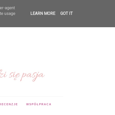
ser-agent
ate usage
LEARN MORE
GOT IT
RECENZJE
WSPÓŁPRACA