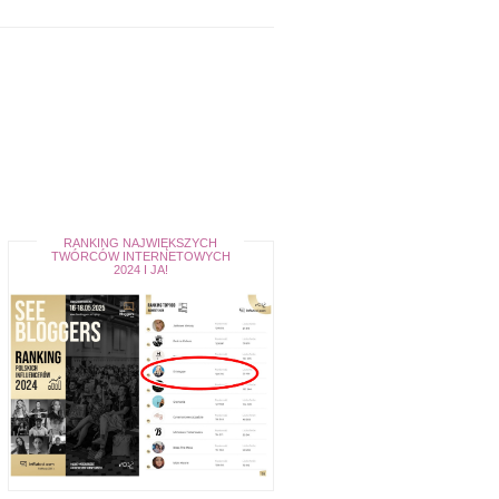
RANKING NAJWIĘKSZYCH
TWÓRCÓW INTERNETOWYCH
2024 I JA!