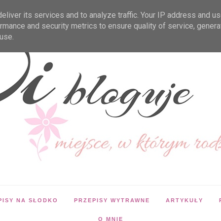
liver its services and to analyze traffic. Your IP address and u
rmance and security metrics to ensure quality of service, gener
use.
PISY NA SŁODKO
PRZEPISY WYTRAWNE
ARTYKUŁY
O MNIE