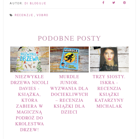
AUTOR:
DI BLOGUJE
RECENZJE
,
VOBRO
PODOBNE POSTY
NIEZWYKŁE
MURDLE
TRZY SIOSTY.
DRZEWA NICOLI
JUNIOR.
ISKRA -
DAVIES -
WYZWANIA DLA
RECENZJA
KSIĄŻKA,
DOCIEKLIWYCH
KSIĄŻKI
KTÓRA
– RECENZJA
KATARZYNY
ZABIERA W
KSIĄŻKI DLA
MICHALAK
MAGICZNĄ
DZIECI
PODRÓŻ DO
KROLESTWA
DRZEW!