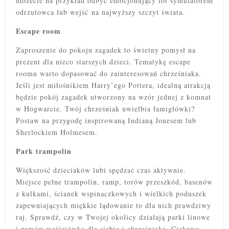
możecie na przykład odbyć emocjonujący lot symulatorem
odrzutowca lub wejść na najwyższy szczyt świata.
Escape room
Zaproszenie do pokoju zagadek to świetny pomysł na
prezent dla nieco starszych dzieci. Tematykę escape
roomu warto dopasować do zainteresowań chrześniaka.
Jeśli jest miłośnikiem Harry’ego Pottera, idealną atrakcją
będzie pokój zagadek utworzony na wzór jednej z komnat
w Hogwarcie. Twój chrześniak uwielbia łamigłówki?
Postaw na przygodę inspirowaną Indianą Jonesem lub
Sherlockiem Holmesem.
Park trampolin
Większość dzieciaków lubi spędzać czas aktywnie.
Miejsce pełne trampolin, ramp, torów przeszkód, basenów
z kulkami, ścianek wspinaczkowych i wielkich poduszek
zapewniających miękkie lądowanie to dla nich prawdziwy
raj. Sprawdź, czy w Twojej okolicy działają parki linowe
i zamów wejściówkę dla siebie i chrześniaka. Ciekawe