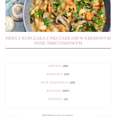
PIERŚ Z KURCZAKA Z PIECZARKAMI W KREMOWYM
SOSIE ŚMIETANKOWYM
ARTYKUŁ
(46)
KONKURSY
(15)
MOJE OSIĄGNIĘCIA
(18)
RECENZJE
(567)
RÓŻNOŚCI
(2)
PRZEPISY NA SŁODKO: