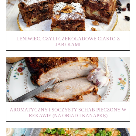
LENIWIEC, CZYLI CZEKOLADOWE CIASTO Z
JABŁKAMI
AROMATYCZNY I SOCZYSTY SCHAB PIECZONY W
RĘKAWIE (NA OBIAD I KANAPKĘ)