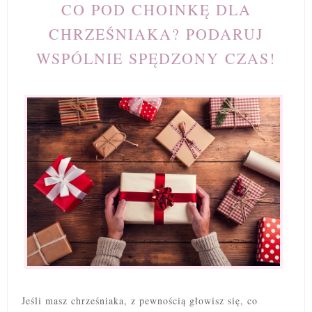
CO POD CHOINKĘ DLA
CHRZEŚNIAKA? PODARUJ
WSPÓLNIE SPĘDZONY CZAS!
Jeśli masz chrześniaka, z pewnością głowisz się, co