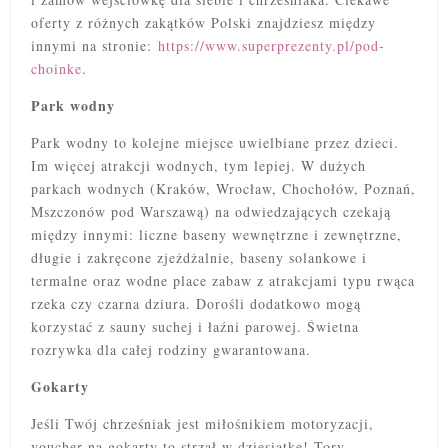
oferty z różnych zakątków Polski znajdziesz między
innymi na stronie:
https://www.superprezenty.pl/pod-
choinke
.
Park wodny
Park wodny to kolejne miejsce uwielbiane przez dzieci.
Im więcej atrakcji wodnych, tym lepiej. W dużych
parkach wodnych (Kraków, Wrocław, Chochołów, Poznań,
Mszczonów pod Warszawą) na odwiedzających czekają
między innymi: liczne baseny wewnętrzne i zewnętrzne,
długie i zakręcone zjeżdżalnie, baseny solankowe i
termalne oraz wodne place zabaw z atrakcjami typu rwąca
rzeka czy czarna dziura. Dorośli dodatkowo mogą
korzystać z sauny suchej i łaźni parowej. Świetna
rozrywka dla całej rodziny gwarantowana.
Gokarty
Jeśli Twój chrześniak jest miłośnikiem motoryzacji,
voucher na gokarty to strzał w dziesiątkę! Tory