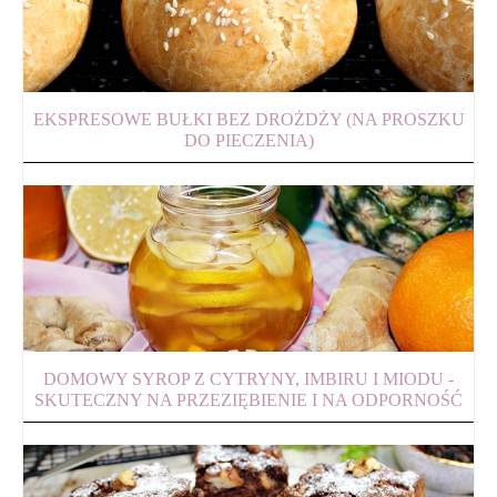
EKSPRESOWE BUŁKI BEZ DROŻDŻY (NA PROSZKU
DO PIECZENIA)
DOMOWY SYROP Z CYTRYNY, IMBIRU I MIODU -
SKUTECZNY NA PRZEZIĘBIENIE I NA ODPORNOŚĆ