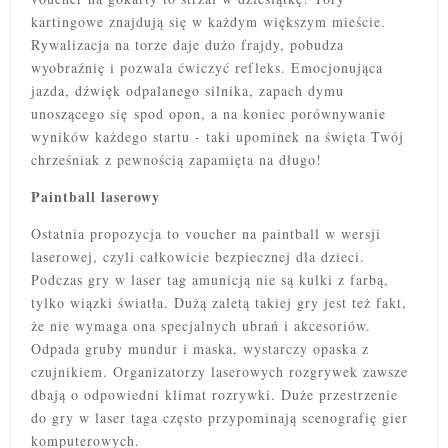
kartingowe znajdują się w każdym większym mieście.
Rywalizacja na torze daje dużo frajdy, pobudza
wyobraźnię i pozwala ćwiczyć refleks. Emocjonująca
jazda, dźwięk odpalanego silnika, zapach dymu
unoszącego się spod opon, a na koniec porównywanie
wyników każdego startu - taki upominek na święta Twój
chrześniak z pewnością zapamięta na długo!
Paintball laserowy
Ostatnia propozycja to voucher na paintball w wersji
laserowej, czyli całkowicie bezpiecznej dla dzieci.
Podczas gry w laser tag amunicją nie są kulki z farbą,
tylko wiązki światła. Dużą zaletą takiej gry jest też fakt,
że nie wymaga ona specjalnych ubrań i akcesoriów.
Odpada gruby mundur i maska, wystarczy opaska z
czujnikiem. Organizatorzy laserowych rozgrywek zawsze
dbają o odpowiedni klimat rozrywki. Duże przestrzenie
do gry w laser taga często przypominają scenografię gier
komputerowych.