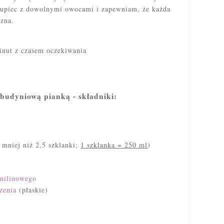
 upiec z dowolnymi owocami i zapewniam, że każda
zna.
inut z czasem oczekiwania
 budyniową pianką - składniki:
 mniej niż 2,5 szklanki;
1 szklanka = 250 ml
)
nilinowego
zenia
(płaskie)