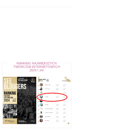
RANKING NAJWIĘKSZYCH
TWÓRCÓW INTERNETOWYCH
2024 I JA!