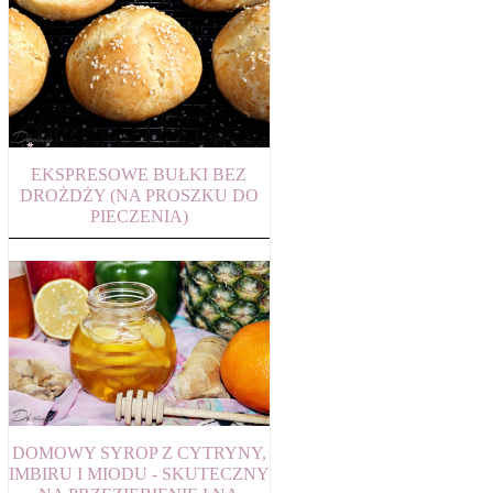
EKSPRESOWE BUŁKI BEZ
DROŻDŻY (NA PROSZKU DO
PIECZENIA)
DOMOWY SYROP Z CYTRYNY,
IMBIRU I MIODU - SKUTECZNY