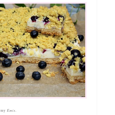
irmy
Emix
.