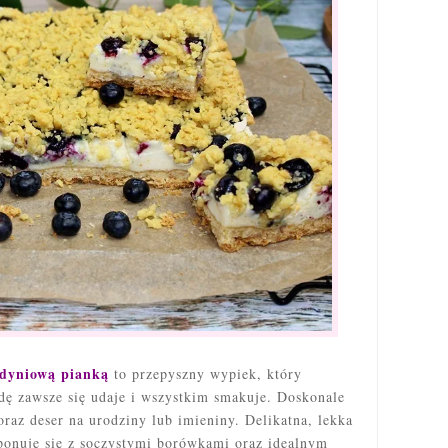
udyniową pianką
to przepyszny wypiek, który
ę zawsze się udaje i wszystkim smakuje. Doskonale
oraz deser na urodziny lub imieniny. Delikatna, lekka
onuje się z soczystymi
borówkami oraz idealnym