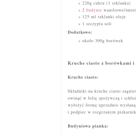
220g cukru (1 szklanka)
2
budynie
waniliowe/śmiet
125 ml szklanki oleju
1 szczypta soli
Dodatkowo:
około 300g borówek
Kruche ciasto z borówkami i
Kruche ciasto:
Składniki na kruche ciasto zagnieś
owinąć w folię spożywczą i schł
wyłożyć formę uprzednio wysłaną
i podpiec w rozgrzanym piekarnik
Budyniowa pianka: