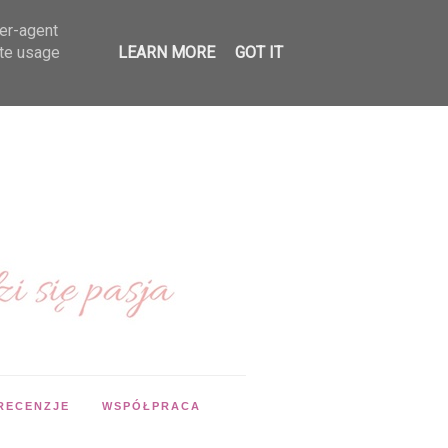
ser-agent
ate usage
LEARN MORE
GOT IT
RECENZJE
WSPÓŁPRACA