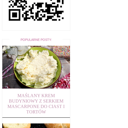
POPULARNE POSTY:
MAŚLANY KREM
BUDYNIOWY Z SERKIEM
MASCARPONE DO CIAST I
TORTÓW