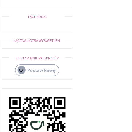
FACEBOOK:
ŁĄCZNA LICZBA WYŚWIETLEŃ:
CHCESZ MNIE WESPRZEĆ?