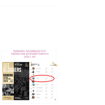
RANKING NAJWIĘKSZYCH
TWÓRCÓW INTERNETOWYCH
2024 I JA!