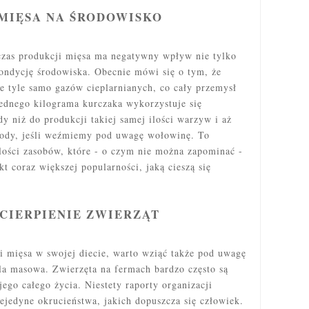
MIĘSA NA ŚRODOWISKO
zas produkcji mięsa ma negatywny wpływ nie tylko
kondycję środowiska. Obecnie mówi się o tym, że
e tyle samo gazów cieplarnianych, co cały przemysł
jednego kilograma kurczaka wykorzystuje się
dy niż do produkcji takiej samej ilości warzyw i aż
 wody, jeśli weźmiemy pod uwagę wołowinę. To
lości zasobów, które - o czym nie można zapominać -
kt coraz większej popularności, jaką cieszą się
CIERPIENIE ZWIERZĄT
i mięsa w swojej diecie, warto wziąć także pod uwagę
la masowa. Zwierzęta na fermach bardzo często są
jego całego życia. Niestety raporty organizacji
ejedyne okrucieństwa, jakich dopuszcza się człowiek.