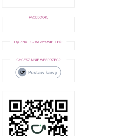
FACEBOOK:
ŁĄCZNA LICZBA WYŚWIETLEŃ:
CHCESZ MNIE WESPRZEĆ?