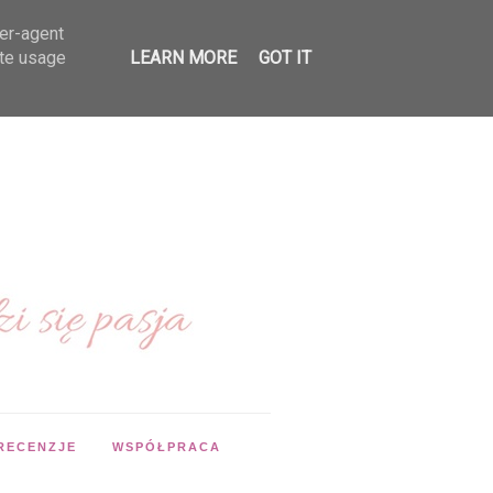
ser-agent
ate usage
LEARN MORE
GOT IT
RECENZJE
WSPÓŁPRACA