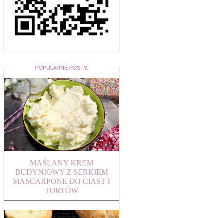
POPULARNE POSTY:
MAŚLANY KREM
BUDYNIOWY Z SERKIEM
MASCARPONE DO CIAST I
TORTÓW