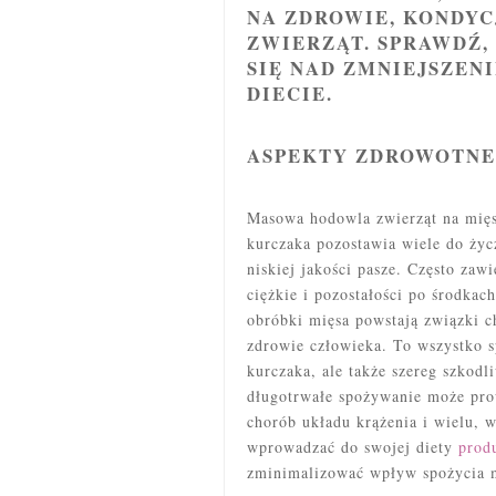
NA ZDROWIE, KONDYC
ZWIERZĄT. SPRAWDŹ
SIĘ NAD
ZMNIEJSZENI
DIECIE.
ASPEKTY ZDROWOTNE
Masowa hodowla zwierząt na mięs
kurczaka pozostawia wiele do życ
niskiej jakości pasze. Często zaw
ciężkie i pozostałości po środkac
obróbki mięsa powstają związki c
zdrowie człowieka. To wszystko sp
kurczaka, ale także szereg szkodl
długotrwałe spożywanie może pro
chorób układu krążenia i wielu, w
wprowadzać do swojej diety
prod
zminimalizować wpływ spożycia m