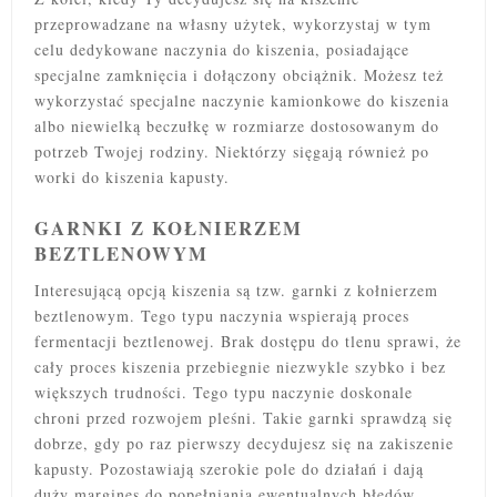
przeprowadzane na własny użytek, wykorzystaj w tym
celu dedykowane naczynia do kiszenia, posiadające
specjalne zamknięcia i dołączony obciążnik. Możesz też
wykorzystać specjalne naczynie kamionkowe do kiszenia
albo niewielką beczułkę w rozmiarze dostosowanym do
potrzeb Twojej rodziny. Niektórzy sięgają również po
worki do kiszenia kapusty.
GARNKI Z KOŁNIERZEM
BEZTLENOWYM
Interesującą opcją kiszenia są tzw. garnki z kołnierzem
beztlenowym. Tego typu naczynia wspierają proces
fermentacji beztlenowej. Brak dostępu do tlenu sprawi, że
cały proces kiszenia przebiegnie niezwykle szybko i bez
większych trudności. Tego typu naczynie doskonale
chroni przed rozwojem pleśni. Takie garnki sprawdzą się
dobrze, gdy po raz pierwszy decydujesz się na zakiszenie
kapusty. Pozostawiają szerokie pole do działań i dają
duży margines do popełniania ewentualnych błędów,