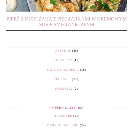
PIERŚ Z KURCZAKA Z PIECZARKAMI W KREMOWYM
SOSIE ŚMIETANKOWYM
ARTYKUŁ
(46)
KONKURSY
(15)
MOJE OSIĄGNIĘCIA
(18)
RECENZJE
(567)
RÓŻNOŚCI
(2)
PRZEPISY NA SŁODKO:
ALKOHOLE
(11)
BABKI I BABECZKI
(92)