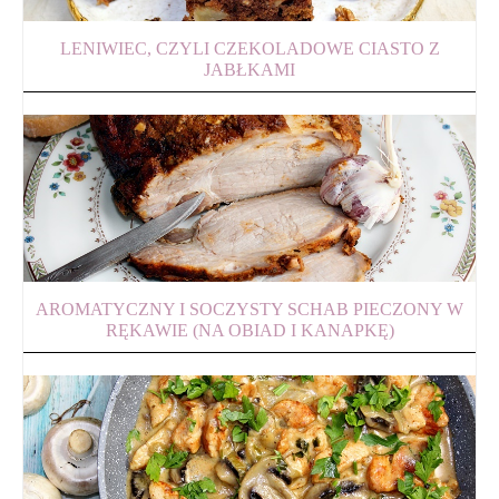
LENIWIEC, CZYLI CZEKOLADOWE CIASTO Z
JABŁKAMI
AROMATYCZNY I SOCZYSTY SCHAB PIECZONY W
RĘKAWIE (NA OBIAD I KANAPKĘ)