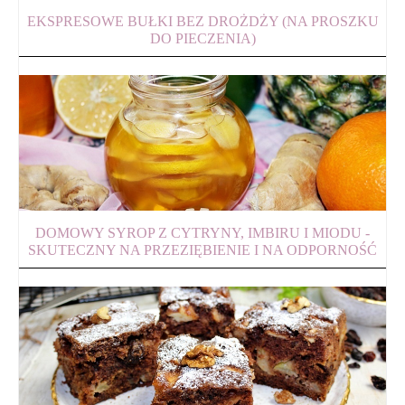
EKSPRESOWE BUŁKI BEZ DROŻDŻY (NA PROSZKU
DO PIECZENIA)
DOMOWY SYROP Z CYTRYNY, IMBIRU I MIODU -
SKUTECZNY NA PRZEZIĘBIENIE I NA ODPORNOŚĆ