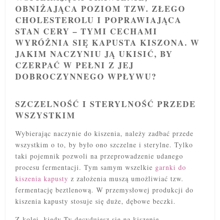
OBNIŻAJĄCA POZIOM TZW. ZŁEGO
CHOLESTEROLU I POPRAWIAJĄCA
STAN CERY – TYMI CECHAMI
WYRÓŻNIA SIĘ KAPUSTA KISZONA. W
JAKIM NACZYNIU JĄ UKISIĆ, BY
CZERPAĆ W PEŁNI Z JEJ
DOBROCZYNNEGO WPŁYWU?
SZCZELNOŚĆ I STERYLNOŚĆ PRZEDE
WSZYSTKIM
Wybierając naczynie do kiszenia, należy zadbać przede
wszystkim o to, by było ono szczelne i sterylne. Tylko
taki pojemnik pozwoli na przeprowadzenie udanego
procesu fermentacji. Tym samym wszelkie
garnki do
kiszenia kapusty
z założenia muszą umożliwiać tzw.
fermentację beztlenową. W przemysłowej produkcji do
kiszenia kapusty stosuje się duże, dębowe beczki.
Z kolei, kiedy Ty decydujesz się na kiszenie