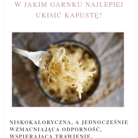
W JAKIM GARNKU NAJLEPIEJ
UKISIĆ KAPUSTĘ?
NISKOKALORYCZNA, A JEDNOCZEŚNIE
WZMACNIAJĄCA ODPORNOŚĆ,
WSPIERAJĄCA TRAWIENIE,