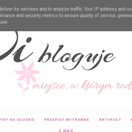
liver its services and to analyze traffic. Your IP address and u
rmance and security metrics to ensure quality of service, gener
use.
PISY NA SŁODKO
PRZEPISY WYTRAWNE
ARTYKUŁY
O MNIE