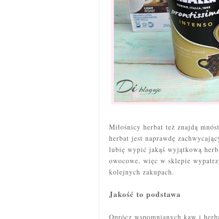
Miłośnicy herbat też znajdą mnós
herbat jest naprawdę zachwycając
lubię wypić jakąś wyjątkową herba
owocowe, więc w sklepie wypatrzy
kolejnych zakupach.
Jakość to podstawa
Oprócz wspomnianych kaw i herb