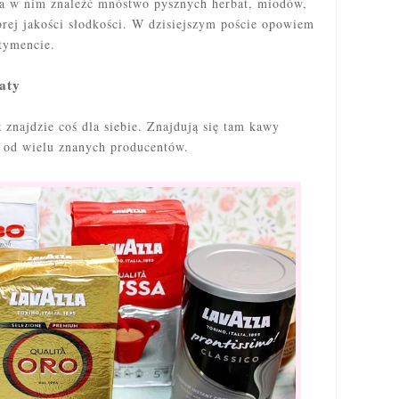
żna w nim znaleźć mnóstwo
pysznych
herbat, miodów,
brej jakości słodkości. W dzisiejszym poście opowiem
tymencie.
aty
znajdzie coś dla siebie. Znajdują się tam kawy
ne od wielu znanych producentów.