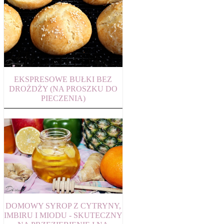
EKSPRESOWE BUŁKI BEZ
DROŻDŻY (NA PROSZKU DO
PIECZENIA)
DOMOWY SYROP Z CYTRYNY,
IMBIRU I MIODU - SKUTECZNY