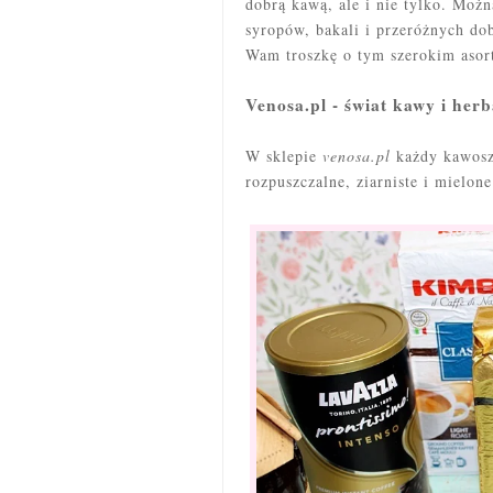
dobrą kawą, ale i nie tylko. Mo
syropów, bakali i przeróżnych do
Wam troszkę o tym szerokim asor
Venosa.pl - świat kawy i herb
W sklepie
venosa.pl
każdy kawosz 
rozpuszczalne, ziarniste i mielo