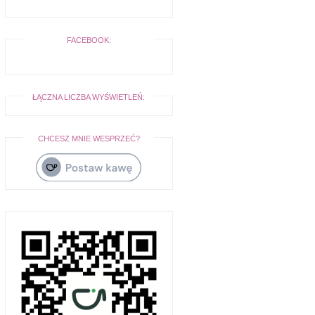
FACEBOOK:
ŁĄCZNA LICZBA WYŚWIETLEŃ:
CHCESZ MNIE WESPRZEĆ?