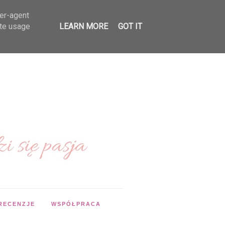
ser-agent
ate usage
LEARN MORE
GOT IT
RECENZJE
WSPÓŁPRACA