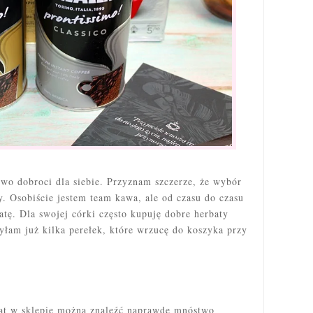
two dobroci dla siebie. Przyznam szczerze, że wybór
y. Osobiście jestem team kawa, ale od czasu do czasu
tę. Dla swojej córki często kupuję dobre herbaty
łam już kilka perełek, które wrzucę do koszyka przy
at w sklepie można znaleźć naprawdę mnóstwo