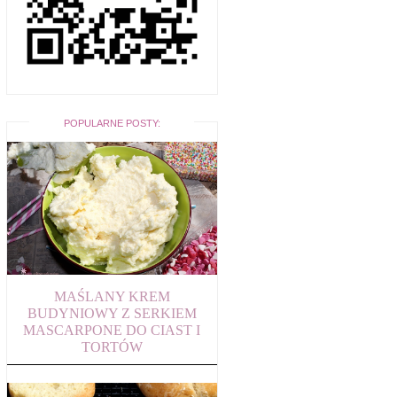
POPULARNE POSTY:
MAŚLANY KREM
BUDYNIOWY Z SERKIEM
MASCARPONE DO CIAST I
TORTÓW