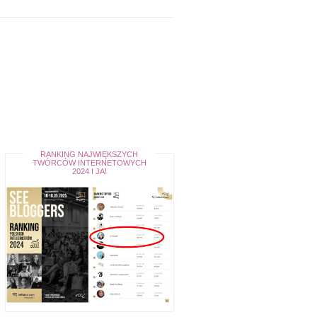
RANKING NAJWIĘKSZYCH
TWÓRCÓW INTERNETOWYCH
2024 I JA!