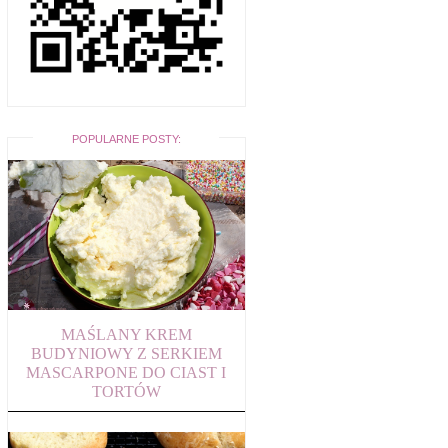
POPULARNE POSTY:
MAŚLANY KREM
BUDYNIOWY Z SERKIEM
MASCARPONE DO CIAST I
TORTÓW