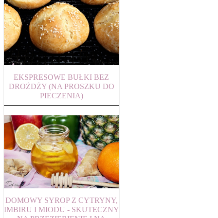
EKSPRESOWE BUŁKI BEZ
DROŻDŻY (NA PROSZKU DO
PIECZENIA)
DOMOWY SYROP Z CYTRYNY,
IMBIRU I MIODU - SKUTECZNY