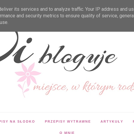
liver its services and to analyze traffic. Your IP address and u
rmance and security metrics to ensure quality of service, gener
use.
PISY NA SŁODKO
PRZEPISY WYTRAWNE
ARTYKUŁY
O MNIE