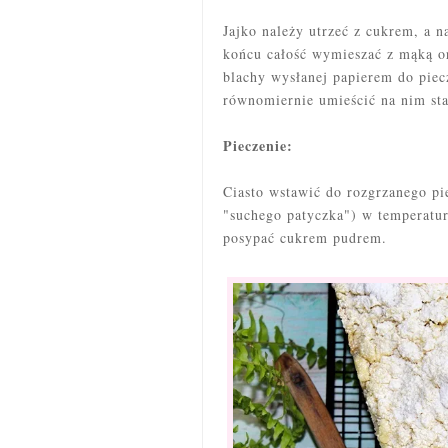
Jajko należy utrzeć z cukrem, a n
końcu całość wymieszać z mąką or
blachy wysłanej papierem do piec
równomiernie umieścić na nim sta
Pieczenie:
Ciasto wstawić do rozgrzanego pie
"suchego patyczka") w temperatur
posypać cukrem pudrem.