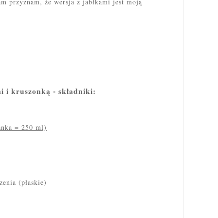
m przyznam, że wersja z
jabłkami jest moją
i i kruszonką - składniki:
anka = 250 ml)
zenia (płaskie)