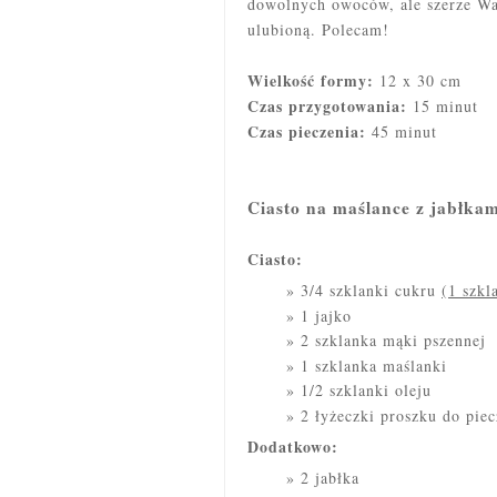
dowolnych owoców, ale szerze Wa
ulubioną. Polecam!
Wielkość formy:
12 x 30 cm
Czas przygotowania:
15 minut
Czas pieczenia:
45 minut
Ciasto na maślance z jabłkam
Ciasto:
3/4 szklanki cukru
(1 szkl
1 jajko
2 szklanka mąki pszennej
1 szklanka maślanki
1/2 szklanki oleju
2 łyżeczki proszku do piec
Dodatkowo:
2 jabłka