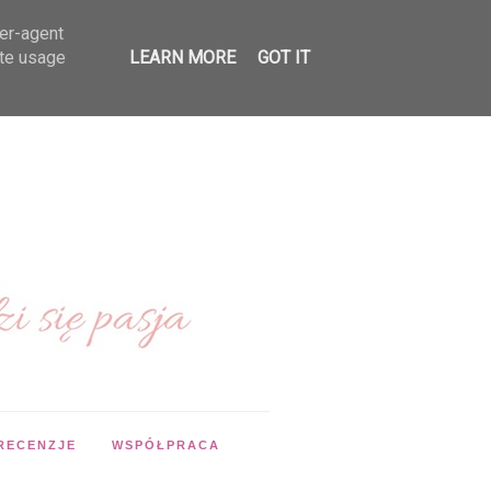
ser-agent
ate usage
LEARN MORE
GOT IT
RECENZJE
WSPÓŁPRACA