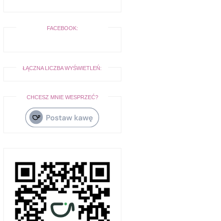
FACEBOOK:
ŁĄCZNA LICZBA WYŚWIETLEŃ:
CHCESZ MNIE WESPRZEĆ?