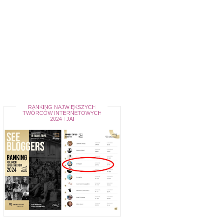
RANKING NAJWIĘKSZYCH
TWÓRCÓW INTERNETOWYCH
2024 I JA!