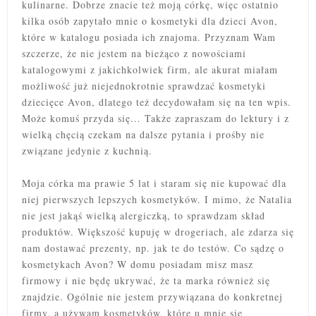
kulinarne. Dobrze znacie też moją córkę, więc ostatnio
kilka osób zapytało mnie o kosmetyki dla dzieci Avon,
które w katalogu posiada ich znajoma. Przyznam Wam
szczerze, że nie jestem na bieżąco z nowościami
katalogowymi z jakichkolwiek firm,
ale akurat miałam
możliwość już niejednokrotnie sprawdzać kosmetyki
dziecięce Avon, dlatego też decydowałam się na ten wpis.
Może komuś przyda się... Także zapraszam do lektury i z
wielką chęcią czekam na dalsze pytania i prośby nie
związane jedynie z kuchnią.
Moja córka ma prawie 5 lat i staram się nie kupować dla
niej pierwszych lepszych kosmetyków. I mimo, że Natalia
nie jest jakąś wielką alergiczką, to sprawdzam skład
produktów. Większość kupuję w drogeriach, ale zdarza się
nam dostawać prezenty, np. jak te do testów. Co sądzę o
kosmetykach Avon? W domu posiadam misz masz
firmowy i nie będę ukrywać, że ta marka również się
znajdzie. Ogólnie nie jestem przywiązana do konkretnej
firmy, a używam kosmetyków, które u mnie się