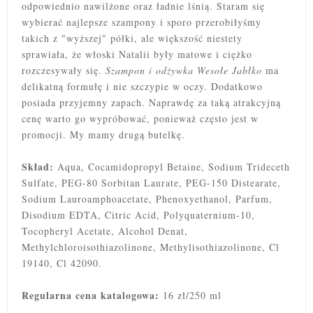
odpowiednio nawilżone oraz ładnie lśnią. Staram się
wybierać najlepsze szampony i sporo przerobiłyśmy
takich z "wyższej" półki, ale większość niestety
sprawiała, że włoski Natalii były matowe i ciężko
rozczesywały się.
Szampon i odżywka Wesołe Jabłko
ma
delikatną formułę i nie szczypie w oczy. Dodatkowo
posiada przyjemny zapach. Naprawdę za taką atrakcyjną
cenę warto go wypróbować, ponieważ często jest w
promocji. My mamy drugą butelkę.
Skład:
Aqua, Cocamidopropyl Betaine, Sodium Trideceth
Sulfate, PEG-80 Sorbitan Laurate, PEG-150 Distearate,
Sodium Lauroamphoacetate, Phenoxyethanol, Parfum,
Disodium EDTA, Citric Acid, Polyquaternium-10,
Tocopheryl Acetate, Alcohol Denat,
Methylchloroisothiazolinone, Methylisothiazolinone, Cl
19140, Cl 42090.
Regularna cena katalogowa:
16 zł/250 ml