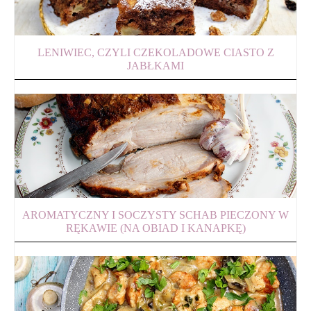
LENIWIEC, CZYLI CZEKOLADOWE CIASTO Z
JABŁKAMI
AROMATYCZNY I SOCZYSTY SCHAB PIECZONY W
RĘKAWIE (NA OBIAD I KANAPKĘ)