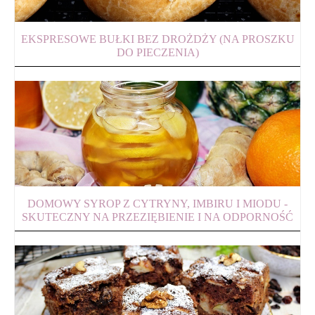
EKSPRESOWE BUŁKI BEZ DROŻDŻY (NA PROSZKU
DO PIECZENIA)
DOMOWY SYROP Z CYTRYNY, IMBIRU I MIODU -
SKUTECZNY NA PRZEZIĘBIENIE I NA ODPORNOŚĆ