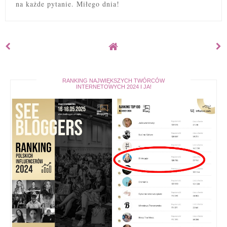
na każde pytanie. Miłego dnia!
RANKING NAJWIĘKSZYCH TWÓRCÓW
INTERNETOWYCH 2024 I JA!