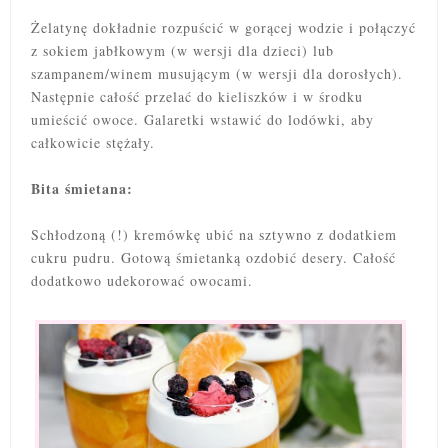
Żelatynę dokładnie rozpuścić w gorącej wodzie i połączyć
z sokiem jabłkowym (w wersji dla dzieci) lub
szampanem/winem musującym (w wersji dla dorosłych).
Następnie całość przelać do kieliszków i w środku
umieścić owoce. Galaretki wstawić do lodówki, aby
całkowicie stężały.
Bita śmietana:
Schłodzoną (!) kremówkę ubić na sztywno z dodatkiem
cukru pudru. Gotową śmietanką ozdobić desery. Całość
dodatkowo udekorować owocami.