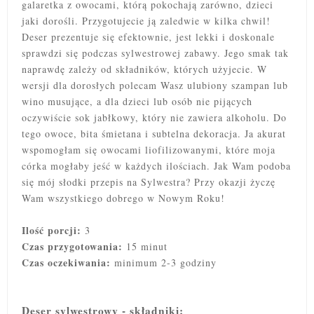
galaretka z owocami, którą pokochają zarówno, dzieci
jaki dorośli. Przygotujecie ją zaledwie w kilka chwil!
Deser prezentuje się efektownie, jest lekki i doskonale
sprawdzi się podczas sylwestrowej zabawy. Jego smak tak
naprawdę zależy od składników,
których użyjecie. W
wersji dla dorosłych polecam Wasz ulubiony szampan lub
wino musujące, a dla dzieci lub osób nie pijących
oczywiście sok jabłkowy, który nie zawiera alkoholu. Do
tego owoce, bita śmietana i subtelna dekoracja. Ja akurat
wspomogłam się owocami liofilizowanymi, które moja
córka mogłaby jeść w każdych ilościach. Jak Wam podoba
się mój słodki przepis na Sylwestra? Przy okazji życzę
Wam wszystkiego dobrego w Nowym Roku!
Ilość porcji:
3
Czas przygotowania:
15 minut
Czas oczekiwania:
minimum 2-3 godziny
Deser sylwestrowy - składniki: