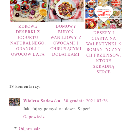
ZDROWE
DOMOWY
DESERKI Z
BUDYŃ
DESERY I
JOGURTU
WANILIOWY Z
CIASTA NA
NATURALNEGO,
OWOCAMI I
WALENTYNKI. 9
GRANOLI I
CHRUPIĄCYMI
ROMANTYCZNY
OWOCÓW LATA
DODATKAMI
CH PRZEPISÓW,
KTÓRE
SKRADNĄ
SERCE
18 komentarzy:
Wioleta Sadowska
30 grudnia 2021 07:26
Jaki fajny pomysł na deser. Super!
Odpowiedz
Odpowiedzi