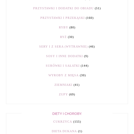
PRZYSTAWKI I DODATKI DO OBIADU
(51)
PRZYSTAWKI I PRZEKĄSKI
(160)
RYBY
(80)
RYŻ
(30)
SERY I Z SERA (WYTRAWNIE)
(46)
SOSY I INNE DODATKI
(9)
SURÓWKI I SAŁATKI
(144)
WYROBY Z MIĘSA
(30)
ZIEMNIAKI
(41)
ZUPY
(69)
DIETY I CHOROBY:
CUKRZYCA
(155)
DIETA DUKANA
(1)