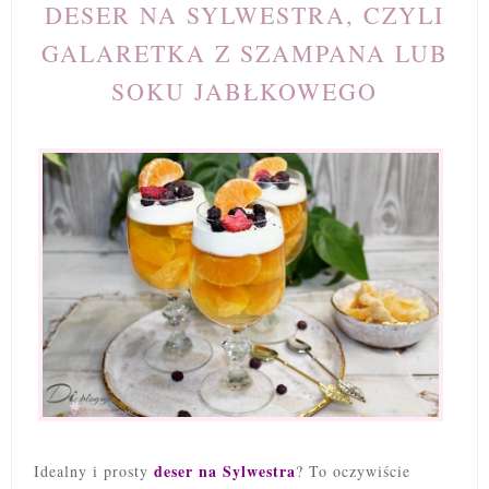
DESER NA SYLWESTRA, CZYLI
GALARETKA Z SZAMPANA LUB
SOKU JABŁKOWEGO
deser na Sylwestra
Idealny i prosty
? To oczywiście