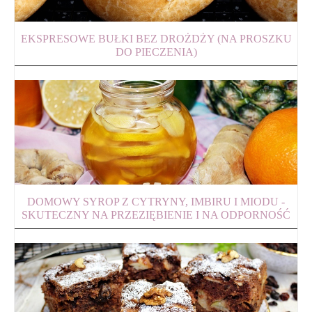
EKSPRESOWE BUŁKI BEZ DROŻDŻY (NA PROSZKU
DO PIECZENIA)
DOMOWY SYROP Z CYTRYNY, IMBIRU I MIODU -
SKUTECZNY NA PRZEZIĘBIENIE I NA ODPORNOŚĆ