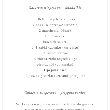
Galareta wieprzowa - składniki:
(8-10 małych salaterek)
4 nóżki wieprzowe
(średnie)
2 marchewki (duże)
1 pietruszka
kawałek selera
3-4 ząbki czosnku (wg gustu)
2 liście laurowe
4 ziarna ziela angielskiego
pieprz, sól (do smaku)
Opcjonalnie:
1 puszka groszku (czasami pomijam)
Galareta wieprzowa - przygotowanie:
Nóżki oczyścić, umyć oraz przełożyć do garnka.
Mięso zalać zimną wodą i zagotować.