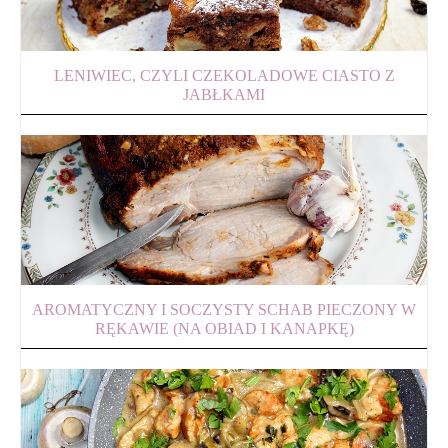
LENIWIEC, CZYLI CZEKOLADOWE CIASTO Z
JABŁKAMI
AROMATYCZNY I SOCZYSTY SCHAB PIECZONY W
RĘKAWIE (NA OBIAD I KANAPKĘ)