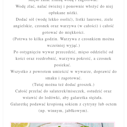
Wodę zlać, nalać świeżej i ponownie włożyć do niej
opłukane nóżki.
Dodać sól (wodę lekko osolić), listki laurowe, ziele
angielskie, czosnek oraz warzywa (w całości) i całość
gotować do miękkości.
(Potrwa to kilka godzin. Warzywa z czosnkiem można
wcześniej wyjąć.)
Po ostygnięciu wywar przecedzić, mięso oddzielić od
kości oraz rozdrobnić, warzywa pokroić, a czosnek
posiekać.
Wszystko z powrotem umieścić w wywarze, doprawić do
smaku i zagotować.
(Tutaj można też dodać groszek.)
Całość przelać do salaterek/miseczek, ostudzić
oraz
wstawić do lodówki, aby galaretka stężała.
Galaretkę podawać kropioną sokiem z cytryny lub octem
(np. winnym, jabłkowym).