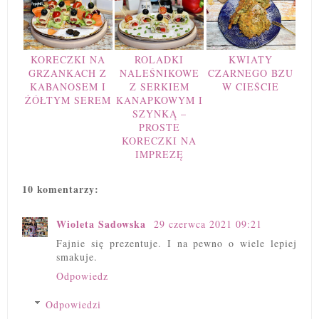
KORECZKI NA
ROLADKI
KWIATY
GRZANKACH Z
NALEŚNIKOWE
CZARNEGO BZU
KABANOSEM I
Z SERKIEM
W CIEŚCIE
ŻÓŁTYM SEREM
KANAPKOWYM I
SZYNKĄ –
PROSTE
KORECZKI NA
IMPREZĘ
10 komentarzy:
Wioleta Sadowska
29 czerwca 2021 09:21
Fajnie się prezentuje. I na pewno o wiele lepiej
smakuje.
Odpowiedz
Odpowiedzi