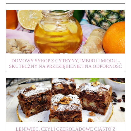
DOMOWY SYROP Z CYTRYNY, IMBIRU I MIODU -
SKUTECZNY NA PRZEZIĘBIENIE I NA ODPORNOŚĆ
LENIWIEC, CZYLI CZEKOLADOWE CIASTO Z