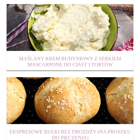
MAŚLANY KREM BUDYNIOWY Z SERKIEM
MASCARPONE DO CIAST I TORTÓW
EKSPRESOWE BUŁKI BEZ DROŻDŻY (NA PROSZKU
DO PIECZENIA)