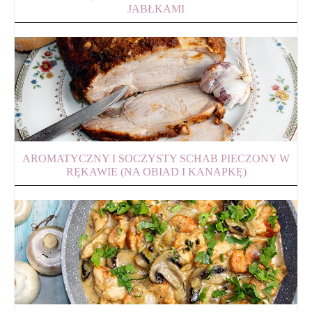
JABŁKAMI
AROMATYCZNY I SOCZYSTY SCHAB PIECZONY W
RĘKAWIE (NA OBIAD I KANAPKĘ)