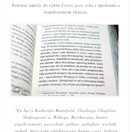
Powieść należy do cyklu
Cztery pory roku
i opowiada o
współczesnym świecie.
"Co łączy Katherine Mansfield, Charliego Chaplina,
Shakespeare’a, Rilkego, Beethovena, brexit,
współczesność, przeszłość, północ, południe, wschód,
zachód, mężczyznę opłakującego dawne czasy, kobietę