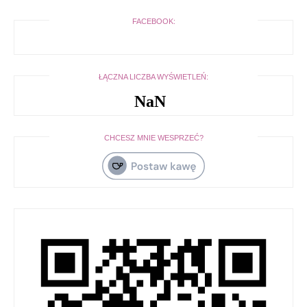
FACEBOOK:
ŁĄCZNA LICZBA WYŚWIETLEŃ:
NaN
CHCESZ MNIE WESPRZEĆ?