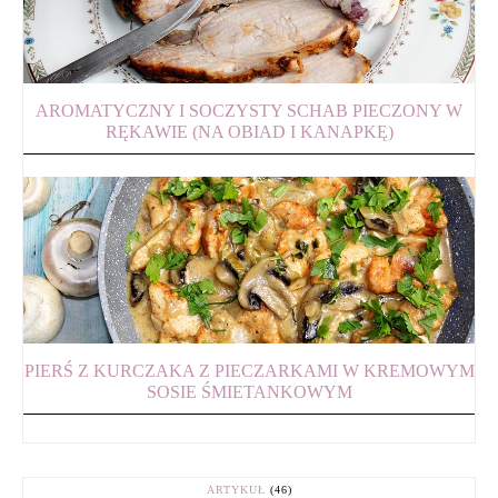
AROMATYCZNY I SOCZYSTY SCHAB PIECZONY W
RĘKAWIE (NA OBIAD I KANAPKĘ)
PIERŚ Z KURCZAKA Z PIECZARKAMI W KREMOWYM
SOSIE ŚMIETANKOWYM
ARTYKUŁ
(46)