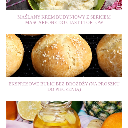
MAŚLANY KREM BUDYNIOWY Z SERKIEM
MASCARPONE DO CIAST I TORTÓW
EKSPRESOWE BUŁKI BEZ DROŻDŻY (NA PROSZKU
DO PIECZENIA)