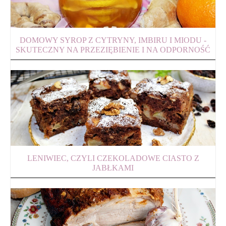
DOMOWY SYROP Z CYTRYNY, IMBIRU I MIODU -
SKUTECZNY NA PRZEZIĘBIENIE I NA ODPORNOŚĆ
LENIWIEC, CZYLI CZEKOLADOWE CIASTO Z
JABŁKAMI