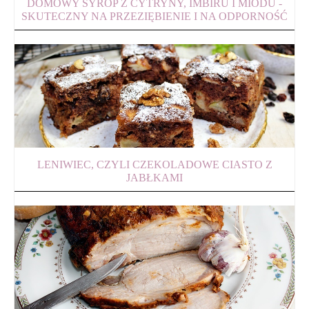
DOMOWY SYROP Z CYTRYNY, IMBIRU I MIODU -
SKUTECZNY NA PRZEZIĘBIENIE I NA ODPORNOŚĆ
LENIWIEC, CZYLI CZEKOLADOWE CIASTO Z
JABŁKAMI