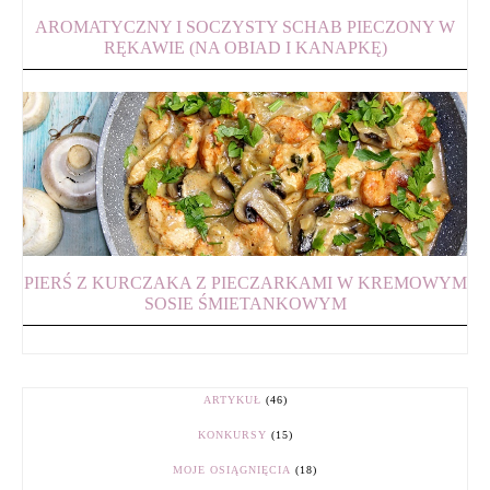
AROMATYCZNY I SOCZYSTY SCHAB PIECZONY W
RĘKAWIE (NA OBIAD I KANAPKĘ)
PIERŚ Z KURCZAKA Z PIECZARKAMI W KREMOWYM
SOSIE ŚMIETANKOWYM
ARTYKUŁ
(46)
KONKURSY
(15)
MOJE OSIĄGNIĘCIA
(18)