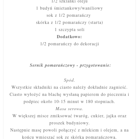
1/2 szklanki oleju
1 budyń śmietankowy/waniliowy
sok z 1/2 pomarańczy
skórka z 1/2 pomarańczy (starta)
1 szczypta soli
Dodatkowo:
1/2 pomarańczy do dekoracji
Sernik pomarańczowy - przygotowanie:
Spód.
Wszystkie składniki na ciasto należy dokładnie zagnieść.
Ciasto wyłożyć na blachę wysłaną papierem do pieczenia i
podpiec około 10-15 minut w 180 stopniach.
Masa serowa.
W większej misce zmiksować twaróg, cukier, jajka oraz
proszek budyniowy.
Następnie masę
powoli połączyć z mlekiem i olejem, a na
końcu wmieszać sok ze skórką pomarańczową.