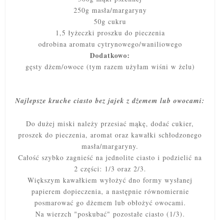
250g masła/margaryny
50g cukru
1,5 łyżeczki proszku do pieczenia
odrobina aromatu cytrynowego/waniliowego
Dodatkowo:
gęsty dżem/owoce (tym razem użyłam wiśni w żelu)
Najlepsze kruche ciasto bez jajek z dżemem lub owocami:
Do dużej miski należy przesiać mąkę, dodać cukier,
proszek do pieczenia, aromat oraz kawałki schłodzonego
masła/margaryny.
Całość szybko zagnieść na jednolite ciasto i podzielić na
2 części: 1/3 oraz 2/3.
Większym kawałkiem wyłożyć dno formy wysłanej
papierem dopieczenia, a następnie równomiernie
posmarować go dżemem lub obłożyć owocami.
Na wierzch "poskubać" pozostałe ciasto (1/3).