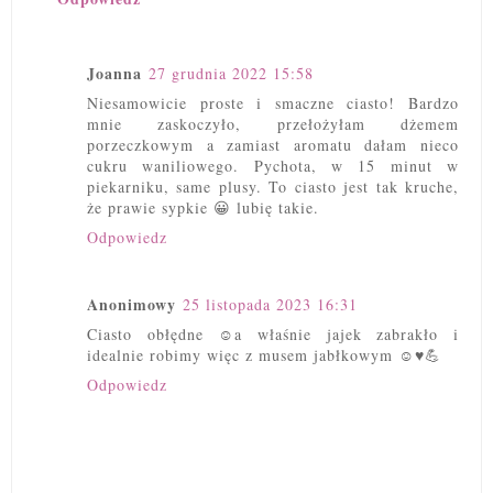
Joanna
27 grudnia 2022 15:58
Niesamowicie proste i smaczne ciasto! Bardzo
mnie zaskoczyło, przełożyłam dżemem
porzeczkowym a zamiast aromatu dałam nieco
cukru waniliowego. Pychota, w 15 minut w
piekarniku, same plusy. To ciasto jest tak kruche,
że prawie sypkie 😀 lubię takie.
Odpowiedz
Anonimowy
25 listopada 2023 16:31
Ciasto obłędne ☺️a właśnie jajek zabrakło i
idealnie robimy więc z musem jabłkowym ☺️♥️💪
Odpowiedz