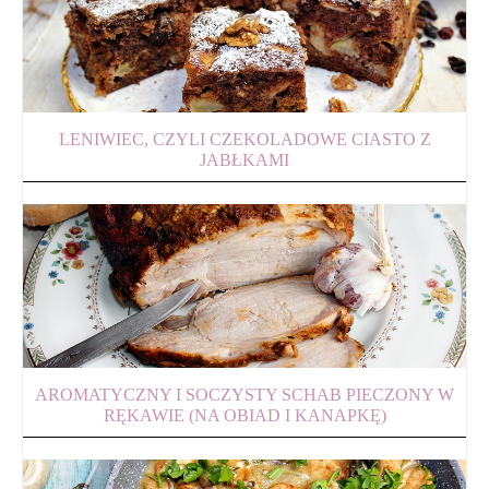
LENIWIEC, CZYLI CZEKOLADOWE CIASTO Z
JABŁKAMI
AROMATYCZNY I SOCZYSTY SCHAB PIECZONY W
RĘKAWIE (NA OBIAD I KANAPKĘ)