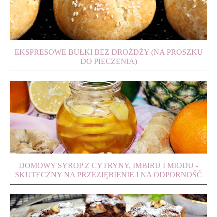
EKSPRESOWE BUŁKI BEZ DROŻDŻY (NA PROSZKU
DO PIECZENIA)
DOMOWY SYROP Z CYTRYNY, IMBIRU I MIODU -
SKUTECZNY NA PRZEZIĘBIENIE I NA ODPORNOŚĆ