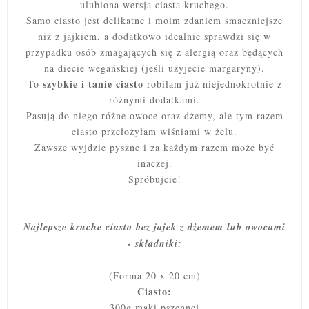
ulubiona wersja ciasta kruchego.
Samo ciasto jest delikatne i moim zdaniem smaczniejsze
niż z jajkiem, a dodatkowo idealnie sprawdzi się w
przypadku osób zmagających się z alergią oraz będących
na diecie wegańskiej (jeśli użyjecie margaryny).
szybkie i tanie ciasto
To
robiłam już niejednokrotnie z
różnymi dodatkami.
Pasują do niego różne owoce oraz dżemy, ale tym razem
ciasto przełożyłam wiśniami w żelu.
Zawsze wyjdzie pyszne i za każdym razem może być
inaczej.
Spróbujcie!
Najlepsze kruche ciasto bez jajek z dżemem lub owocami
- składniki:
(Forma 20 x 20 cm)
Ciasto:
300g mąki pszennej