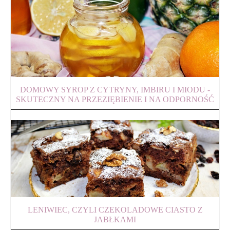
DOMOWY SYROP Z CYTRYNY, IMBIRU I MIODU -
SKUTECZNY NA PRZEZIĘBIENIE I NA ODPORNOŚĆ
LENIWIEC, CZYLI CZEKOLADOWE CIASTO Z
JABŁKAMI