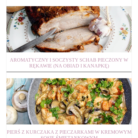
AROMATYCZNY I SOCZYSTY SCHAB PIECZONY W
RĘKAWIE (NA OBIAD I KANAPKĘ)
PIERŚ Z KURCZAKA Z PIECZARKAMI W KREMOWYM
SOSIE ŚMIETANKOWYM