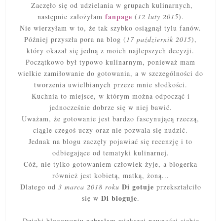
Zaczęło się od udzielania w grupach kulinarnych,
fanpage
następnie założyłam
(
12 luty 2015
).
Nie wierzyłam w to, że tak szybko osiągnął tylu fanów.
Później przyszła pora na blog (
17 październik 2015
),
który okazał się jedną z moich najlepszych decyzji.
Początkowo był typowo kulinarnym, ponieważ mam
wielkie zamiłowanie do gotowania, a w szczególności do
tworzenia uwielbianych przeze mnie słodkości.
Kuchnia to miejsce, w którym można odpocząć i
jednocześnie dobrze się w niej bawić.
Uważam, że gotowanie jest bardzo fascynującą rzeczą,
ciągle czegoś uczy oraz nie pozwala się nudzić.
Jednak na blogu zaczęły pojawiać się recenzję i to
odbiegające od tematyki kulinarnej.
Cóż, nie tylko gotowaniem człowiek żyje, a blogerka
również jest kobietą, matką, żoną...
Di gotuje
Dlatego od
3 marca 2018 roku
przekształciło
Di bloguje
się w
.
Dzięki blogowaniu nabrałam większej pewności siebie,