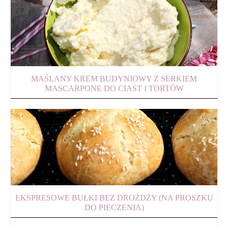
MAŚLANY KREM BUDYNIOWY Z SERKIEM
MASCARPONE DO CIAST I TORTÓW
EKSPRESOWE BUŁKI BEZ DROŻDŻY (NA PROSZKU
DO PIECZENIA)