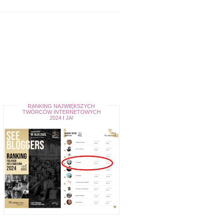
RANKING NAJWIĘKSZYCH
TWÓRCÓW INTERNETOWYCH
2024 I JA!