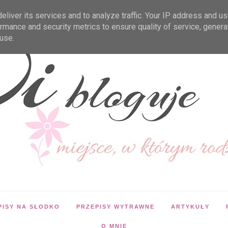
liver its services and to analyze traffic. Your IP address and u
rmance and security metrics to ensure quality of service, gener
use.
PISY NA SŁODKO
PRZEPISY WYTRAWNE
ARTYKUŁY
O MNIE