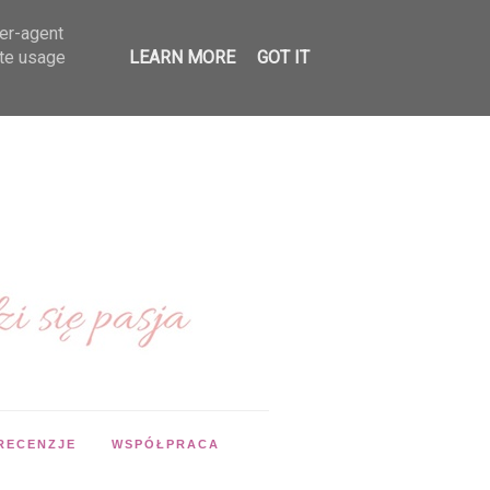
ser-agent
ate usage
LEARN MORE
GOT IT
RECENZJE
WSPÓŁPRACA