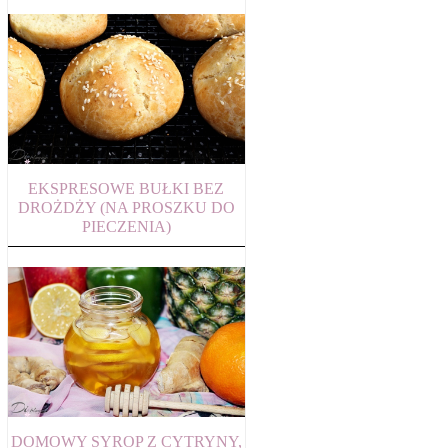
EKSPRESOWE BUŁKI BEZ
DROŻDŻY (NA PROSZKU DO
PIECZENIA)
DOMOWY SYROP Z CYTRYNY,