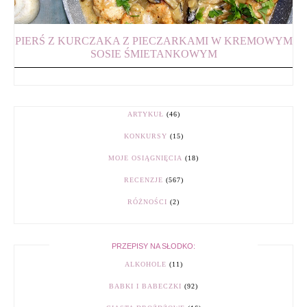
PIERŚ Z KURCZAKA Z PIECZARKAMI W KREMOWYM
SOSIE ŚMIETANKOWYM
ARTYKUŁ
(46)
KONKURSY
(15)
MOJE OSIĄGNIĘCIA
(18)
RECENZJE
(567)
RÓŻNOŚCI
(2)
PRZEPISY NA SŁODKO:
ALKOHOLE
(11)
BABKI I BABECZKI
(92)