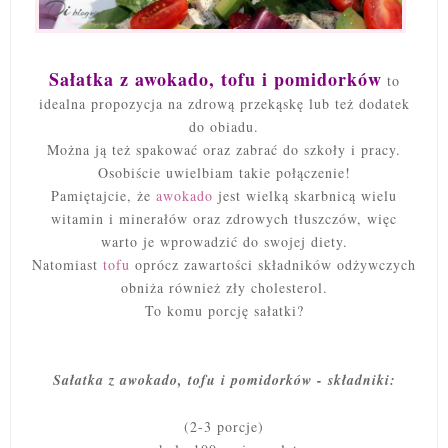
Sałatka z awokado, tofu i pomidorków
to
idealna propozycja na zdrową przekąskę lub też dodatek
do obiadu.
Można ją też spakować oraz zabrać do szkoły i pracy.
Osobiście uwielbiam takie połączenie!
Pamiętajcie, że
awokado
jest wielką skarbnicą wielu
witamin i minerałów oraz zdrowych tłuszczów, więc
warto je wprowadzić do swojej diety.
Natomiast
tofu
oprócz zawartości składników odżywczych
obniża również zły cholesterol.
To komu porcję sałatki?
Sał
atka z awokado, tofu i pomidorków - składniki:
(2-3 porcje)