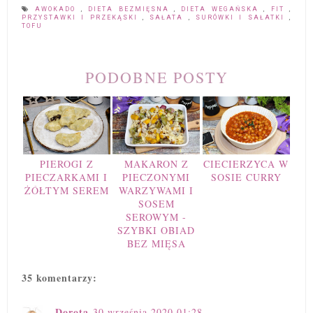
AWOKADO
,
DIETA BEZMIĘSNA
,
DIETA WEGAŃSKA
,
FIT
,
PRZYSTAWKI I PRZEKĄSKI
,
SAŁATA
,
SURÓWKI I SAŁATKI
,
TOFU
PODOBNE POSTY
PIEROGI Z
MAKARON Z
CIECIERZYCA W
PIECZARKAMI I
PIECZONYMI
SOSIE CURRY
ŻÓŁTYM SEREM
WARZYWAMI I
SOSEM
SEROWYM -
SZYBKI OBIAD
BEZ MIĘSA
35 komentarzy:
Dorota
30 września 2020 01:28