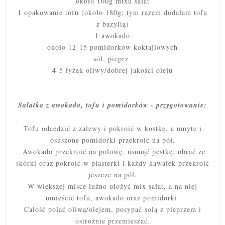
około 100g mixu sałat
1 opakowanie tofu (około 180g; tym razem dodałam tofu
z bazylią)
1 awokado
około 12-15 pomidorków koktajlowych
sól, pieprz
4-5 łyżek oliwy/dobrej jakości oleju
Sałatka z awokado, tofu i pomidorków - przygotowanie:
Tofu odcedzić z zalewy i pokroić w kostkę, a umyte i
osuszone pomidorki przekroić na pół.
Awokado przekroić na połowę, usunąć pestkę, obrać ze
skórki oraz pokroić w plasterki i każdy kawałek przekroić
jeszcze na pół.
W większej misce luźno ułożyć mix sałat, a na niej
umieścić tofu, awokado oraz pomidorki.
Całość polać oliwą/olejem, posypać solą z pieprzem i
ostrożnie przemieszać.