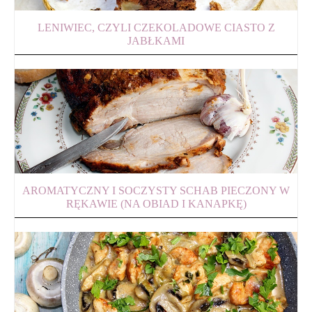
LENIWIEC, CZYLI CZEKOLADOWE CIASTO Z
JABŁKAMI
AROMATYCZNY I SOCZYSTY SCHAB PIECZONY W
RĘKAWIE (NA OBIAD I KANAPKĘ)