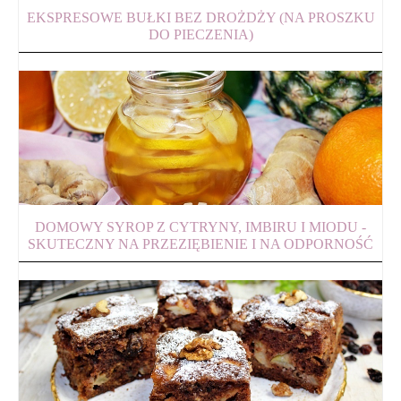
EKSPRESOWE BUŁKI BEZ DROŻDŻY (NA PROSZKU
DO PIECZENIA)
DOMOWY SYROP Z CYTRYNY, IMBIRU I MIODU -
SKUTECZNY NA PRZEZIĘBIENIE I NA ODPORNOŚĆ