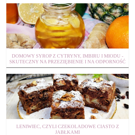
DOMOWY SYROP Z CYTRYNY, IMBIRU I MIODU -
SKUTECZNY NA PRZEZIĘBIENIE I NA ODPORNOŚĆ
LENIWIEC, CZYLI CZEKOLADOWE CIASTO Z
JABŁKAMI