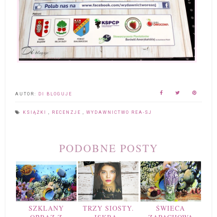
AUTOR:
DI BLOGUJE
KSIĄŻKI
,
RECENZJE
,
WYDAWNICTWO REA-SJ
PODOBNE POSTY
SZKLANY
TRZY SIOSTY.
ŚWIECA