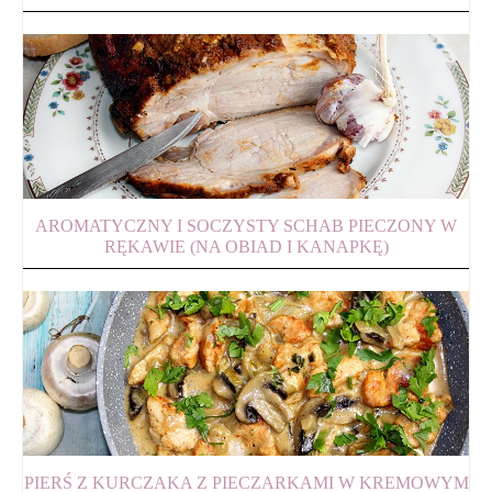
AROMATYCZNY I SOCZYSTY SCHAB PIECZONY W
RĘKAWIE (NA OBIAD I KANAPKĘ)
PIERŚ Z KURCZAKA Z PIECZARKAMI W KREMOWYM