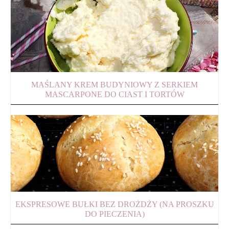
MAŚLANY KREM BUDYNIOWY Z SERKIEM
MASCARPONE DO CIAST I TORTÓW
EKSPRESOWE BUŁKI BEZ DROŻDŻY (NA PROSZKU
DO PIECZENIA)